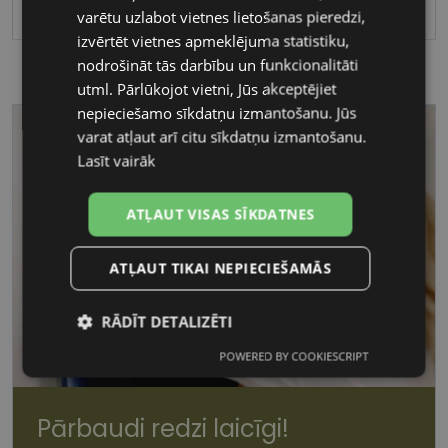
Polarizēts
varētu uzlabot vietnes lietošanas pieredzi,
izvērtēt vietnes apmeklējuma statistiku,
nodrošināt tās darbību un funkcionalitāti
utml. Pārlūkojot vietni, Jūs akceptējiet
nepieciešamo sīkdatņu izmantošanu. Jūs
varat atļaut arī citu sīkdatņu izmantošanu.
Lasīt vairāk
ATĻAUT VISAS SĪKDATNES
ATĻAUT TIKAI NEPIECIEŠAMĀS
RĀDĪT DETALIZĒTI
POWERED BY COOKIESCRIPT
Nepieciešamās
Statistikas
sīkdatnes
sīkdatnes
Pārbaudi redzi laicīgi!