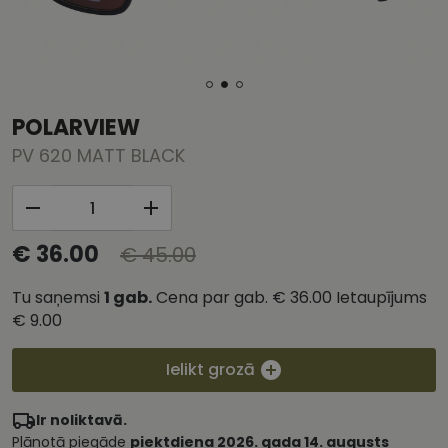
POLARVIEW
PV 620 MATT BLACK
€ 36.00
€ 45.00
Tu saņemsi
1
gab.
Cena par gab.
€ 36.00
Ietaupījums
€ 9.00
Ielikt grozā
Ir noliktavā.
Plānotā piegāde
piektdiena 2026. gada 14. augusts