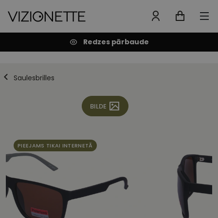
Redzes pārbaude
Saulesbrilles
BILDE
PIEEJAMS TIKAI INTERNETĀ