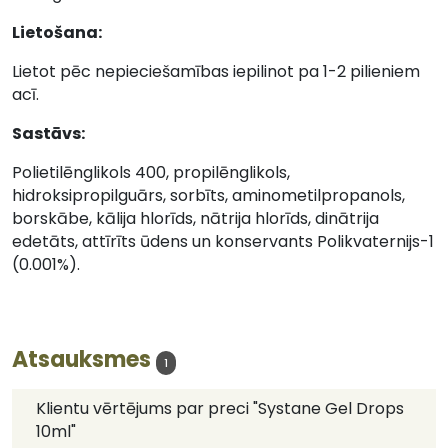
Lietošana:
Lietot pēc nepieciešamības iepilinot pa 1-2 pilieniem
acī.
Sastāvs:
Polietilēnglikols 400, propilēnglikols,
hidroksipropilguārs, sorbīts, aminometilpropanols,
borskābe, kālija hlorīds, nātrija hlorīds, dinātrija
edetāts, attīrīts ūdens un konservants Polikvaternijs-1
(0.001%).
Atsauksmes
1
Klientu vērtējums par preci "Systane Gel Drops
10ml"