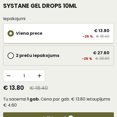
SYSTANE GEL DROPS 10ML
Iepakojumi
€ 13.80
Viena prece
€ 18.40
-25 %
€ 27.60
2 preču iepakojums
€ 36.80
-25 %
€ 13.80
€ 18.40
Tu saņemsi
1
gab.
Cena par gab.
€ 13.80
Ietaupījums
€ 4.60