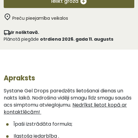
Ielikt grozā
Preču pieejamība veikalos
Ir noliktavā.
Plānotā piegāde
otrdiena 2026. gada 11. augusts
Apraksts
Systane Gel Drops paredzēts lietošanai dienas un
nakts laikā. Nodrošina vidēji smagu līdz smagu sausās
acs simptomu atvieglojumu.
Nedrīkst lietot kopā ar
kontaktlēcām!
Īpaši izstrādāta formula;
Ilgstoša iedarbība .