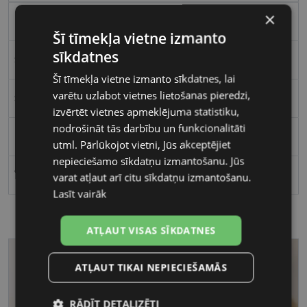
×
Plastmasa
Šī tīmekļa vietne izmanto
sīkdatnes
Stūrains
Šī tīmekļa vietne izmanto sīkdatnes, lai
varētu uzlabot vietnes lietošanas pieredzi,
Sievietēm
izvērtēt vietnes apmeklējuma statistiku,
nodrošināt tās darbību un funkcionalitāti
54
utml. Pārlūkojot vietni, Jūs akceptējiet
nepieciešamo sīkdatņu izmantošanu. Jūs
16
varat atļaut arī citu sīkdatņu izmantošanu.
Lasīt vairāk
ATĻAUT VISAS SĪKDATNES
ATĻAUT TIKAI NEPIECIEŠAMĀS
RĀDĪT DETALIZĒTI