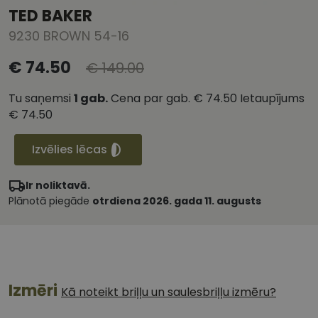
TED BAKER
9230 BROWN 54-16
€ 74.50
€ 149.00
Tu saņemsi
1
gab.
Cena par gab.
€ 74.50
Ietaupījums
€ 74.50
Izvēlies lēcas
Ir noliktavā.
Plānotā piegāde
otrdiena 2026. gada 11. augusts
Izmēri
Kā noteikt briļļu un saulesbriļļu izmēru?