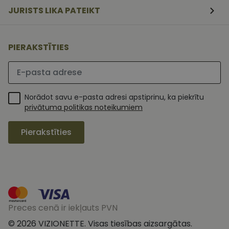
sīkfailu
piekrišanas
JURISTS LIKA PATEIKT
preferences.
ir nepiecieš
lai Cookie-
Script.com
sīkfailu
PIERAKSTĪTIES
reklāmkaro
darbotos
Lūdzu ievadiet e-pasta adresi
pareizi.
Norādot savu e-pasta adresi apstiprinu, ka piekrītu
privātuma politikas noteikumiem
Pierakstīties
MR
1 nedēļa
Šis ir Microsoft
Microsoft
MSN pirmās
Corporation
puses sīkfails,
.c.clarity.ms
Preces cenā ir iekļauts PVN
kuru mēs
izmantojam, lai
novērtētu vietnes
© 2026 VIZIONETTE. Visas tiesības aizsargātas.
_ga
1 gads 1
Šis sīkfailu
Google LLC
izmantošanu