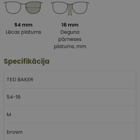
54 mm
16 mm
Lēcas platums
Deguna
pārneses
platums, mm
Specifikācija
TED BAKER
54-16
M
brown