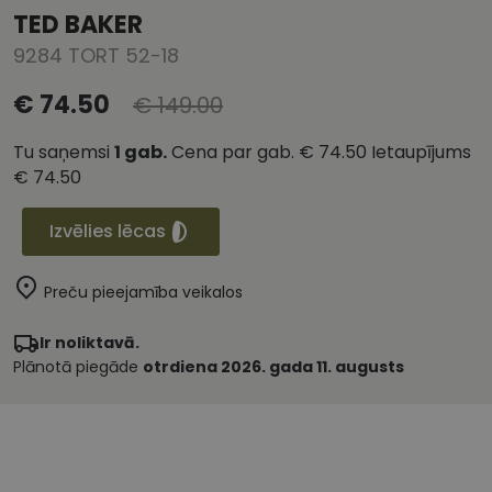
TED BAKER
9284 TORT 52-18
€ 74.50
€ 149.00
Tu saņemsi
1
gab.
Cena par gab.
€ 74.50
Ietaupījums
€ 74.50
Izvēlies lēcas
Preču pieejamība veikalos
Ir noliktavā.
Plānotā piegāde
otrdiena 2026. gada 11. augusts