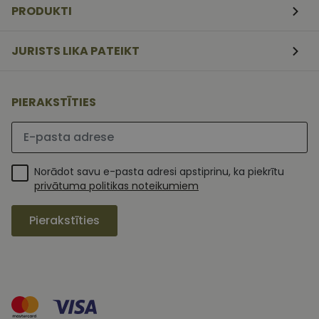
PRODUKTI
apmeklētāj
sīkfailu
piekrišanas
preferences.
JURISTS LIKA PATEIKT
ir nepiecieš
lai Cookie-
Script.com
sīkfailu
reklāmkaro
darbotos
PIERAKSTĪTIES
pareizi.
Lūdzu ievadiet e-pasta adresi
Norādot savu e-pasta adresi apstiprinu, ka piekrītu
privātuma politikas noteikumiem
Pierakstīties
MR
1 nedēļa
Šis ir Microsoft
Microsoft
MSN pirmās
Corporation
puses sīkfails,
.c.clarity.ms
kuru mēs
izmantojam, lai