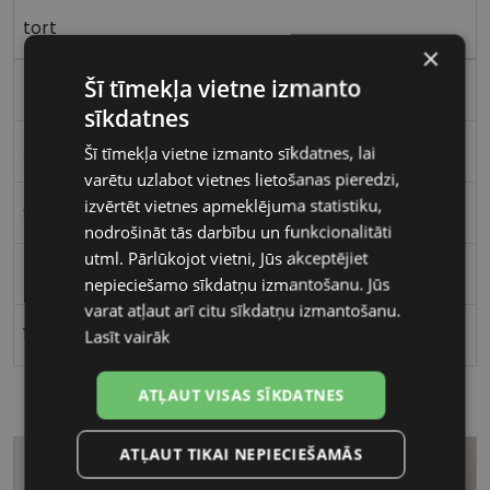
tort
×
Šī tīmekļa vietne izmanto
Plastmasa
sīkdatnes
Apaļas / Ovālas
Šī tīmekļa vietne izmanto sīkdatnes, lai
varētu uzlabot vietnes lietošanas pieredzi,
izvērtēt vietnes apmeklējuma statistiku,
Sievietēm
nodrošināt tās darbību un funkcionalitāti
utml. Pārlūkojot vietni, Jūs akceptējiet
52
nepieciešamo sīkdatņu izmantošanu. Jūs
varat atļaut arī citu sīkdatņu izmantošanu.
18
Lasīt vairāk
ATĻAUT VISAS SĪKDATNES
ATĻAUT TIKAI NEPIECIEŠAMĀS