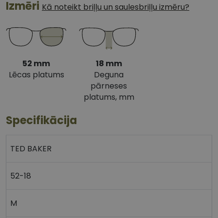
Izmēri
Kā noteikt briļļu un saulesbriļļu izmēru?
52 mm
18 mm
Lēcas platums
Deguna
pārneses
platums, mm
Specifikācija
TED BAKER
52-18
M