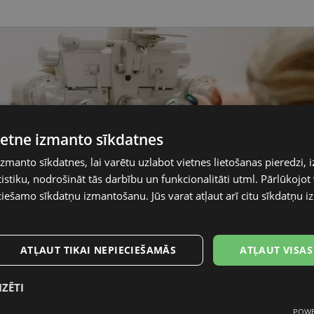
vietne izmanto sīkdatnes
izmanto sīkdatnes, lai varētu uzlabot vietnes lietošanas pieredzi, i
stiku, nodrošināt tās darbību un funkcionalitāti utml. Pārlūkojot v
ciešamo sīkdatņu izmantošanu. Jūs varat atļaut arī citu sīkdatņu
ATĻAUT TIKAI NEPIECIEŠAMĀS
ATĻAUT VISAS
IZĒTI
POWE