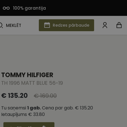
100% garantija
MEKLĒT
MEKLĒT
Redzes pārbaude
TOMMY HILFIGER
TH 1996 MATT BLUE 56-19
€ 135.20
€ 169.00
Tu saņemsi
1
gab.
Cena par gab.
€ 135.20
Ietaupījums
€ 33.80