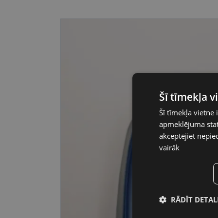
Šī tīmekļa 
Šī tīmekļa vietne 
apmeklējuma stati
akceptējiet nepie
vairāk
RĀDĪT DETAL