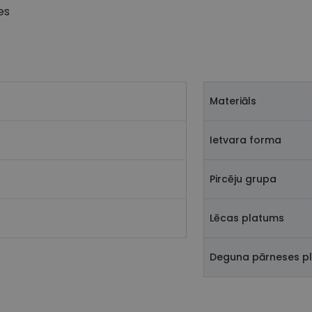
es
Materiāls
Ietvara forma
Pircēju grupa
Lēcas platums
Deguna pārneses p