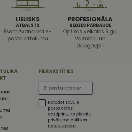
s pareizi.
LIELISKS
PROFESIONĀLA
ATBALSTS
REDZES PĀRBAUDE
Esam zvana vai e-
Optikas veikalos Rīgā,
pasta attālumā
Valmierā un
Daugavpilī
ojam, lai novērtētu
 Analytics - tas ir
ojuma
u par to, kā
tu unikālos
TS LIKA
PIERAKSTĪTIES
lietotājs varētu būt
 ģenerētu skaitli.
IKT
mantots, lai
ietņu analīzes
Lūdzu ievadiet e-pasta adresi
etotāja
m. Tiek uzskatīts, ka
šanas
ļaujot lietotājiem
s programmatūru. To
kumi
iju un apvienotu
Norādot savu e-
s nolūkos.
ojam, lai novērtētu
pasta adresi
tuma
tojot Klaviyo e-
apstiprinu, ka piekrītu
ka
s vietnes pareizu
privātuma politikas
esijas stāvokli.
noteikumiem
tnes