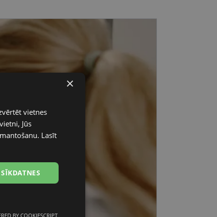
×
zvērtēt vietnes
ietni, Jūs
 izmantošanu.
Lasīt
 SĪKDATNES
RED BY COOKIESCRIPT