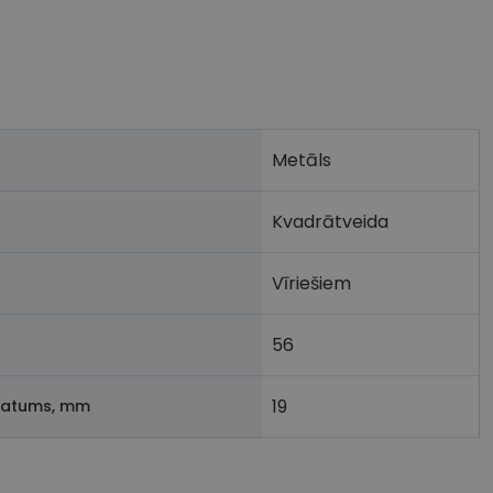
Metāls
Kvadrātveida
Vīriešiem
56
19
latums, mm