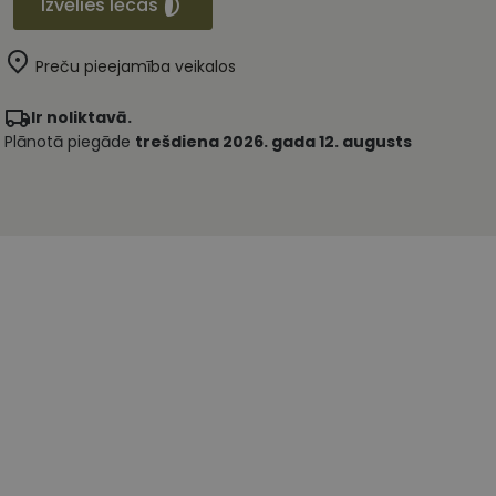
Izvēlies lēcas
Preču pieejamība veikalos
Ir noliktavā.
Plānotā piegāde
trešdiena 2026. gada 12. augusts