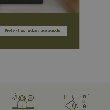
unkcionālās
sīkdatnes
Pieteikties redzes pārbaudei
 sīkdatnes
vātās iespējas. Šīs
z šīm sīkdatnēm
rasītos
ne ilgāk kā divus
s platformu Python.
et noteikta veida
ām.
i atcerētos
 ir nepieciešams, lai