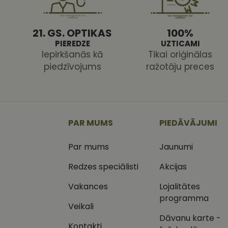
21. GS. OPTIKAS
100%
PIEREDZE
UZTICAMI
Iepirkšanās kā
Tikai oriģinālas
piedzīvojums
ražotāju preces
Nodr
Nosaukums
Jom
Nosaukums
MR
Micr
Cor
.c.cl
_ga
_gcl_au
Goog
PAR MUMS
PIEDĀVĀJUMI
.vizi
Par mums
Jaunumi
MUID
Micr
Cor
_clsk
.bin
Redzes speciālisti
Akcijas
SM
.c.cl
Vakances
Lojalitātes
__kla_id
programma
Veikali
SRM_B
Micr
_ga_C03QQNST0X
Cor
Dāvanu karte -
.c.b
Kontakti