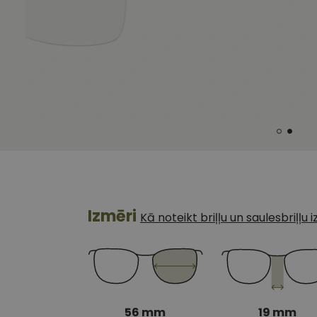
Izmēri
Kā noteikt briļļu un saulesbriļļu
56 mm
19 mm