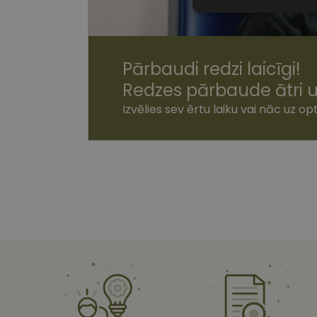
Nepiecieša
sīkdatnes
Pārbaudi redzi laicīgi!
Redzes pārbaude ātri u
Izvēlies sev ērtu laiku vai nāc uz opt
Nepiecie
Šīs sīkdatnes nepieci
sīkdatnes identificē 
tīmekļa vietne nevarē
pakalpojumus. Šīs sīkd
gadus. Šīs noteikti n
Nosaukums
shipping_country
csrftoken
CookieScriptConse