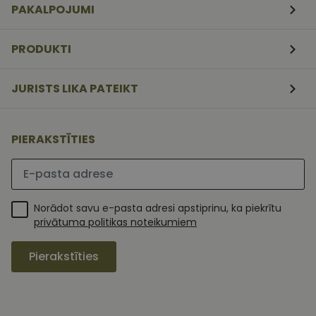
PAKALPOJUMI
nedēļas
serviss, lai
atcerētos
apmeklētāj
sīkfailu
PRODUKTI
piekrišanas
preferences.
ir nepiecieš
lai Cookie-
JURISTS LIKA PATEIKT
Script.com
sīkfailu
reklāmkaro
darbotos
pareizi.
PIERAKSTĪTIES
Lūdzu ievadiet e-pasta adresi
Norādot savu e-pasta adresi apstiprinu, ka piekrītu
privātuma politikas noteikumiem
Pierakstīties
MR
1 nedēļa
Šis ir Microsoft
Microsoft
MSN pirmās
Corporation
puses sīkfails,
.c.clarity.ms