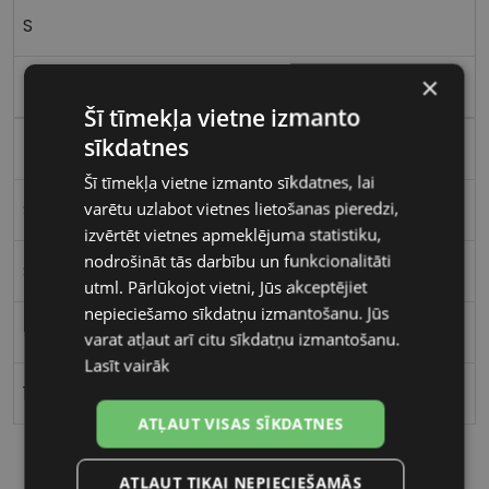
S
×
black
Šī tīmekļa vietne izmanto
sīkdatnes
Plastmasa
Šī tīmekļa vietne izmanto sīkdatnes, lai
varētu uzlabot vietnes lietošanas pieredzi,
Stūrains
izvērtēt vietnes apmeklējuma statistiku,
nodrošināt tās darbību un funkcionalitāti
Sievietēm
utml. Pārlūkojot vietni, Jūs akceptējiet
nepieciešamo sīkdatņu izmantošanu. Jūs
52
varat atļaut arī citu sīkdatņu izmantošanu.
Lasīt vairāk
17
ATĻAUT VISAS SĪKDATNES
ATĻAUT TIKAI NEPIECIEŠAMĀS