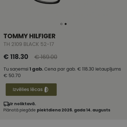
TOMMY HILFIGER
TH 2109 BLACK 52-17
€ 118.30
€ 169.00
Tu saņemsi
1
gab.
Cena par gab.
€ 118.30
Ietaupījums
€ 50.70
Izvēlies lēcas
Ir noliktavā.
Plānotā piegāde
piektdiena 2026. gada 14. augusts