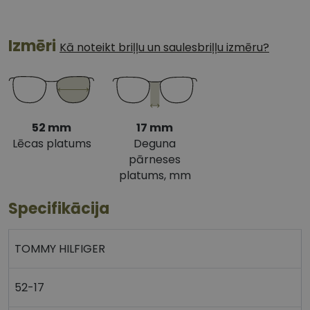
Izmēri
Kā noteikt briļļu un saulesbriļļu izmēru?
52 mm
17 mm
Lēcas platums
Deguna
pārneses
platums, mm
Specifikācija
TOMMY HILFIGER
52-17