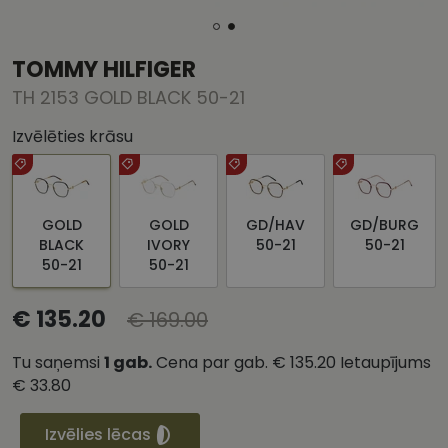
TOMMY HILFIGER
TH 2153 GOLD BLACK 50-21
Izvēlēties krāsu
GOLD
GOLD
GD/HAV
GD/BURG
BLACK
IVORY
50-21
50-21
50-21
50-21
€ 135.20
€ 169.00
Tu saņemsi
1
gab.
Cena par gab.
€ 135.20
Ietaupījums
€ 33.80
Izvēlies lēcas