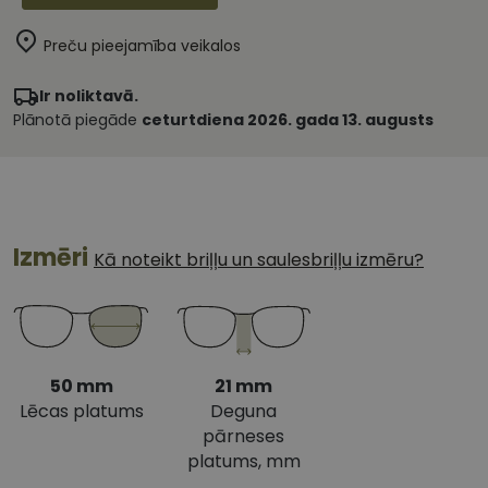
Preču pieejamība veikalos
Ir noliktavā.
Plānotā piegāde
ceturtdiena 2026. gada 13. augusts
Izmēri
Kā noteikt briļļu un saulesbriļļu izmēru?
50 mm
21 mm
Lēcas platums
Deguna
pārneses
platums, mm