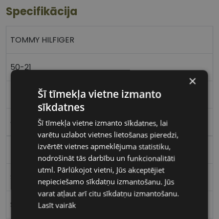
Specifikācija
TOMMY HILFIGER
50-21
×
Šī tīmekļa vietne izmanto
M
sīkdatnes
gold black
Šī tīmekļa vietne izmanto sīkdatnes, lai
varētu uzlabot vietnes lietošanas pieredzi,
izvērtēt vietnes apmeklējuma statistiku,
Metāls
nodrošināt tās darbību un funkcionalitāti
utml. Pārlūkojot vietni, Jūs akceptējiet
Stūrains
nepieciešamo sīkdatņu izmantošanu. Jūs
varat atļaut arī citu sīkdatņu izmantošanu.
Sievietēm
Lasīt vairāk