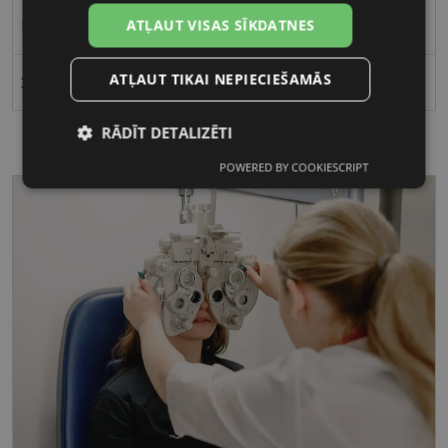
50
ATĻAUT VISAS SĪKDATNES
ATĻAUT TIKAI NEPIECIEŠAMĀS
21
RĀDĪT DETALIZĒTI
POWERED BY COOKIESCRIPT
Nepieciešamās
Statistikas
sīkdatnes
sīkdatnes
Mārketinga
Funkcionālās
sīkdatnes
sīkdatnes
Nepieciešamās sīkdatnes
Statistikas sīkdatnes