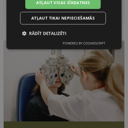
ATĻAUT VISAS SĪKDATNES
18
ATĻAUT TIKAI NEPIECIEŠAMĀS
RĀDĪT DETALIZĒTI
POWERED BY COOKIESCRIPT
Nepieciešamās
Statistikas
sīkdatnes
sīkdatnes
Mārketinga
Funkcionālās
sīkdatnes
sīkdatnes
Nepieciešamās sīkdatnes
Statistikas sīkdatnes
Mārketinga sīkdatnes
Funkcionālās sīkdatnes