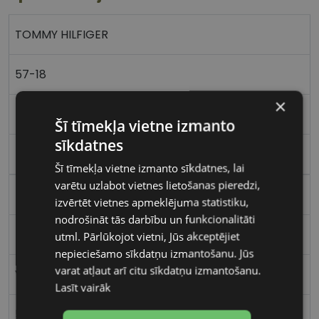
TOMMY HILFIGER
57-18
×
L
Šī tīmekļa vietne izmanto
sīkdatnes
m.black
Šī tīmekļa vietne izmanto sīkdatnes, lai
varētu uzlabot vietnes lietošanas pieredzi,
Metāls
izvērtēt vietnes apmeklējuma statistiku,
nodrošināt tās darbību un funkcionalitāti
Kvadrātveida
utml. Pārlūkojot vietni, Jūs akceptējiet
nepieciešamo sīkdatņu izmantošanu. Jūs
varat atļaut arī citu sīkdatņu izmantošanu.
Vīriešiem
Lasīt vairāk
57