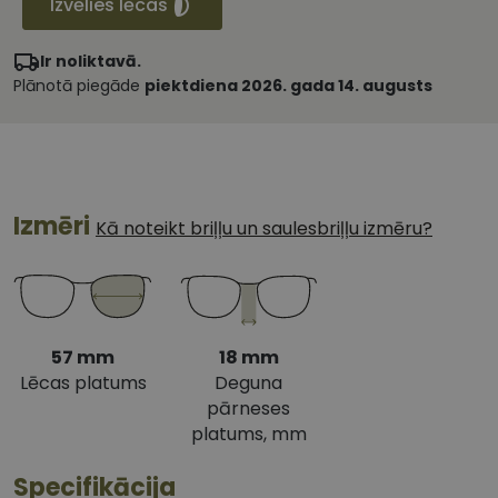
Izvēlies lēcas
Ir noliktavā.
Plānotā piegāde
piektdiena 2026. gada 14. augusts
Izmēri
Kā noteikt briļļu un saulesbriļļu izmēru?
57 mm
18 mm
Lēcas platums
Deguna
pārneses
platums, mm
Specifikācija