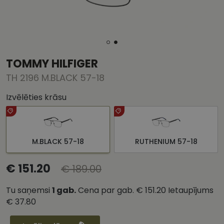
TOMMY HILFIGER
TH 2196 M.BLACK 57-18
Izvēlēties krāsu
M.BLACK 57-18
RUTHENIUM 57-18
€ 151.20
€ 189.00
Tu saņemsi
1
gab.
Cena par gab.
€ 151.20
Ietaupījums
€ 37.80