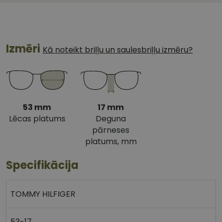
Izmēri
Kā noteikt briļļu un saulesbriļļu izmēru?
53 mm
17 mm
Lēcas platums
Deguna
pārneses
platums, mm
Specifikācija
TOMMY HILFIGER
53-17