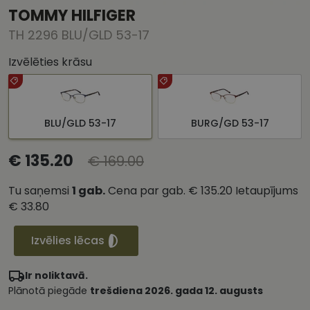
TOMMY HILFIGER
TH 2296 BLU/GLD 53-17
Izvēlēties krāsu
BLU/GLD 53-17
BURG/GD 53-17
€ 135.20
€ 169.00
Tu saņemsi
1
gab.
Cena par gab.
€ 135.20
Ietaupījums
€ 33.80
Izvēlies lēcas
Ir noliktavā.
Plānotā piegāde
trešdiena 2026. gada 12. augusts