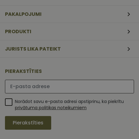
www.vizionette.lv
3
Script.com
nedēļas
serviss, lai
atcerētos
PAKALPOJUMI
apmeklētāj
sīkfailu
piekrišanas
preferences.
PRODUKTI
ir nepiecieš
lai Cookie-
Script.com
sīkfailu
JURISTS LIKA PATEIKT
reklāmkaro
darbotos
pareizi.
PIERAKSTĪTIES
Lūdzu ievadiet e-pasta adresi
Norādot savu e-pasta adresi apstiprinu, ka piekrītu
privātuma politikas noteikumiem
Pierakstīties
MR
1 nedēļa
Šis ir Microsoft
Microsoft
MSN pirmās
Corporation