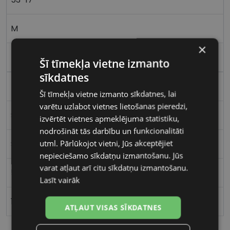
M
×
blu/gld
Šī tīmekļa vietne izmanto
sīkdatnes
Metāls
Šī tīmekļa vietne izmanto sīkdatnes, lai
varētu uzlabot vietnes lietošanas pieredzi,
Stūrains
izvērtēt vietnes apmeklējuma statistiku,
nodrošināt tās darbību un funkcionalitāti
utml. Pārlūkojot vietni, Jūs akceptējiet
Sievietēm
nepieciešamo sīkdatņu izmantošanu. Jūs
varat atļaut arī citu sīkdatņu izmantošanu.
53
Lasīt vairāk
17
ATĻAUT VISAS SĪKDATNES