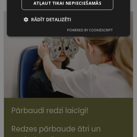
ATĻAUT TIKAI NEPIECIEŠAMĀS
RĀDĪT DETALIZĒTI
POWERED BY COOKIESCRIPT
Nepieciešamās
Statistikas
sīkdatnes
sīkdatnes
Mārketinga
Funkcionālās
sīkdatnes
sīkdatnes
Pārbaudi redzi laicīgi!
Nepieciešamās sīkdatnes
Statistikas sīkdatnes
Mārketinga sīkdatnes
Funkcionālās sīkdatnes
Redzes pārbaude ātri un
Šīs sīkdatnes nepieciešamas, lai Jūs varētu apmeklēt
un pārlūkot tīmekļa vietnes saturu un izmantot tās