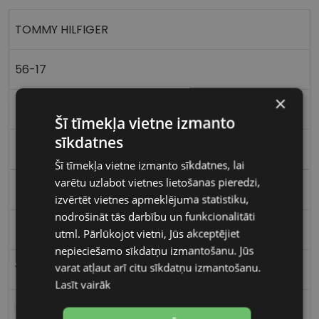
TOMMY HILFIGER
56-17
×
L
Šī tīmekļa vietne izmanto
sīkdatnes
bk/gd
Šī tīmekļa vietne izmanto sīkdatnes, lai
varētu uzlabot vietnes lietošanas pieredzi,
Metāls
izvērtēt vietnes apmeklējuma statistiku,
nodrošināt tās darbību un funkcionalitāti
Kvadrātveida
utml. Pārlūkojot vietni, Jūs akceptējiet
nepieciešamo sīkdatņu izmantošanu. Jūs
varat atļaut arī citu sīkdatņu izmantošanu.
Vīriešiem
Lasīt vairāk
56