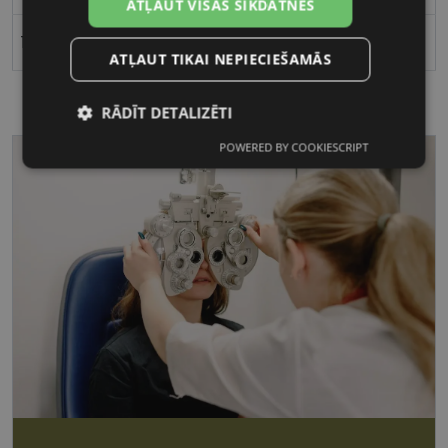
ATĻAUT VISAS SĪKDATNES
17
ATĻAUT TIKAI NEPIECIEŠAMĀS
RĀDĪT DETALIZĒTI
POWERED BY COOKIESCRIPT
Nepieciešamās
Statistikas
sīkdatnes
sīkdatnes
Mārketinga
Funkcionālās
sīkdatnes
sīkdatnes
Nepieciešamās sīkdatnes
Statistikas sīkdatnes
Mārketinga sīkdatnes
Funkcionālās sīkdatnes