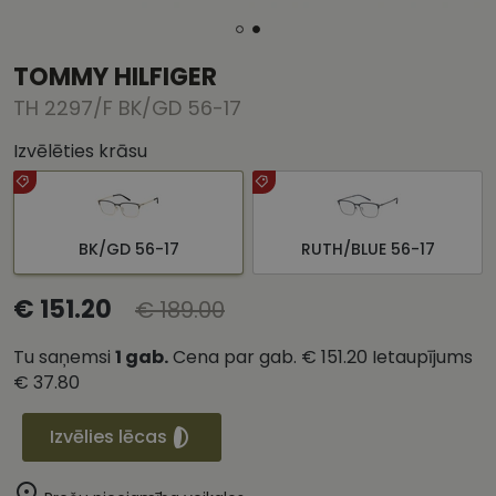
TOMMY HILFIGER
TH 2297/F BK/GD 56-17
Izvēlēties krāsu
BK/GD 56-17
RUTH/BLUE 56-17
€ 151.20
€ 189.00
Tu saņemsi
1
gab.
Cena par gab.
€ 151.20
Ietaupījums
€ 37.80
Izvēlies lēcas