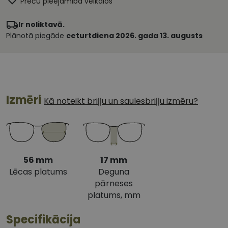
Preču pieejamība veikalos
Ir noliktavā.
Plānotā piegāde
ceturtdiena 2026. gada 13. augusts
Izmēri
Kā noteikt briļļu un saulesbriļļu izmēru?
56 mm
17 mm
Lēcas platums
Deguna
pārneses
platums, mm
Specifikācija