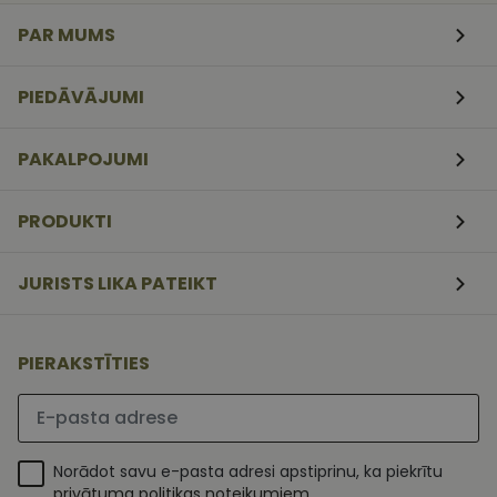
veidlapām.
PAR MUMS
CookieScriptConsent
11
Šo sīkfailu
CookieScript
mēneši
izmanto Coo
www.vizionette.lv
3
Script.com
nedēļas
serviss, lai
PIEDĀVĀJUMI
atcerētos
apmeklētāj
sīkfailu
piekrišanas
PAKALPOJUMI
preferences.
ir nepiecieš
lai Cookie-
Script.com
PRODUKTI
sīkfailu
reklāmkaro
darbotos
pareizi.
JURISTS LIKA PATEIKT
PIERAKSTĪTIES
Lūdzu ievadiet e-pasta adresi
Norādot savu e-pasta adresi apstiprinu, ka piekrītu
privātuma politikas noteikumiem