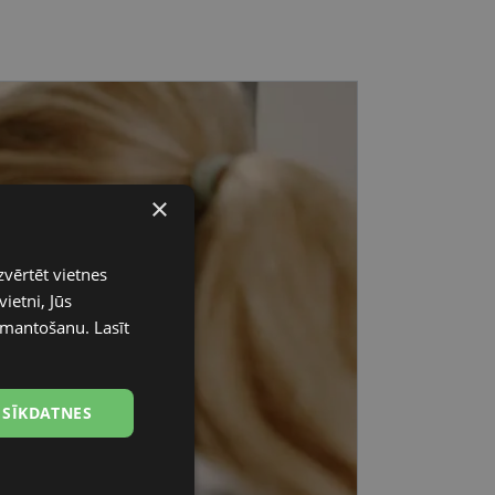
×
zvērtēt vietnes
ietni, Jūs
 izmantošanu.
Lasīt
 SĪKDATNES