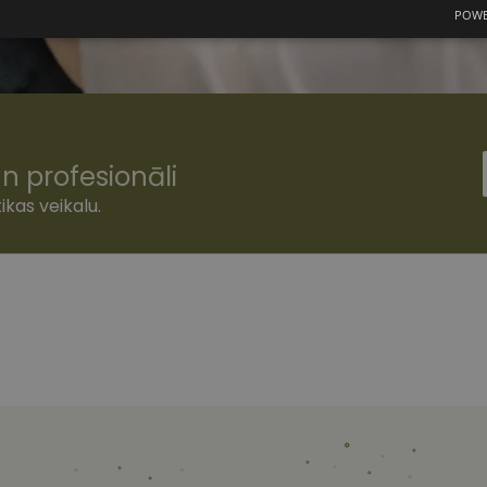
POWE
mās
Statistikas sīkdatnes
Mārketinga
F
sīkdatnes
n profesionāli
šamās sīkdatnes
Statistikas sīkdatnes
Mārketinga sīkdatnes
Funkcionālās
ikas veikalu.
ešamas, lai Jūs varētu apmeklēt un pārlūkot tīmekļa vietnes saturu un izmantot tās piedā
Jūsu iekārtu, bet neizpauž Jūsu identitāti, kā arī tās nevāc un neapkopo informāciju. Be
s pilnvērtīgi darboties, piemēram, sniegt nepieciešamo informāciju vai nodrošināt piep
atnes tiek glabātas Jūsu iekārtā līdz brīdim, kad sīkdatne izpildījusi savu funkciju, bet 
epieciešamās sīkdatnes izvietojas automātiski.
Nodrošinātājs
/
Derīguma
Apraksts
Joma
termiņš
www.vizionette.lv
1 gads
www.vizionette.lv
11 mēneši
Šis sīkfails ir saistīts ar Django tīmekļa izstrāde
4 nedēļas
Tas ir paredzēts, lai palīdzētu aizsargāt vietni pr
programmatūras uzbrukumiem tīmekļa veidlap
nt
11 mēneši
Šo sīkfailu izmanto Cookie-Script.com serviss, la
CookieScript