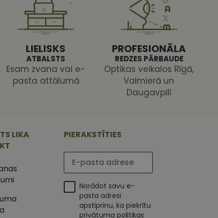
 ir nepieciešams, lai
s pareizi.
LIELISKS
PROFESIONĀLA
ATBALSTS
REDZES PĀRBAUDE
Esam zvana vai e-
Optikas veikalos Rīgā,
pasta attālumā
Valmierā un
Daugavpilī
ojam, lai novērtētu
 Analytics - tas ir
ojuma
u par to, kā
tu unikālos
lietotājs varētu būt
 ģenerētu skaitli.
TS LIKA
PIERAKSTĪTIES
mantots, lai
ietņu analīzes
IKT
etotāja
Lūdzu ievadiet e-pasta adresi
m. Tiek uzskatīts, ka
ļaujot lietotājiem
s programmatūru. To
šanas
iju un apvienotu
s nolūkos.
kumi
ojam, lai novērtētu
Norādot savu e-
tojot Klaviyo e-
pasta adresi
tuma
apstiprinu, ka piekrītu
s vietnes pareizu
ka
esijas stāvokli.
privātuma politikas