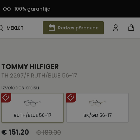
100% garantija
MEKLĒT
MEKLĒT
Redzes pārbaude
TOMMY HILFIGER
TH 2297/F RUTH/BLUE 56-17
Izvēlēties krāsu
RUTH/BLUE 56-17
BK/GD 56-17
€ 151.20
€ 189.00