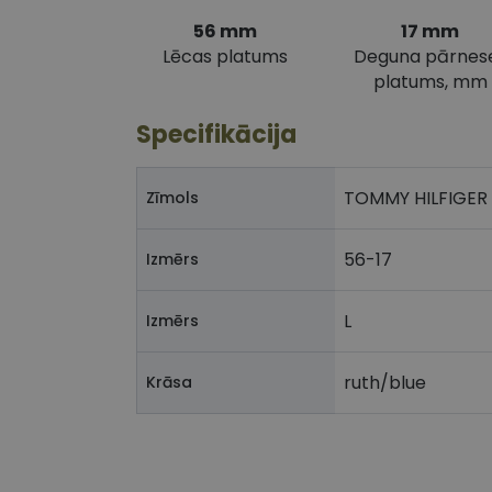
56 mm
17 mm
Lēcas platums
Deguna pārnes
platums, mm
Specifikācija
TOMMY HILFIGER
Zīmols
56-17
Izmērs
L
Izmērs
ruth/blue
Krāsa