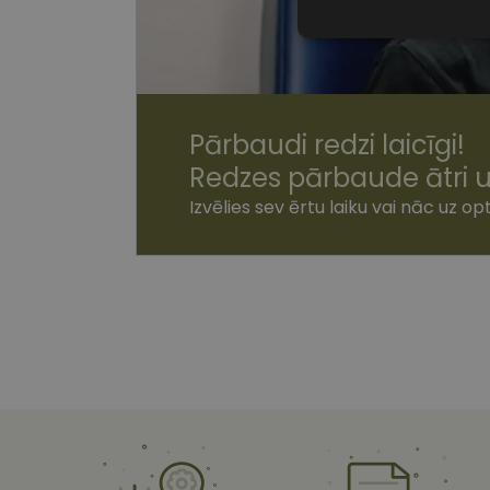
Nepiecieša
sīkdatnes
Pārbaudi redzi laicīgi!
Redzes pārbaude ātri u
Nepiecie
Izvēlies sev ērtu laiku vai nāc uz opt
Šīs sīkdatnes nepieci
sīkdatnes identificē 
tīmekļa vietne nevarē
pakalpojumus. Šīs sīkd
gadus. Šīs noteikti n
Nosaukums
shipping_country
csrftoken
CookieScriptConse