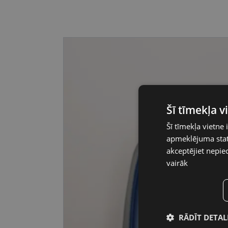
Šī tīmekļa 
Šī tīmekļa vietne 
apmeklējuma stati
akceptējiet nepie
vairāk
RĀDĪT DETAL