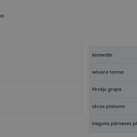
es
Materiāls
Ietvara forma
Pircēju grupa
Lēcas platums
Deguna pārneses p