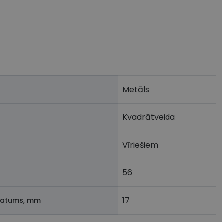
Metāls
Kvadrātveida
Vīriešiem
56
17
latums, mm