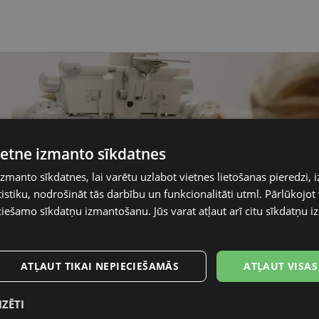
vietne izmanto sīkdatnes
izmanto sīkdatnes, lai varētu uzlabot vietnes lietošanas pieredzi, i
stiku, nodrošināt tās darbību un funkcionalitāti utml. Pārlūkojot v
ciešamo sīkdatņu izmantošanu. Jūs varat atļaut arī citu sīkdatņu
ATĻAUT TIKAI NEPIECIEŠAMĀS
ATĻAUT VISAS
IZĒTI