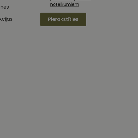
noteikumiem
tnes
izmanto vietni, un
jiedarbību un
s pirms minētās
pieredzi un tīmekļa
kcijas
Pierakstīties
 piemēram, reāllaika
u par to, kā
lietotājs varētu būt
oteiktu, vai vietnes
ojam, lai novērtētu
etotāja
m. Tiek uzskatīts, ka
ļaujot lietotājiem