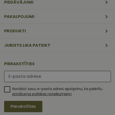
PIEDĀVĀJUMI
mēneši
izmanto Coo
www.vizionette.lv
3
Script.com
nedēļas
serviss, lai
atcerētos
PAKALPOJUMI
apmeklētāj
sīkfailu
piekrišanas
preferences.
PRODUKTI
ir nepiecieš
lai Cookie-
Script.com
sīkfailu
JURISTS LIKA PATEIKT
reklāmkaro
darbotos
pareizi.
PIERAKSTĪTIES
Lūdzu ievadiet e-pasta adresi
Norādot savu e-pasta adresi apstiprinu, ka piekrītu
privātuma politikas noteikumiem
Pierakstīties
MR
1 nedēļa
Šis ir Microsoft
Microsoft