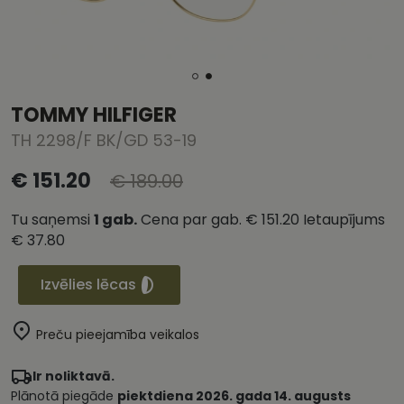
TOMMY HILFIGER
TH 2298/F BK/GD 53-19
€ 151.20
€ 189.00
Tu saņemsi
1
gab.
Cena par gab.
€ 151.20
Ietaupījums
€ 37.80
Izvēlies lēcas
Preču pieejamība veikalos
Ir noliktavā.
Plānotā piegāde
piektdiena 2026. gada 14. augusts