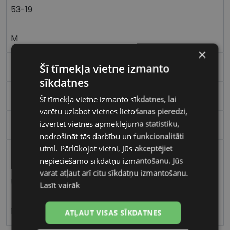
53-19
M
×
Šī tīmekļa vietne izmanto
bk/gd
sīkdatnes
Metāls
Šī tīmekļa vietne izmanto sīkdatnes, lai
varētu uzlabot vietnes lietošanas pieredzi,
izvērtēt vietnes apmeklējuma statistiku,
Apaļas / Ovālas
nodrošināt tās darbību un funkcionalitāti
utml. Pārlūkojot vietni, Jūs akceptējiet
Vīriešiem
nepieciešamo sīkdatņu izmantošanu. Jūs
varat atļaut arī citu sīkdatņu izmantošanu.
53
Lasīt vairāk
19
ATĻAUT VISAS SĪKDATNES