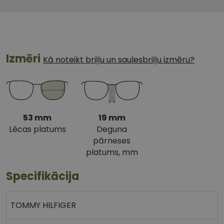
Izmēri
Kā noteikt briļļu un saulesbriļļu izmēru?
53 mm
19 mm
Lēcas platums
Deguna
pārneses
platums, mm
Specifikācija
TOMMY HILFIGER