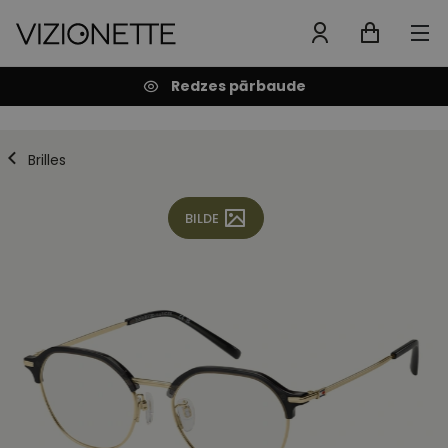
Redzes pārbaude
Brilles
BILDE