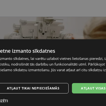
vietne izmanto sīkdatnes
izmanto sīkdatnes, lai varētu uzlabot vietnes lietošanas pieredzi, i
stiku, nodrošināt tās darbību un funkcionalitāti utml. Pārlūkojot v
ciešamo sīkdatņu izmantošanu. Jūs varat atļaut arī citu sīkdatņu
ATĻAUT TIKAI NEPIECIEŠAMĀS
ATĻAUT VISAS
IZĒTI