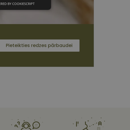
RED BY COOKIESCRIPT
unkcionālās
sīkdatnes
Pieteikties redzes pārbaudei
 sīkdatnes
vātās iespējas. Šīs
z šīm sīkdatnēm
rasītos
ne ilgāk kā divus
s platformu Python.
et noteikta veida
ām.
i atcerētos