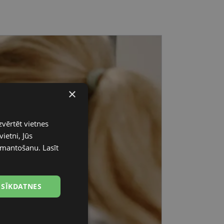
×
zvērtēt vietnes
ietni, Jūs
 izmantošanu.
Lasīt
 SĪKDATNES