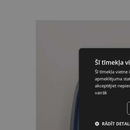
Šī tīmekļa 
Šī tīmekļa vietne 
apmeklējuma stati
akceptējiet nepie
vairāk
RĀDĪT DETAL