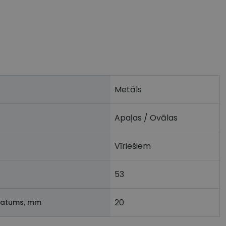
Metāls
Apaļas / Ovālas
Vīriešiem
53
20
latums, mm