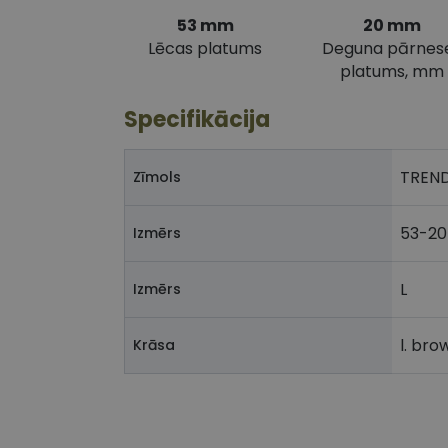
53 mm
20 mm
Lēcas platums
Deguna pārnes
platums, mm
Specifikācija
TREN
Zīmols
53-20
Izmērs
L
Izmērs
l. bro
Krāsa