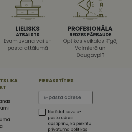
 ir nepieciešams, lai
s pareizi.
LIELISKS
PROFESIONĀLA
ATBALSTS
REDZES PĀRBAUDE
Esam zvana vai e-
Optikas veikalos Rīgā,
pasta attālumā
Valmierā un
Daugavpilī
ojam, lai novērtētu
 Analytics - tas ir
ojuma
u par to, kā
tu unikālos
lietotājs varētu būt
 ģenerētu skaitli.
TS LIKA
PIERAKSTĪTIES
mantots, lai
ietņu analīzes
IKT
etotāja
Lūdzu ievadiet e-pasta adresi
m. Tiek uzskatīts, ka
ļaujot lietotājiem
s programmatūru. To
šanas
iju un apvienotu
s nolūkos.
kumi
ojam, lai novērtētu
Norādot savu e-
tojot Klaviyo e-
pasta adresi
tuma
apstiprinu, ka piekrītu
s vietnes pareizu
ka
esijas stāvokli.
privātuma politikas