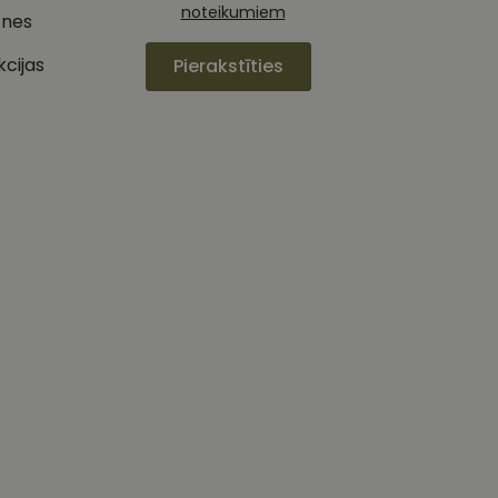
noteikumiem
tnes
izmanto vietni, un
jiedarbību un
s pirms minētās
pieredzi un tīmekļa
kcijas
Pierakstīties
 piemēram, reāllaika
u par to, kā
lietotājs varētu būt
oteiktu, vai vietnes
ojam, lai novērtētu
etotāja
m. Tiek uzskatīts, ka
ļaujot lietotājiem