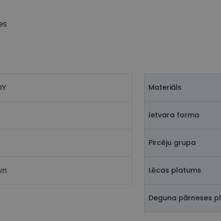
es
DY
Materiāls
Ietvara forma
Pircēju grupa
wn
Lēcas platums
Deguna pārneses p