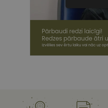
Nepiecieša
sīkdatnes
Pārbaudi redzi laicīgi!
Redzes pārbaude ātri u
Nepiecie
Izvēlies sev ērtu laiku vai nāc uz opt
Šīs sīkdatnes nepieci
sīkdatnes identificē 
tīmekļa vietne nevarē
pakalpojumus. Šīs sīkd
gadus. Šīs noteikti n
Nosaukums
shipping_country
csrftoken
CookieScriptConse