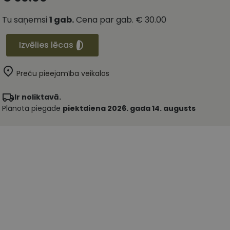
Tu saņemsi
1
gab.
Cena par gab.
€ 30.00
Izvēlies lēcas
Preču pieejamība veikalos
Ir noliktavā.
Plānotā piegāde
piektdiena 2026. gada 14. augusts