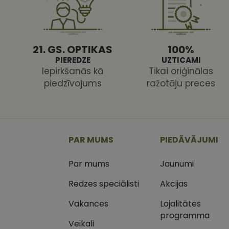
21. GS. OPTIKAS
100%
PIEREDZE
UZTICAMI
Iepirkšanās kā
Tikai oriģinālas
Nodr
Nosaukums
piedzīvojums
ražotāju preces
Jom
Nosaukums
MR
Micr
Cor
.c.cl
_ga
_gcl_au
Goog
.vizi
PAR MUMS
PIEDĀVĀJUMI
MUID
Micr
Par mums
Jaunumi
Cor
_clsk
.bin
Redzes speciālisti
Akcijas
SM
.c.cl
__kla_id
Vakances
Lojalitātes
programma
SRM_B
Micr
Veikali
_ga_C03QQNST0X
Cor