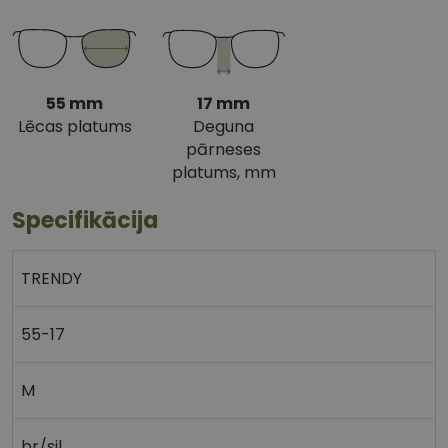
55 mm
17 mm
Lēcas platums
Deguna
pārneses
platums, mm
Specifikācija
TRENDY
55-17
M
br/sil