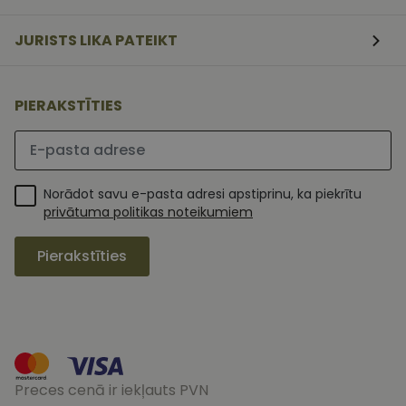
sīkfailu
piekrišanas
JURISTS LIKA PATEIKT
preferences.
ir nepiecieš
lai Cookie-
Script.com
sīkfailu
reklāmkaro
PIERAKSTĪTIES
darbotos
pareizi.
Lūdzu ievadiet e-pasta adresi
Norādot savu e-pasta adresi apstiprinu, ka piekrītu
privātuma politikas noteikumiem
Pierakstīties
MR
1 nedēļa
Šis ir Microsoft
Microsoft
MSN pirmās
Corporation
puses sīkfails,
.c.clarity.ms
kuru mēs
Preces cenā ir iekļauts PVN
izmantojam, lai
novērtētu vietnes