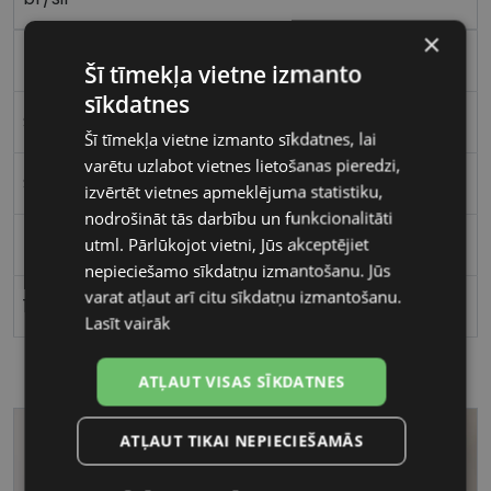
×
Metāls
Šī tīmekļa vietne izmanto
sīkdatnes
Stūrains
Šī tīmekļa vietne izmanto sīkdatnes, lai
varētu uzlabot vietnes lietošanas pieredzi,
Sievietēm
izvērtēt vietnes apmeklējuma statistiku,
nodrošināt tās darbību un funkcionalitāti
utml. Pārlūkojot vietni, Jūs akceptējiet
55
nepieciešamo sīkdatņu izmantošanu. Jūs
varat atļaut arī citu sīkdatņu izmantošanu.
17
Lasīt vairāk
ATĻAUT VISAS SĪKDATNES
ATĻAUT TIKAI NEPIECIEŠAMĀS