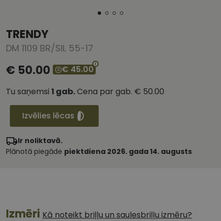
TRENDY
DM 1109 BR/SIL 55-17
€ 50.00
€ 45.00
Tu saņemsi
1
gab.
Cena par gab.
€ 50.00
Izvēlies lēcas
Ir noliktavā.
Plānotā piegāde
piektdiena 2026. gada 14. augusts
Izmēri
Kā noteikt briļļu un saulesbriļļu izmēru?