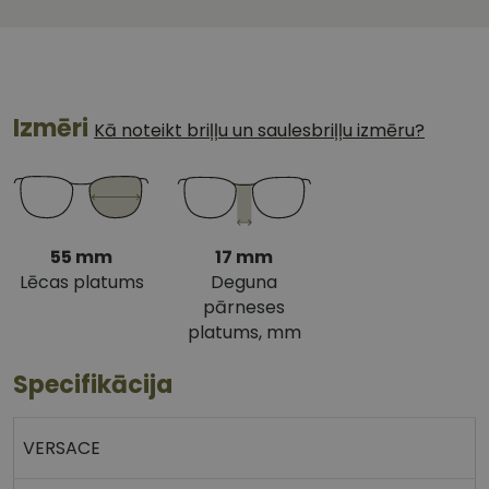
Izmēri
Kā noteikt briļļu un saulesbriļļu izmēru?
55 mm
17 mm
Lēcas platums
Deguna
pārneses
platums, mm
Specifikācija
VERSACE