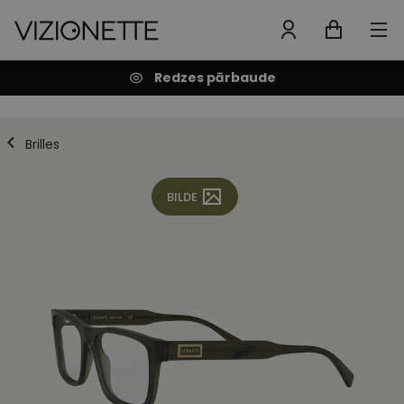
Redzes pārbaude
Brilles
BILDE