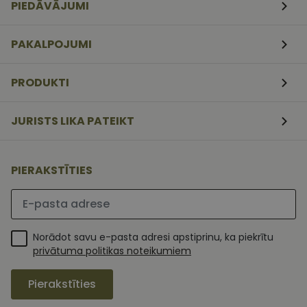
PIEDĀVĀJUMI
mēneši
izmanto Coo
www.vizionette.lv
3
Script.com
nedēļas
serviss, lai
atcerētos
PAKALPOJUMI
apmeklētāj
sīkfailu
piekrišanas
preferences.
PRODUKTI
ir nepiecieš
lai Cookie-
Script.com
sīkfailu
JURISTS LIKA PATEIKT
reklāmkaro
darbotos
pareizi.
PIERAKSTĪTIES
Lūdzu ievadiet e-pasta adresi
Norādot savu e-pasta adresi apstiprinu, ka piekrītu
privātuma politikas noteikumiem
Pierakstīties
MR
1 nedēļa
Šis ir Microsoft
Microsoft