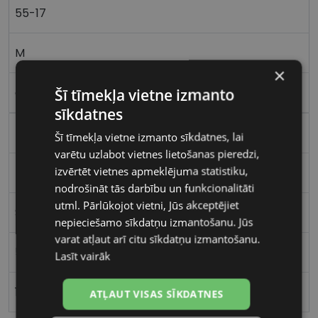
55-17
M
×
Šī tīmekļa vietne izmanto
green
sīkdatnes
Plastmasa
Šī tīmekļa vietne izmanto sīkdatnes, lai
varētu uzlabot vietnes lietošanas pieredzi,
izvērtēt vietnes apmeklējuma statistiku,
Kvadrātveida
nodrošināt tās darbību un funkcionalitāti
utml. Pārlūkojot vietni, Jūs akceptējiet
Sievietēm
nepieciešamo sīkdatņu izmantošanu. Jūs
varat atļaut arī citu sīkdatņu izmantošanu.
55
Lasīt vairāk
17
ATĻAUT VISAS SĪKDATNES