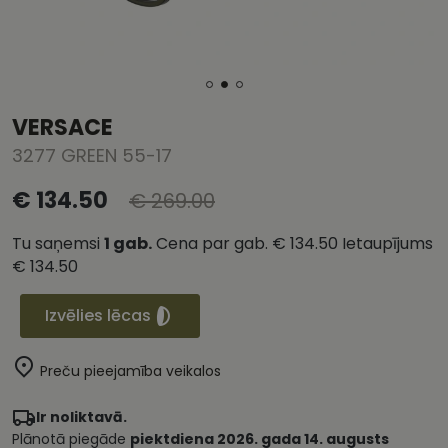
VERSACE
3277 GREEN 55-17
€ 134.50
€ 269.00
Tu saņemsi
1
gab.
Cena par gab.
€ 134.50
Ietaupījums
€ 134.50
Izvēlies lēcas
Preču pieejamība veikalos
Ir noliktavā.
Plānotā piegāde
piektdiena 2026. gada 14. augusts