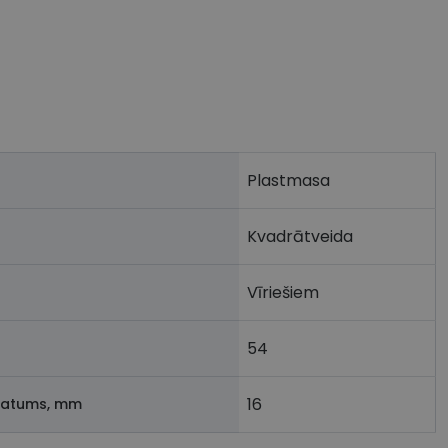
Plastmasa
Kvadrātveida
Vīriešiem
54
16
latums, mm