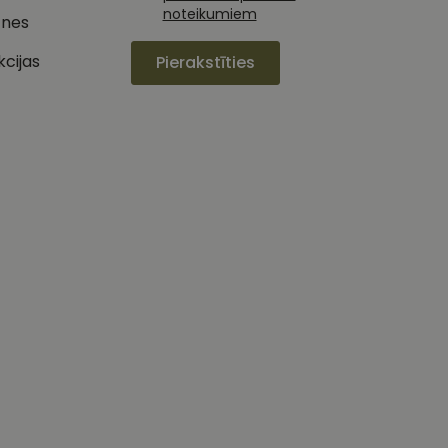
noteikumiem
tnes
izmanto vietni, un
jiedarbību un
s pirms minētās
pieredzi un tīmekļa
kcijas
Pierakstīties
 piemēram, reāllaika
u par to, kā
lietotājs varētu būt
oteiktu, vai vietnes
ojam, lai novērtētu
etotāja
m. Tiek uzskatīts, ka
ļaujot lietotājiem