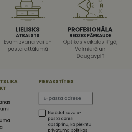
 ir nepieciešams, lai
s pareizi.
LIELISKS
PROFESIONĀLA
ATBALSTS
REDZES PĀRBAUDE
Esam zvana vai e-
Optikas veikalos Rīgā,
pasta attālumā
Valmierā un
Daugavpilī
ojam, lai novērtētu
 Analytics - tas ir
ojuma
u par to, kā
tu unikālos
lietotājs varētu būt
 ģenerētu skaitli.
TS LIKA
PIERAKSTĪTIES
mantots, lai
ietņu analīzes
IKT
etotāja
Lūdzu ievadiet e-pasta adresi
m. Tiek uzskatīts, ka
ļaujot lietotājiem
s programmatūru. To
šanas
iju un apvienotu
s nolūkos.
kumi
ojam, lai novērtētu
Norādot savu e-
tojot Klaviyo e-
pasta adresi
tuma
apstiprinu, ka piekrītu
s vietnes pareizu
ka
esijas stāvokli.
privātuma politikas