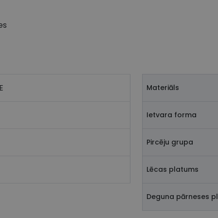
es
E
Materiāls
Ietvara forma
Pircēju grupa
Lēcas platums
Deguna pārneses p