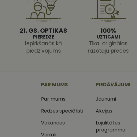
21. GS. OPTIKAS
100%
PIEREDZE
UZTICAMI
Iepirkšanās kā
Tikai oriģinālas
Nodr
Nosaukums
Jom
piedzīvojums
ražotāju preces
Nosaukums
MR
Micr
Cor
.c.cl
_ga
_gcl_au
Goog
.vizi
PAR MUMS
PIEDĀVĀJUMI
MUID
Micr
Par mums
Jaunumi
Cor
_clsk
.bin
Redzes speciālisti
Akcijas
SM
.c.cl
__kla_id
Vakances
Lojalitātes
SRM_B
programma
Micr
_ga_C03QQNST0X
Cor
Veikali