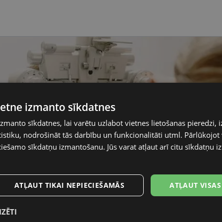
vietne izmanto sīkdatnes
izmanto sīkdatnes, lai varētu uzlabot vietnes lietošanas pieredzi, i
stiku, nodrošināt tās darbību un funkcionalitāti utml. Pārlūkojot v
ciešamo sīkdatņu izmantošanu. Jūs varat atļaut arī citu sīkdatņu
ATĻAUT TIKAI NEPIECIEŠAMĀS
ATĻAUT VISAS
IZĒTI