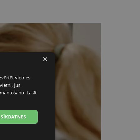
×
zvērtēt vietnes
ietni, Jūs
 izmantošanu.
Lasīt
 SĪKDATNES