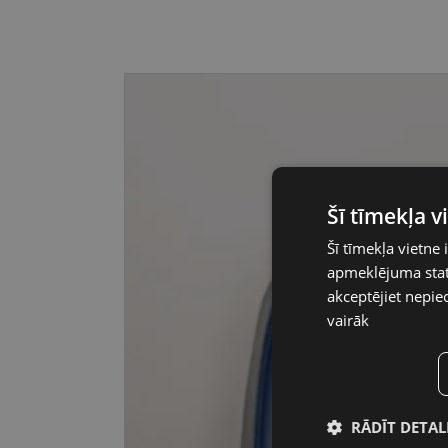
Šī tīmekļa 
Šī tīmekļa vietne 
apmeklējuma stati
akceptējiet nepie
vairāk
RĀDĪT DETAL