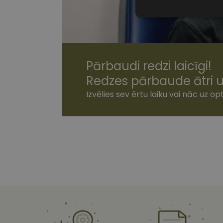
Nepiecieša
sīkdatnes
Pārbaudi redzi laicīgi!
Redzes pārbaude ātri u
Nepiecie
Izvēlies sev ērtu laiku vai nāc uz opt
Šīs sīkdatnes nepieci
sīkdatnes identificē 
tīmekļa vietne nevarē
pakalpojumus. Šīs sīkd
gadus. Šīs noteikti n
Nosaukums
shipping_country
csrftoken
CookieScriptConse