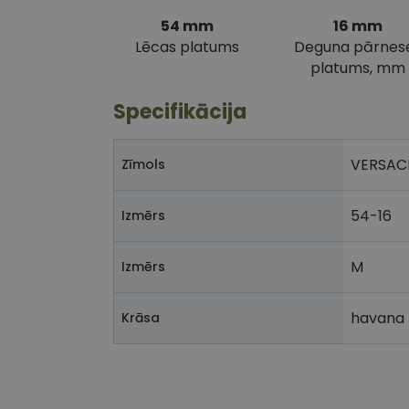
54 mm
16 mm
Lēcas platums
Deguna pārnes
platums, mm
Specifikācija
VERSAC
Zīmols
54-16
Izmērs
M
Izmērs
havana
Krāsa