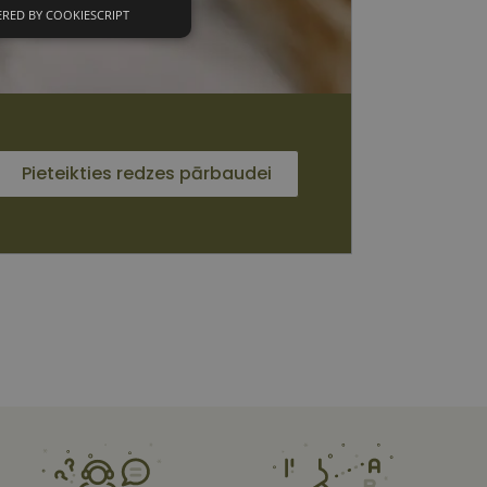
RED BY COOKIESCRIPT
unkcionālās
sīkdatnes
Pieteikties redzes pārbaudei
 sīkdatnes
vātās iespējas. Šīs
z šīm sīkdatnēm
rasītos
ne ilgāk kā divus
s platformu Python.
et noteikta veida
ām.
i atcerētos