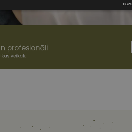
POWE
mās
Statistikas sīkdatnes
Mārketinga
F
sīkdatnes
n profesionāli
šamās sīkdatnes
Statistikas sīkdatnes
Mārketinga sīkdatnes
Funkcionālās
ikas veikalu.
ešamas, lai Jūs varētu apmeklēt un pārlūkot tīmekļa vietnes saturu un izmantot tās piedā
Jūsu iekārtu, bet neizpauž Jūsu identitāti, kā arī tās nevāc un neapkopo informāciju. Be
s pilnvērtīgi darboties, piemēram, sniegt nepieciešamo informāciju vai nodrošināt piep
atnes tiek glabātas Jūsu iekārtā līdz brīdim, kad sīkdatne izpildījusi savu funkciju, bet 
epieciešamās sīkdatnes izvietojas automātiski.
Nodrošinātājs
/
Derīguma
Apraksts
Joma
termiņš
www.vizionette.lv
1 gads
www.vizionette.lv
11 mēneši
Šis sīkfails ir saistīts ar Django tīmekļa izstrāde
4 nedēļas
Tas ir paredzēts, lai palīdzētu aizsargāt vietni pr
programmatūras uzbrukumiem tīmekļa veidlap
nt
11 mēneši
Šo sīkfailu izmanto Cookie-Script.com serviss, la
CookieScript