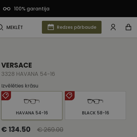
100% garantija
MEKLĒT
MEKLĒT
Redzes pārbaude
VERSACE
3328 HAVANA 54-16
Izvēlēties krāsu
HAVANA 54-16
BLACK 58-16
€ 134.50
€ 269.00