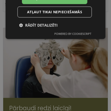
16
ATĻAUT TIKAI NEPIECIEŠAMĀS
RĀDĪT DETALIZĒTI
POWERED BY COOKIESCRIPT
Nepieciešamās
Statistikas
sīkdatnes
sīkdatnes
Mārketinga
Funkcionālās
sīkdatnes
sīkdatnes
Nepieciešamās sīkdatnes
Statistikas sīkdatnes
Mārketinga sīkdatnes
Funkcionālās sīkdatnes
Pārbaudi redzi laicīgi!