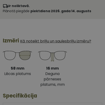
Ir noliktavā.
Plānotā piegāde
piektdiena 2026. gada 14. augusts
Izmēri
Kā noteikt briļļu un saulesbriļļu izmēru?
58 mm
16 mm
Lēcas platums
Deguna
pārneses
platums, mm
Specifikācija