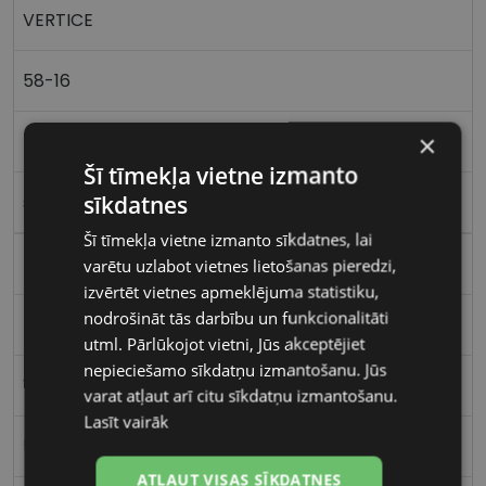
VERTICE
58-16
×
L
Šī tīmekļa vietne izmanto
sīkdatnes
silver
Šī tīmekļa vietne izmanto sīkdatnes, lai
Metāls
varētu uzlabot vietnes lietošanas pieredzi,
izvērtēt vietnes apmeklējuma statistiku,
nodrošināt tās darbību un funkcionalitāti
Kvadrātveida
utml. Pārlūkojot vietni, Jūs akceptējiet
nepieciešamo sīkdatņu izmantošanu. Jūs
Vīriešiem
varat atļaut arī citu sīkdatņu izmantošanu.
Lasīt vairāk
58
ATĻAUT VISAS SĪKDATNES