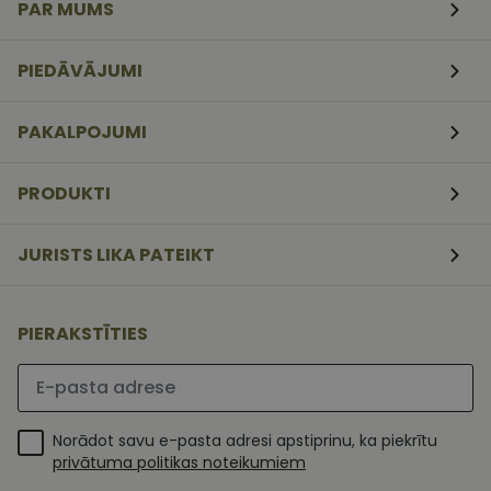
PAR MUMS
CookieScriptConsent
11
Šo sīkfailu
CookieScript
mēneši
izmanto Coo
www.vizionette.lv
3
Script.com
PIEDĀVĀJUMI
nedēļas
serviss, lai
atcerētos
apmeklētāj
sīkfailu
PAKALPOJUMI
piekrišanas
preferences.
ir nepiecieš
lai Cookie-
PRODUKTI
Script.com
sīkfailu
reklāmkaro
darbotos
JURISTS LIKA PATEIKT
pareizi.
PIERAKSTĪTIES
Lūdzu ievadiet e-pasta adresi
Norādot savu e-pasta adresi apstiprinu, ka piekrītu
privātuma politikas noteikumiem