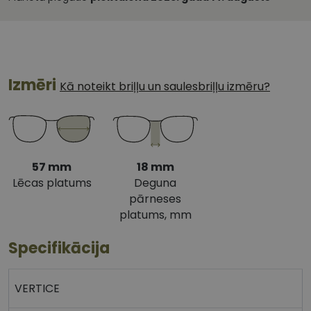
Izmēri
Kā noteikt briļļu un saulesbriļļu izmēru?
57 mm
18 mm
Lēcas platums
Deguna
pārneses
platums, mm
Specifikācija
VERTICE