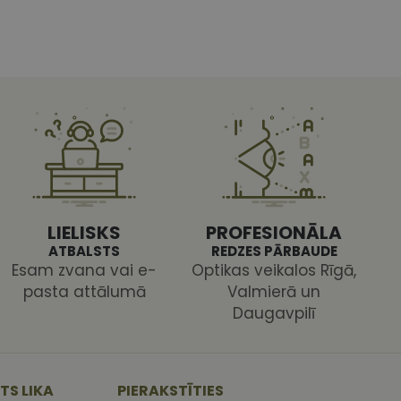
 sīkdatnes
vātās iespējas. Šīs
z šīm sīkdatnēm
rasītos
ne ilgāk kā divus
s platformu Python.
LIELISKS
PROFESIONĀLA
et noteikta veida
ām.
ATBALSTS
REDZES PĀRBAUDE
i atcerētos
Esam zvana vai e-
Optikas veikalos Rīgā,
 ir nepieciešams, lai
pasta attālumā
Valmierā un
s pareizi.
Daugavpilī
TS LIKA
PIERAKSTĪTIES