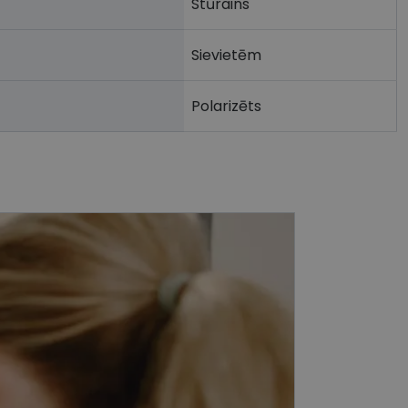
Stūrains
Sievietēm
Polarizēts