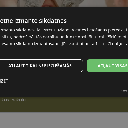
vietne izmanto sīkdatnes
izmanto sīkdatnes, lai varētu uzlabot vietnes lietošanas pieredzi, i
stiku, nodrošināt tās darbību un funkcionalitāti utml. Pārlūkojot v
ciešamo sīkdatņu izmantošanu. Jūs varat atļaut arī citu sīkdatņu
ATĻAUT TIKAI NEPIECIEŠAMĀS
ATĻAUT VISAS
IZĒTI
n profesionāli
POWE
mās
Statistikas sīkdatnes
Mārketinga
F
sīkdatnes
ikas veikalu.