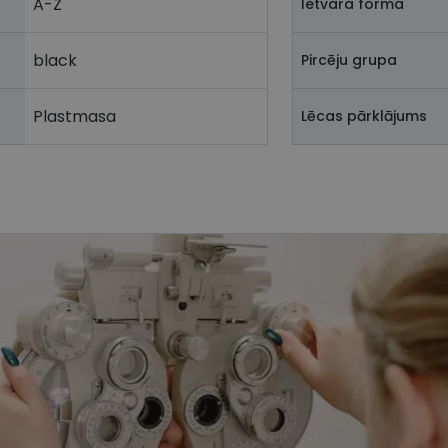
A-Z
Ietvara forma
black
Pircēju grupa
Plastmasa
Lēcas pārklājums