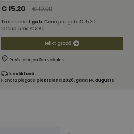
€ 15.20
€ 19.00
Tu saņemsi
1
gab.
Cena par gab.
€ 15.20
Ietaupījums
€ 3.80
Ielikt grozā
Preču pieejamība veikalos
Ir noliktavā.
Plānotā piegāde
piektdiena 2026. gada 14. augusts