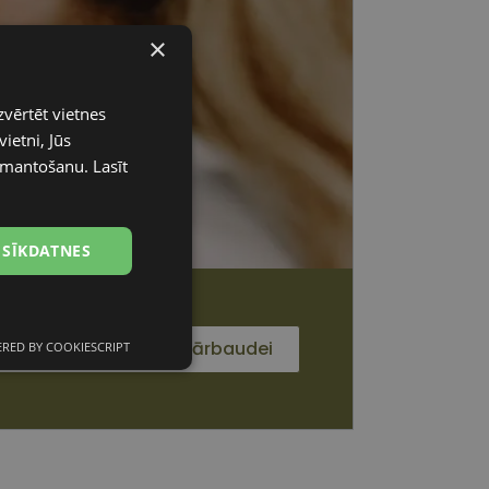
×
zvērtēt vietnes
ietni, Jūs
 izmantošanu.
Lasīt
 SĪKDATNES
Pieteikties redzes pārbaudei
RED BY COOKIESCRIPT
unkcionālās
sīkdatnes