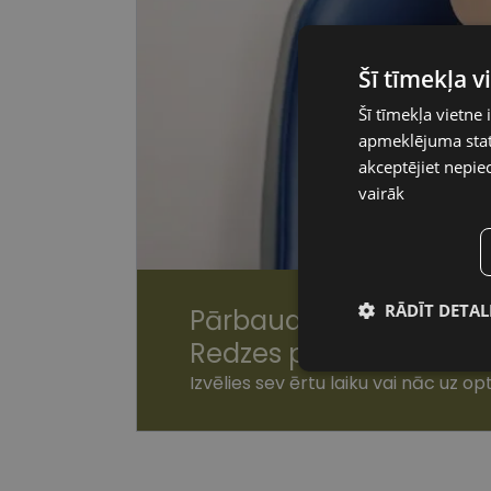
Šī tīmekļa 
Šī tīmekļa vietne 
apmeklējuma stati
akceptējiet nepie
vairāk
RĀDĪT DETAL
Pārbaudi redzi laicīgi!
Redzes pārbaude ātri u
Nepiecieša
sīkdatnes
Izvēlies sev ērtu laiku vai nāc uz opt