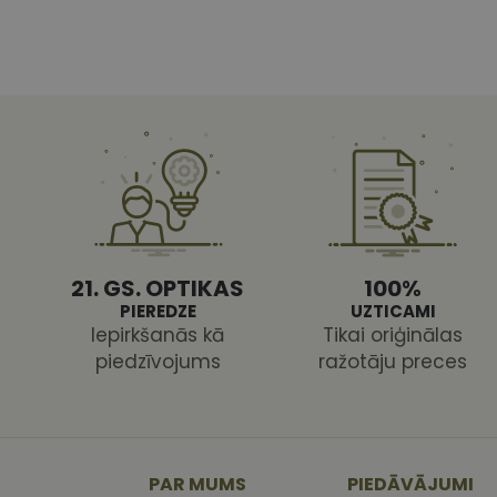
Nepiecie
Šīs sīkdatnes nepieci
sīkdatnes identificē 
tīmekļa vietne nevarē
pakalpojumus. Šīs sīkd
gadus. Šīs noteikti n
Nosaukums
shipping_country
csrftoken
21. GS. OPTIKAS
100%
PIEREDZE
UZTICAMI
CookieScriptConse
Iepirkšanās kā
Tikai oriģinālas
piedzīvojums
ražotāju preces
PAR MUMS
PIEDĀVĀJUMI