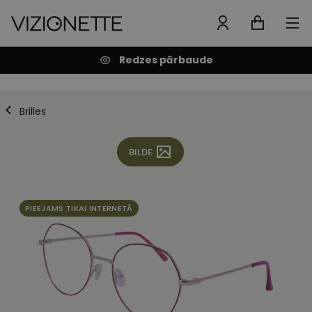
Redzes pārbaude
Brilles
BILDE
PIEEJAMS TIKAI INTERNETĀ