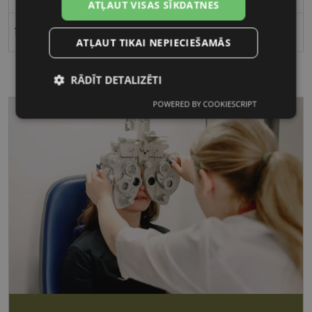
ATĻAUT VISAS SĪKDATNES
19
ATĻAUT TIKAI NEPIECIEŠAMĀS
RĀDĪT DETALIZĒTI
POWERED BY COOKIESCRIPT
Nepieciešamās
Statistikas
sīkdatnes
sīkdatnes
Mārketinga
Funkcionālās
sīkdatnes
sīkdatnes
Nepieciešamās sīkdatnes
Statistikas sīkdatnes
Mārketinga sīkdatnes
Funkcionālās sīkdatnes