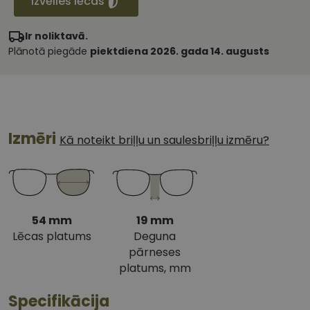
Izvēlies lēcas
Ir noliktavā.
Plānotā piegāde
piektdiena 2026. gada 14. augusts
Izmēri
Kā noteikt briļļu un saulesbriļļu izmēru?
54 mm
19 mm
Lēcas platums
Deguna
pārneses
platums, mm
Specifikācija