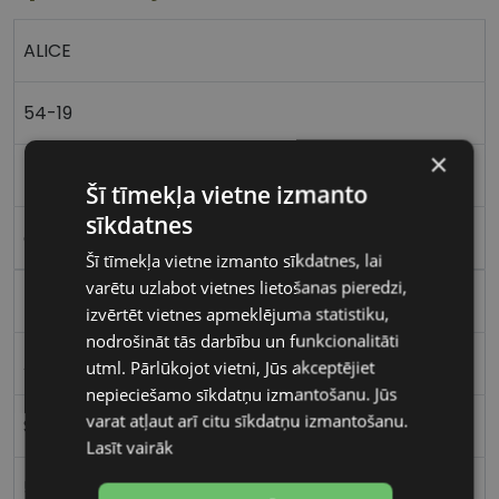
ALICE
54-19
×
L
Šī tīmekļa vietne izmanto
sīkdatnes
gd/burg
Šī tīmekļa vietne izmanto sīkdatnes, lai
varētu uzlabot vietnes lietošanas pieredzi,
Metāls
izvērtēt vietnes apmeklējuma statistiku,
nodrošināt tās darbību un funkcionalitāti
Apaļas / Ovālas
utml. Pārlūkojot vietni, Jūs akceptējiet
nepieciešamo sīkdatņu izmantošanu. Jūs
varat atļaut arī citu sīkdatņu izmantošanu.
Sievietēm
Lasīt vairāk
54