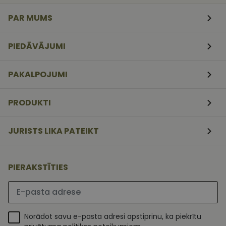
veidlapām.
PAR MUMS
CookieScriptConsent
11
Šo sīkfailu
CookieScript
mēneši
izmanto Coo
www.vizionette.lv
3
Script.com
nedēļas
serviss, lai
PIEDĀVĀJUMI
atcerētos
apmeklētāj
sīkfailu
piekrišanas
PAKALPOJUMI
preferences.
ir nepiecieš
lai Cookie-
Script.com
PRODUKTI
sīkfailu
reklāmkaro
darbotos
pareizi.
JURISTS LIKA PATEIKT
PIERAKSTĪTIES
Lūdzu ievadiet e-pasta adresi
Norādot savu e-pasta adresi apstiprinu, ka piekrītu