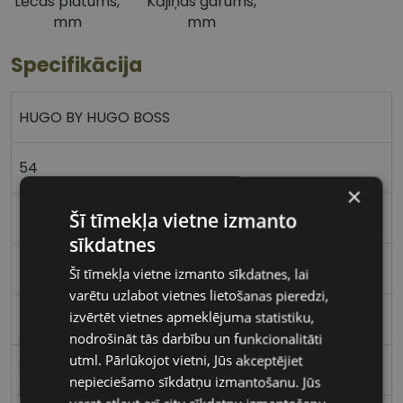
Lēcas platums,
Kājiņas garums,
mm
mm
Specifikācija
HUGO BY HUGO BOSS
54
×
Šī tīmekļa vietne izmanto
L
sīkdatnes
blk/grey
Šī tīmekļa vietne izmanto sīkdatnes, lai
varētu uzlabot vietnes lietošanas pieredzi,
izvērtēt vietnes apmeklējuma statistiku,
Plastmasa
nodrošināt tās darbību un funkcionalitāti
utml. Pārlūkojot vietni, Jūs akceptējiet
Stūrains
nepieciešamo sīkdatņu izmantošanu. Jūs