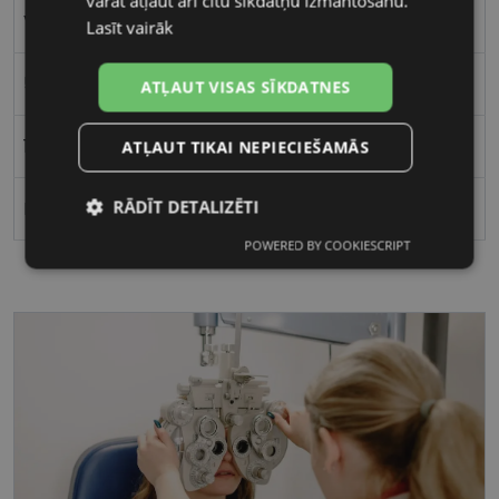
varat atļaut arī citu sīkdatņu izmantošanu.
Vīriešiem
Lasīt vairāk
54
ATĻAUT VISAS SĪKDATNES
145
ATĻAUT TIKAI NEPIECIEŠAMĀS
RĀDĪT DETALIZĒTI
Polarizēts
POWERED BY COOKIESCRIPT
Nepieciešamās
Statistikas
sīkdatnes
sīkdatnes
Mārketinga
Funkcionālās
sīkdatnes
sīkdatnes