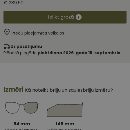
€ 289.50
Ielikt grozā
Preču pieejamība veikalos
Uz pasūtījumu
Plānotā piegāde
piektdiena 2026. gada 18. septembris
Izmēri
Kā noteikt briļļu un saulesbriļļu izmēru?
54 mm
145 mm