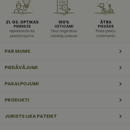
pret noteikt
veida
programmat
uzbrukumi
tīmekļa
21. GS. OPTIKAS
100%
ĀTRA
veidlapām.
PIEREDZE
UZTICAMI
PIEGĀDE
Iepirkšanās kā
Tikai oriģinālas
Plašs preču
CookieScriptConsent
11
Šo sīkfailu
CookieScript
mēneši
izmanto Coo
www.vizionette.lv
piedzīvojums
ražotāju preces
sortiments
3
Script.com
nedēļas
serviss, lai
atcerētos
PAR MUMS
apmeklētāj
sīkfailu
piekrišanas
preferences.
PIEDĀVĀJUMI
ir nepiecieš
lai Cookie-
Script.com
sīkfailu
PAKALPOJUMI
reklāmkaro
darbotos
pareizi.
PRODUKTI
JURISTS LIKA PATEIKT