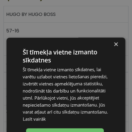
HUGO BY HUGO BOSS
57-16
×
L
Šī tīmekļa vietne izmanto
sīkdatnes
grey
Šī tīmekļa vietne izmanto sīkdatnes, lai
varētu uzlabot vietnes lietošanas pieredzi,
Plastmasa
izvērtēt vietnes apmeklējuma statistiku,
nodrošināt tās darbību un funkcionalitāti
Stūrains
utml. Pārlūkojot vietni, Jūs akceptējiet
nepieciešamo sīkdatņu izmantošanu. Jūs
varat atļaut arī citu sīkdatņu izmantošanu.
Vīriešiem
Lasīt vairāk
57