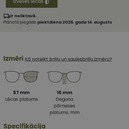
Izvēlies lēcas
Ir noliktavā.
Plānotā piegāde
piektdiena 2026. gada 14. augusts
Izmēri
Kā noteikt briļļu un saulesbriļļu izmēru?
57 mm
16 mm
Lēcas platums
Deguna
pārneses
platums, mm
Specifikācija