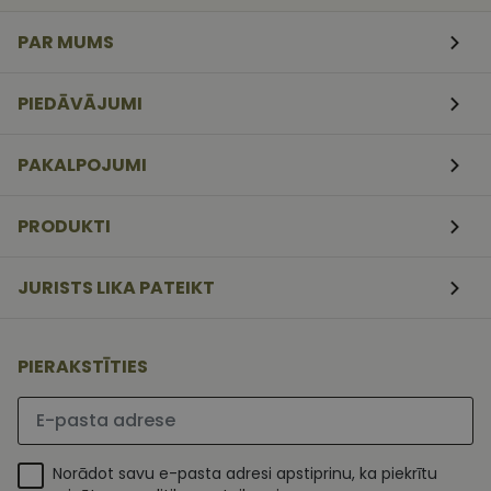
veidlapām.
PAR MUMS
CookieScriptConsent
11
Šo sīkfailu
CookieScript
mēneši
izmanto Coo
www.vizionette.lv
3
Script.com
nedēļas
serviss, lai
PIEDĀVĀJUMI
atcerētos
apmeklētāj
sīkfailu
piekrišanas
PAKALPOJUMI
preferences.
ir nepiecieš
lai Cookie-
Script.com
PRODUKTI
sīkfailu
reklāmkaro
darbotos
pareizi.
JURISTS LIKA PATEIKT
PIERAKSTĪTIES
Lūdzu ievadiet e-pasta adresi
Norādot savu e-pasta adresi apstiprinu, ka piekrītu