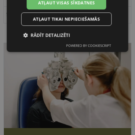
ATĻAUT VISAS SĪKDATNES
16
ATĻAUT TIKAI NEPIECIEŠAMĀS
RĀDĪT DETALIZĒTI
POWERED BY COOKIESCRIPT
Nepieciešamās
Statistikas
sīkdatnes
sīkdatnes
Mārketinga
Funkcionālās
sīkdatnes
sīkdatnes
Nepieciešamās sīkdatnes
Statistikas sīkdatnes
Mārketinga sīkdatnes
Funkcionālās sīkdatnes