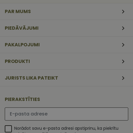
veidlapām.
PAR MUMS
CookieScriptConsent
11
Šo sīkfailu
CookieScript
mēneši
izmanto Coo
www.vizionette.lv
3
Script.com
nedēļas
serviss, lai
PIEDĀVĀJUMI
atcerētos
apmeklētāj
sīkfailu
piekrišanas
PAKALPOJUMI
preferences.
ir nepiecieš
lai Cookie-
Script.com
PRODUKTI
sīkfailu
reklāmkaro
darbotos
pareizi.
JURISTS LIKA PATEIKT
PIERAKSTĪTIES
Lūdzu ievadiet e-pasta adresi
Norādot savu e-pasta adresi apstiprinu, ka piekrītu