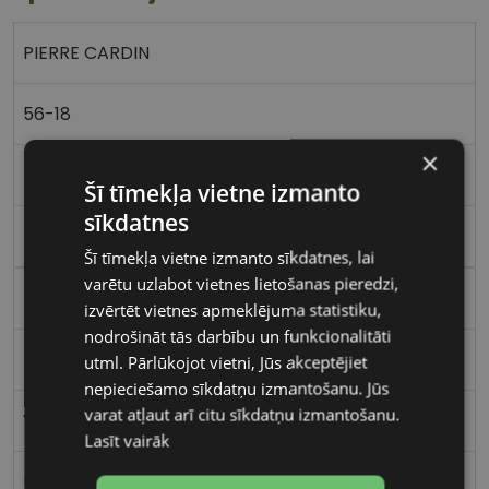
PIERRE CARDIN
56-18
×
L
Šī tīmekļa vietne izmanto
sīkdatnes
mat brown
Šī tīmekļa vietne izmanto sīkdatnes, lai
varētu uzlabot vietnes lietošanas pieredzi,
Metāls
izvērtēt vietnes apmeklējuma statistiku,
nodrošināt tās darbību un funkcionalitāti
Kvadrātveida
utml. Pārlūkojot vietni, Jūs akceptējiet
nepieciešamo sīkdatņu izmantošanu. Jūs
varat atļaut arī citu sīkdatņu izmantošanu.
Vīriešiem
Lasīt vairāk
56