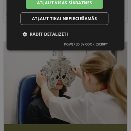
ATĻAUT VISAS SĪKDATNES
18
ATĻAUT TIKAI NEPIECIEŠAMĀS
RĀDĪT DETALIZĒTI
POWERED BY COOKIESCRIPT
Nepieciešamās
Statistikas
sīkdatnes
sīkdatnes
Mārketinga
Funkcionālās
sīkdatnes
sīkdatnes
Nepieciešamās sīkdatnes
Statistikas sīkdatnes
Mārketinga sīkdatnes
Funkcionālās sīkdatnes