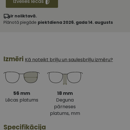
Izvēlies lēcas
Ir noliktavā.
Plānotā piegāde
piektdiena 2026. gada 14. augusts
Izmēri
Kā noteikt briļļu un saulesbriļļu izmēru?
56 mm
18 mm
Lēcas platums
Deguna
pārneses
platums, mm
Specifikācija