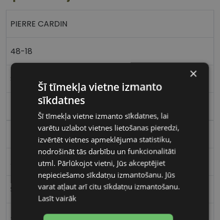
PIERRE CARDIN
48-18
×
S
Šī tīmekļa vietne izmanto
sīkdatnes
black
Šī tīmekļa vietne izmanto sīkdatnes, lai
varētu uzlabot vietnes lietošanas pieredzi,
Plastmasa
izvērtēt vietnes apmeklējuma statistiku,
nodrošināt tās darbību un funkcionalitāti
Apaļas / Ovālas
utml. Pārlūkojot vietni, Jūs akceptējiet
nepieciešamo sīkdatņu izmantošanu. Jūs
varat atļaut arī citu sīkdatņu izmantošanu.
Sievietēm
Lasīt vairāk
48