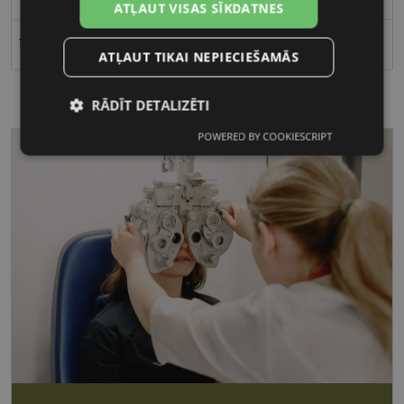
ATĻAUT VISAS SĪKDATNES
18
ATĻAUT TIKAI NEPIECIEŠAMĀS
RĀDĪT DETALIZĒTI
POWERED BY COOKIESCRIPT
Nepieciešamās
Statistikas
sīkdatnes
sīkdatnes
Mārketinga
Funkcionālās
sīkdatnes
sīkdatnes
Nepieciešamās sīkdatnes
Statistikas sīkdatnes
Mārketinga sīkdatnes
Funkcionālās sīkdatnes