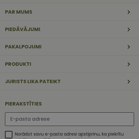
veidlapām.
PAR MUMS
CookieScriptConsent
11
Šo sīkfailu
CookieScript
mēneši
izmanto Coo
www.vizionette.lv
3
Script.com
nedēļas
serviss, lai
PIEDĀVĀJUMI
atcerētos
apmeklētāj
sīkfailu
piekrišanas
PAKALPOJUMI
preferences.
ir nepiecieš
lai Cookie-
Script.com
PRODUKTI
sīkfailu
reklāmkaro
darbotos
pareizi.
JURISTS LIKA PATEIKT
PIERAKSTĪTIES
Lūdzu ievadiet e-pasta adresi
Norādot savu e-pasta adresi apstiprinu, ka piekrītu