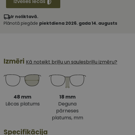
Izvēlies lēcas
Ir noliktavā.
Plānotā piegāde
piektdiena 2026. gada 14. augusts
Izmēri
Kā noteikt briļļu un saulesbriļļu izmēru?
48 mm
18 mm
Lēcas platums
Deguna
pārneses
platums, mm
Specifikācija