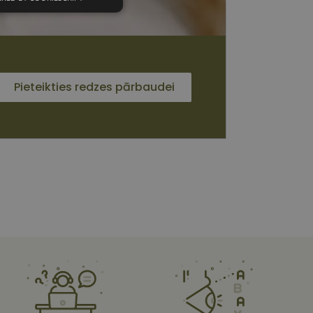
unkcionālās
sīkdatnes
Pieteikties redzes pārbaudei
 sīkdatnes
vātās iespējas. Šīs
z šīm sīkdatnēm
rasītos
ne ilgāk kā divus
s platformu Python.
et noteikta veida
ām.
i atcerētos
 ir nepieciešams, lai