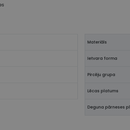
es
Materiāls
Ietvara forma
Pircēju grupa
Lēcas platums
Deguna pārneses p