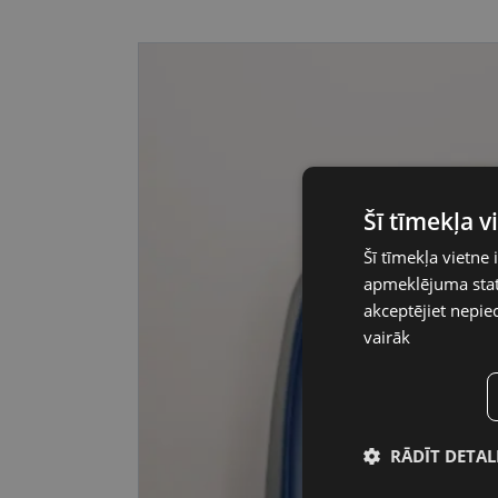
Šī tīmekļa 
Šī tīmekļa vietne 
apmeklējuma stati
akceptējiet nepie
vairāk
RĀDĪT DETAL