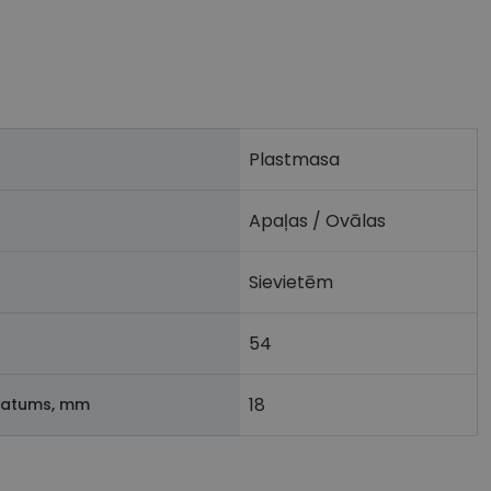
Plastmasa
Apaļas / Ovālas
Sievietēm
54
18
latums, mm