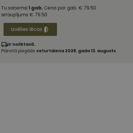
Tu saņemsi
1
gab.
Cena par gab.
€ 79.50
Ietaupījums
€ 79.50
Izvēlies lēcas
Ir noliktavā.
Plānotā piegāde
ceturtdiena 2026. gada 13. augusts