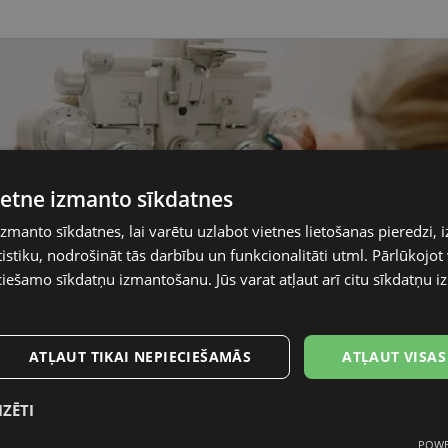
vietne izmanto sīkdatnes
izmanto sīkdatnes, lai varētu uzlabot vietnes lietošanas pieredzi, i
stiku, nodrošināt tās darbību un funkcionalitāti utml. Pārlūkojot v
ciešamo sīkdatņu izmantošanu. Jūs varat atļaut arī citu sīkdatņu
ATĻAUT TIKAI NEPIECIEŠAMĀS
ATĻAUT VISAS
IZĒTI
POWE