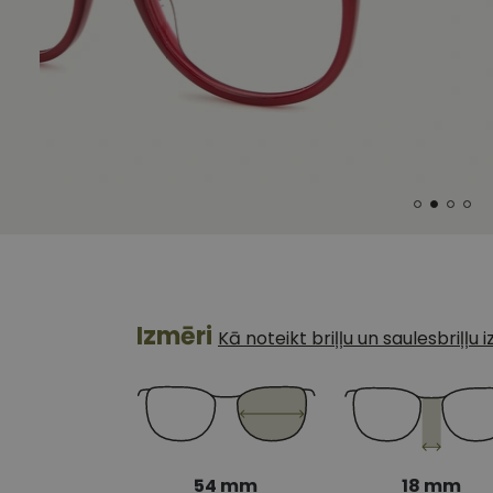
Izmēri
Kā noteikt briļļu un saulesbriļļu
54 mm
18 mm