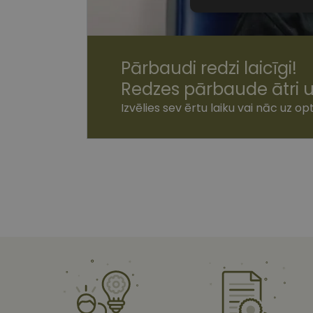
Nepiecieša
sīkdatnes
Pārbaudi redzi laicīgi!
Redzes pārbaude ātri u
Izvēlies sev ērtu laiku vai nāc uz opt
Nepiecie
Šīs sīkdatnes nepieci
sīkdatnes identificē 
tīmekļa vietne nevarē
pakalpojumus. Šīs sīkd
gadus. Šīs noteikti n
Nosaukums
shipping_country
csrftoken
CookieScriptConse