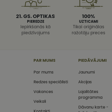
21. GS. OPTIKAS
100%
PIEREDZE
UZTICAMI
Iepirkšanās kā
Tikai oriģinālas
piedzīvojums
ražotāju preces
Nodr
Nosaukums
Jom
Nosaukums
MR
Micr
Cor
.c.cl
_ga
_gcl_au
Goog
PAR MUMS
PIEDĀVĀJUMI
.vizi
Par mums
Jaunumi
MUID
Micr
Cor
_clsk
.bin
Redzes speciālisti
Akcijas
SM
.c.cl
Vakances
Lojalitātes
__kla_id
programma
Veikali
SRM_B
Micr
_ga_C03QQNST0X
Cor
Dāvanu karte -
.c.b
Kontakti