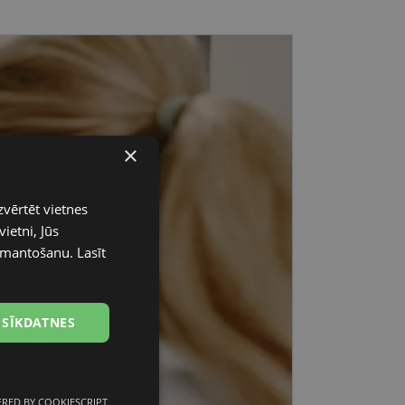
×
zvērtēt vietnes
ietni, Jūs
 izmantošanu.
Lasīt
 SĪKDATNES
RED BY COOKIESCRIPT