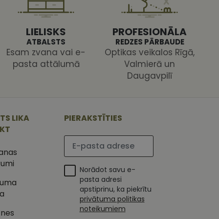
s pareizi.
LIELISKS
PROFESIONĀLA
ATBALSTS
REDZES PĀRBAUDE
Esam zvana vai e-
Optikas veikalos Rīgā,
pasta attālumā
Valmierā un
Daugavpilī
ojam, lai novērtētu
 Analytics - tas ir
ojuma
u par to, kā
tu unikālos
TS LIKA
PIERAKSTĪTIES
lietotājs varētu būt
 ģenerētu skaitli.
IKT
mantots, lai
ietņu analīzes
Lūdzu ievadiet e-pasta adresi
etotāja
m. Tiek uzskatīts, ka
šanas
ļaujot lietotājiem
s programmatūru. To
kumi
iju un apvienotu
Norādot savu e-
s nolūkos.
ojam, lai novērtētu
pasta adresi
tuma
tojot Klaviyo e-
apstiprinu, ka piekrītu
ka
s vietnes pareizu
privātuma politikas
esijas stāvokli.
noteikumiem
tnes