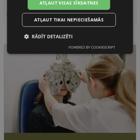
ATĻAUT VISAS SĪKDATNES
16
ATĻAUT TIKAI NEPIECIEŠAMĀS
RĀDĪT DETALIZĒTI
POWERED BY COOKIESCRIPT
Nepieciešamās
Statistikas
sīkdatnes
sīkdatnes
Mārketinga
Funkcionālās
sīkdatnes
sīkdatnes
Nepieciešamās sīkdatnes
Statistikas sīkdatnes
Mārketinga sīkdatnes
Funkcionālās sīkdatnes