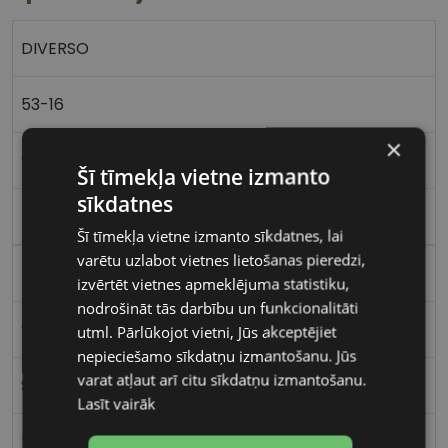
DIVERSO
53-16
×
S
Šī tīmekļa vietne izmanto
sīkdatnes
black
Šī tīmekļa vietne izmanto sīkdatnes, lai
varētu uzlabot vietnes lietošanas pieredzi,
Plastmasa
izvērtēt vietnes apmeklējuma statistiku,
nodrošināt tās darbību un funkcionalitāti
Stūrains
utml. Pārlūkojot vietni, Jūs akceptējiet
nepieciešamo sīkdatņu izmantošanu. Jūs
varat atļaut arī citu sīkdatņu izmantošanu.
Sievietēm
Lasīt vairāk
53