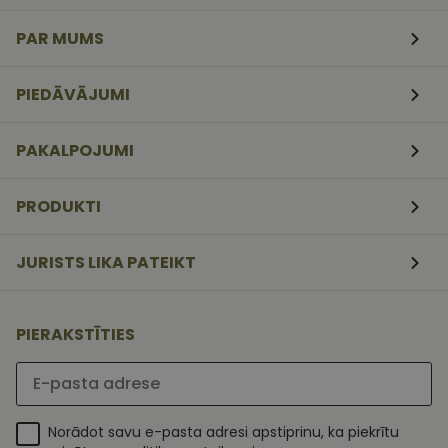
veidlapām.
PAR MUMS
CookieScriptConsent
11
Šo sīkfailu
CookieScript
mēneši
izmanto Coo
www.vizionette.lv
3
Script.com
nedēļas
serviss, lai
PIEDĀVĀJUMI
atcerētos
apmeklētāj
sīkfailu
piekrišanas
PAKALPOJUMI
preferences.
ir nepiecieš
lai Cookie-
Script.com
PRODUKTI
sīkfailu
reklāmkaro
darbotos
pareizi.
JURISTS LIKA PATEIKT
PIERAKSTĪTIES
Lūdzu ievadiet e-pasta adresi
Norādot savu e-pasta adresi apstiprinu, ka piekrītu