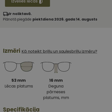
Izvēlies lēcas
Ir noliktavā.
Plānotā piegāde
piektdiena 2026. gada 14. augusts
Izmēri
Kā noteikt briļļu un saulesbriļļu izmēru?
53 mm
16 mm
Lēcas platums
Deguna
pārneses
platums, mm
Specifikācija