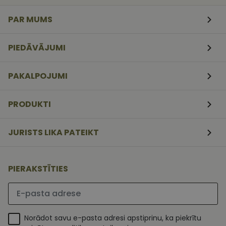
veidlapām.
PAR MUMS
CookieScriptConsent
11
Šo sīkfailu
CookieScript
mēneši
izmanto Coo
www.vizionette.lv
3
Script.com
nedēļas
serviss, lai
PIEDĀVĀJUMI
atcerētos
apmeklētāj
sīkfailu
piekrišanas
PAKALPOJUMI
preferences.
ir nepiecieš
lai Cookie-
Script.com
PRODUKTI
sīkfailu
reklāmkaro
darbotos
pareizi.
JURISTS LIKA PATEIKT
PIERAKSTĪTIES
Lūdzu ievadiet e-pasta adresi
Norādot savu e-pasta adresi apstiprinu, ka piekrītu