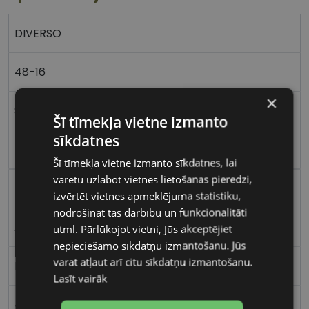
DIVERSO
48-16
×
S
Šī tīmekļa vietne izmanto
sīkdatnes
black
Šī tīmekļa vietne izmanto sīkdatnes, lai
varētu uzlabot vietnes lietošanas pieredzi,
Plastmasa
izvērtēt vietnes apmeklējuma statistiku,
nodrošināt tās darbību un funkcionalitāti
Apaļas / Ovālas
utml. Pārlūkojot vietni, Jūs akceptējiet
nepieciešamo sīkdatņu izmantošanu. Jūs
varat atļaut arī citu sīkdatņu izmantošanu.
Bērniem
Lasīt vairāk
48