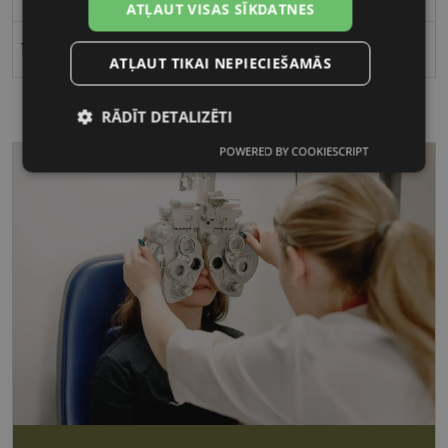
ATĻAUT VISAS SĪKDATNES
16
ATĻAUT TIKAI NEPIECIEŠAMĀS
RĀDĪT DETALIZĒTI
POWERED BY COOKIESCRIPT
Nepieciešamās
Statistikas
sīkdatnes
sīkdatnes
Mārketinga
Funkcionālās
sīkdatnes
sīkdatnes
Nepieciešamās sīkdatnes
Statistikas sīkdatnes
Mārketinga sīkdatnes
Funkcionālās sīkdatnes