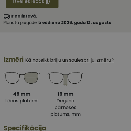
Izvēlies lēcas
Ir noliktavā.
Plānotā piegāde
trešdiena 2026. gada 12. augusts
Izmēri
Kā noteikt briļļu un saulesbriļļu izmēru?
48 mm
16 mm
Lēcas platums
Deguna
pārneses
platums, mm
Specifikācija