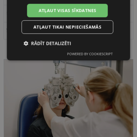
ATĻAUT VISAS SĪKDATNES
54
ATĻAUT TIKAI NEPIECIEŠAMĀS
17
RĀDĪT DETALIZĒTI
POWERED BY COOKIESCRIPT
Nepieciešamās
Statistikas
sīkdatnes
sīkdatnes
Mārketinga
Funkcionālās
sīkdatnes
sīkdatnes
Nepieciešamās sīkdatnes
Statistikas sīkdatnes