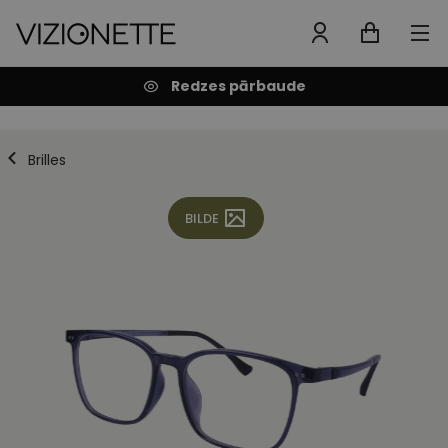
Redzes pārbaude
Brilles
BILDE