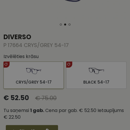
DIVERSO
P 17664 CRYS/GREY 54-17
Izvēlēties krāsu
CRYS/GREY 54-17
BLACK 54-17
€ 52.50
€ 75.00
Tu saņemsi
1
gab.
Cena par gab.
€ 52.50
Ietaupījums
€ 22.50