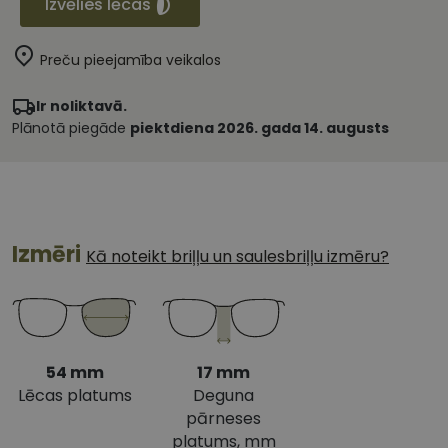
Izvēlies lēcas
Preču pieejamība veikalos
Ir noliktavā.
Plānotā piegāde
piektdiena 2026. gada 14. augusts
Izmēri
Kā noteikt briļļu un saulesbriļļu izmēru?
54 mm
17 mm
Lēcas platums
Deguna
pārneses
platums, mm