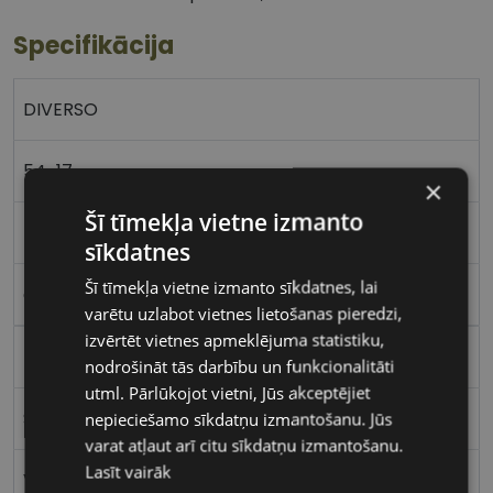
Specifikācija
DIVERSO
54-17
×
Šī tīmekļa vietne izmanto
M
sīkdatnes
Šī tīmekļa vietne izmanto sīkdatnes, lai
crys/grey
varētu uzlabot vietnes lietošanas pieredzi,
izvērtēt vietnes apmeklējuma statistiku,
Plastmasa
nodrošināt tās darbību un funkcionalitāti
utml. Pārlūkojot vietni, Jūs akceptējiet
Stūrains
nepieciešamo sīkdatņu izmantošanu. Jūs
varat atļaut arī citu sīkdatņu izmantošanu.
Lasīt vairāk
Vīriešiem