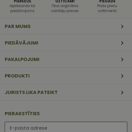
PIEREDZE
UZTICAMI
PIEGĀDE
uzbrukumi
Iepirkšanās kā
Tikai oriģinālas
Plašs preču
tīmekļa
veidlapām.
piedzīvojums
ražotāju preces
sortiments
CookieScriptConsent
11
Šo sīkfailu
CookieScript
mēneši
izmanto Coo
www.vizionette.lv
PAR MUMS
3
Script.com
nedēļas
serviss, lai
atcerētos
apmeklētāj
PIEDĀVĀJUMI
sīkfailu
piekrišanas
preferences.
ir nepiecieš
PAKALPOJUMI
lai Cookie-
Script.com
sīkfailu
reklāmkaro
PRODUKTI
darbotos
pareizi.
JURISTS LIKA PATEIKT
PIERAKSTĪTIES
Lūdzu ievadiet e-pasta adresi