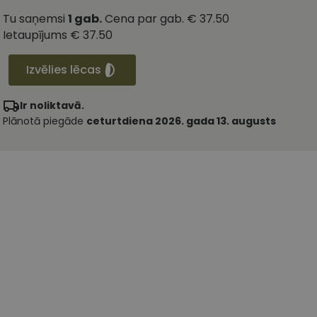
Tu saņemsi
1
gab.
Cena par gab.
€ 37.50
Ietaupījums
€ 37.50
Izvēlies lēcas
Ir noliktavā.
Plānotā piegāde
ceturtdiena 2026. gada 13. augusts