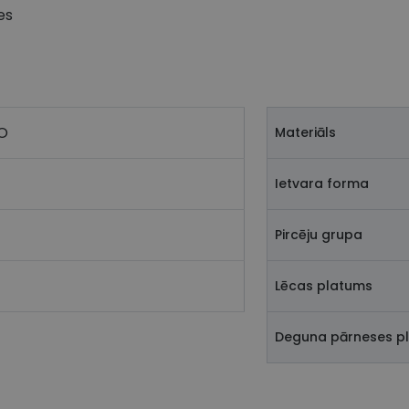
es
O
Materiāls
Ietvara forma
Pircēju grupa
Lēcas platums
Deguna pārneses p