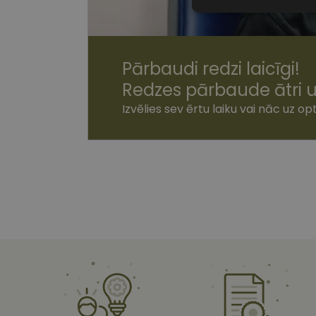
Nepiecieša
sīkdatnes
Pārbaudi redzi laicīgi!
Redzes pārbaude ātri u
Izvēlies sev ērtu laiku vai nāc uz opt
Nepiecie
Šīs sīkdatnes nepieci
sīkdatnes identificē 
tīmekļa vietne nevarē
pakalpojumus. Šīs sīkd
gadus. Šīs noteikti n
Nosaukums
shipping_country
csrftoken
CookieScriptConse