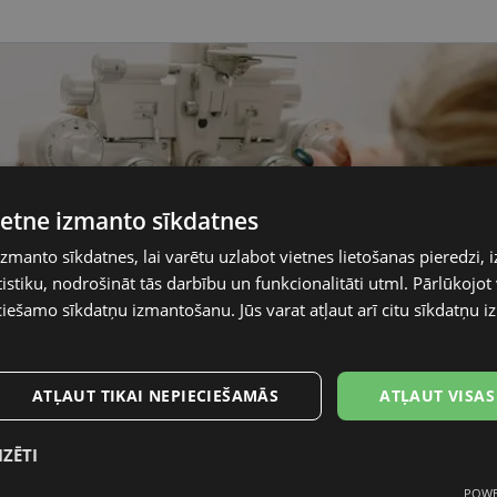
vietne izmanto sīkdatnes
izmanto sīkdatnes, lai varētu uzlabot vietnes lietošanas pieredzi, i
stiku, nodrošināt tās darbību un funkcionalitāti utml. Pārlūkojot v
ciešamo sīkdatņu izmantošanu. Jūs varat atļaut arī citu sīkdatņu
ATĻAUT TIKAI NEPIECIEŠAMĀS
ATĻAUT VISAS
IZĒTI
POWE