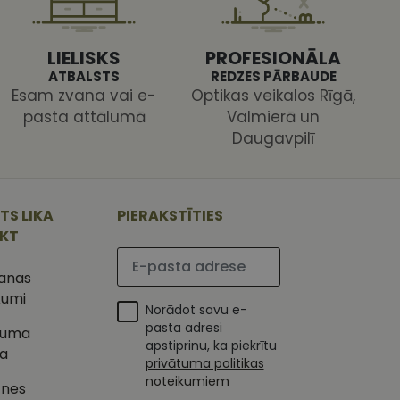
s pareizi.
LIELISKS
PROFESIONĀLA
ATBALSTS
REDZES PĀRBAUDE
Esam zvana vai e-
Optikas veikalos Rīgā,
pasta attālumā
Valmierā un
Daugavpilī
ojam, lai novērtētu
 Analytics - tas ir
ojuma
u par to, kā
tu unikālos
TS LIKA
PIERAKSTĪTIES
lietotājs varētu būt
 ģenerētu skaitli.
IKT
mantots, lai
ietņu analīzes
Lūdzu ievadiet e-pasta adresi
etotāja
m. Tiek uzskatīts, ka
šanas
ļaujot lietotājiem
s programmatūru. To
kumi
iju un apvienotu
Norādot savu e-
s nolūkos.
ojam, lai novērtētu
pasta adresi
tuma
tojot Klaviyo e-
apstiprinu, ka piekrītu
ka
s vietnes pareizu
privātuma politikas
esijas stāvokli.
noteikumiem
tnes