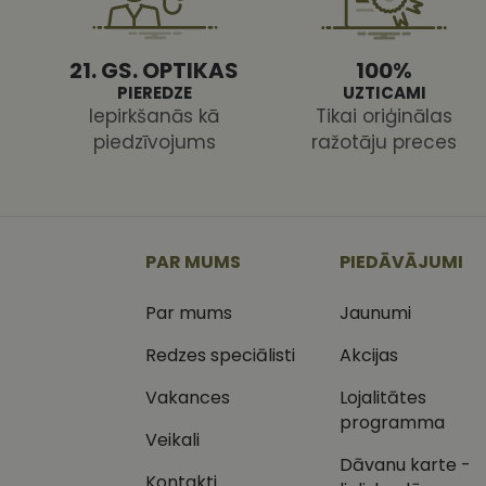
21. GS. OPTIKAS
100%
PIEREDZE
UZTICAMI
Iepirkšanās kā
Tikai oriģinālas
piedzīvojums
ražotāju preces
Nodr
Nosaukums
Jom
Nosaukums
MR
Micr
Cor
.c.cl
_ga
_gcl_au
Goog
PAR MUMS
PIEDĀVĀJUMI
.vizi
Par mums
Jaunumi
MUID
Micr
Cor
_clsk
.bin
Redzes speciālisti
Akcijas
SM
.c.cl
Vakances
Lojalitātes
__kla_id
programma
Veikali
SRM_B
Micr
_ga_C03QQNST0X
Cor
Dāvanu karte -
.c.b
Kontakti