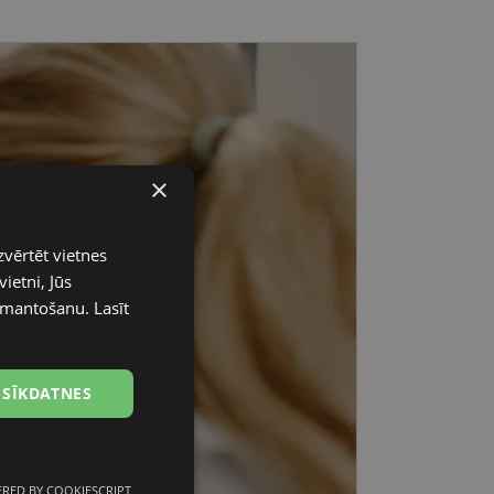
×
zvērtēt vietnes
ietni, Jūs
 izmantošanu.
Lasīt
 SĪKDATNES
RED BY COOKIESCRIPT