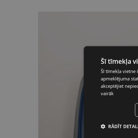
Šī tīmekļa 
Šī tīmekļa vietne 
apmeklējuma stati
akceptējiet nepie
vairāk
RĀDĪT DETAL