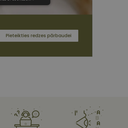
unkcionālās
sīkdatnes
Pieteikties redzes pārbaudei
 sīkdatnes
vātās iespējas. Šīs
z šīm sīkdatnēm
rasītos
ne ilgāk kā divus
s platformu Python.
et noteikta veida
ām.
i atcerētos
 ir nepieciešams, lai