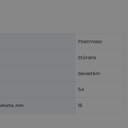
Plastmasa
Stūrains
Sievietēm
54
18
latums, mm