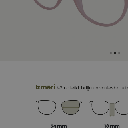
Izmēri
Kā noteikt briļļu un saulesbriļļu
54 mm
18 mm