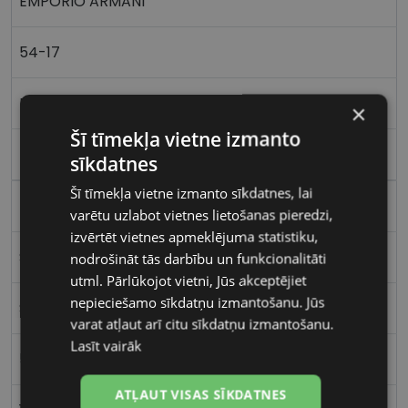
EMPORIO ARMANI
54-17
M
×
Šī tīmekļa vietne izmanto
black
sīkdatnes
Šī tīmekļa vietne izmanto sīkdatnes, lai
Plastmasa
varētu uzlabot vietnes lietošanas pieredzi,
izvērtēt vietnes apmeklējuma statistiku,
Stūrains
nodrošināt tās darbību un funkcionalitāti
utml. Pārlūkojot vietni, Jūs akceptējiet
nepieciešamo sīkdatņu izmantošanu. Jūs
Sievietēm
varat atļaut arī citu sīkdatņu izmantošanu.
Lasīt vairāk
54
ATĻAUT VISAS SĪKDATNES