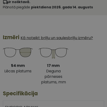
Ir noliktavā.
Plānotā piegāde
piektdiena 2026. gada 14. augusts
Izmēri
Kā noteikt briļļu un saulesbriļļu izmēru?
54 mm
17 mm
Lēcas platums
Deguna
pārneses
platums, mm
Specifikācija