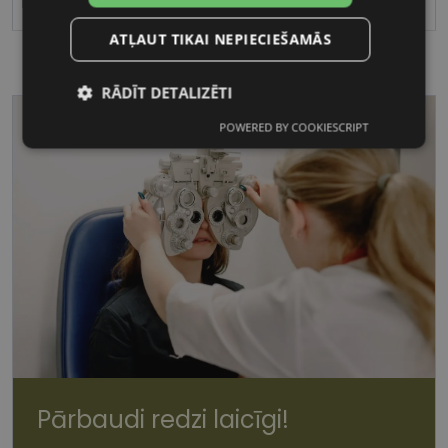
17
ATĻAUT TIKAI NEPIECIEŠAMĀS
RĀDĪT DETALIZĒTI
POWERED BY COOKIESCRIPT
Nepieciešamās
Statistikas
sīkdatnes
sīkdatnes
Mārketinga
Funkcionālās
sīkdatnes
sīkdatnes
Nepieciešamās sīkdatnes
Statistikas sīkdatnes
Pārbaudi redzi laicīgi!
Mārketinga sīkdatnes
Funkcionālās sīkdatnes