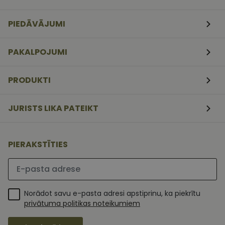
CookieScriptConsent
11
Šo sīkfailu
CookieScript
mēneši
izmanto Coo
www.vizionette.lv
3
Script.com
PIEDĀVĀJUMI
nedēļas
serviss, lai
atcerētos
apmeklētāj
sīkfailu
PAKALPOJUMI
piekrišanas
preferences.
ir nepiecieš
lai Cookie-
PRODUKTI
Script.com
sīkfailu
reklāmkaro
darbotos
JURISTS LIKA PATEIKT
pareizi.
PIERAKSTĪTIES
Lūdzu ievadiet e-pasta adresi
Norādot savu e-pasta adresi apstiprinu, ka piekrītu
privātuma politikas noteikumiem