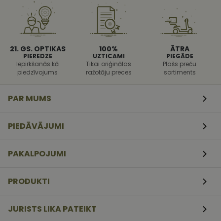
aizsargāt vie
pret noteikt
veida
programmat
uzbrukumi
tīmekļa
veidlapām.
21. GS. OPTIKAS
100%
ĀTRA
PIEREDZE
UZTICAMI
PIEGĀDE
CookieScriptConsent
11
Šo sīkfailu
CookieScript
Iepirkšanās kā
Tikai oriģinālas
Plašs preču
mēneši
izmanto Coo
www.vizionette.lv
piedzīvojums
ražotāju preces
sortiments
3
Script.com
nedēļas
serviss, lai
atcerētos
apmeklētāj
PAR MUMS
sīkfailu
piekrišanas
preferences.
ir nepiecieš
PIEDĀVĀJUMI
lai Cookie-
Script.com
sīkfailu
reklāmkaro
PAKALPOJUMI
darbotos
pareizi.
PRODUKTI
JURISTS LIKA PATEIKT