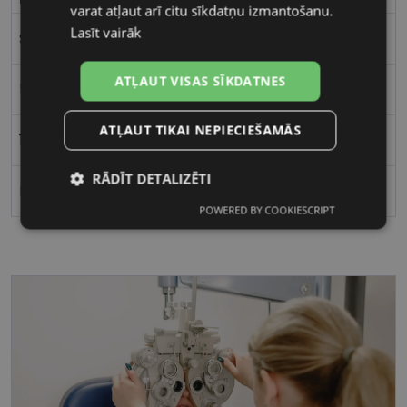
varat atļaut arī citu sīkdatņu izmantošanu.
Lasīt vairāk
Sievietēm
ATĻAUT VISAS SĪKDATNES
55
ATĻAUT TIKAI NEPIECIEŠAMĀS
16
RĀDĪT DETALIZĒTI
Polarizēts
POWERED BY COOKIESCRIPT
Nepieciešamās
Statistikas
sīkdatnes
sīkdatnes
Mārketinga
Funkcionālās
sīkdatnes
sīkdatnes