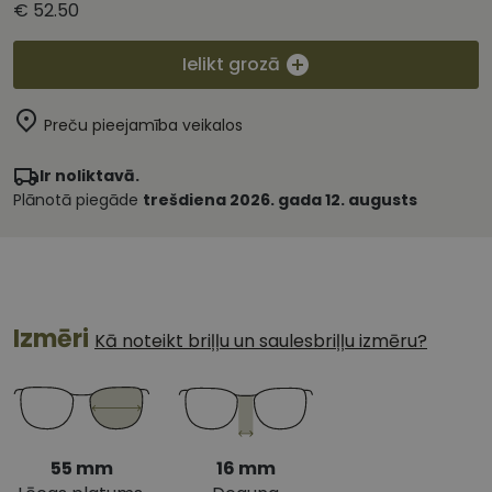
€ 52.50
Ielikt grozā
Preču pieejamība veikalos
Ir noliktavā.
Plānotā piegāde
trešdiena 2026. gada 12. augusts
Izmēri
Kā noteikt briļļu un saulesbriļļu izmēru?
55 mm
16 mm