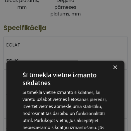
Lēcas platums,
Deguna
mm
pārneses
platums, mm
Specifikācija
ECLAT
55-16
×
Šī tīmekļa vietne izmanto
M
sīkdatnes
Šī tīmekļa vietne izmanto sīkdatnes, lai
asphalt
varētu uzlabot vietnes lietošanas pieredzi,
izvērtēt vietnes apmeklējuma statistiku,
Metāls
nodrošināt tās darbību un funkcionalitāti
utml. Pārlūkojot vietni, Jūs akceptējiet
Apaļas / Ovālas
nepieciešamo sīkdatņu izmantošanu. Jūs