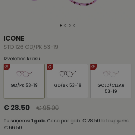
ICONE
STD 126 GD/PK 53-19
Izvēlēties krāsu
GD/PK 53-19
GD/BK 53-19
GOLD/CLEAR
53-19
€ 28.50
€ 95.00
Tu saņemsi
1
gab.
Cena par gab.
€ 28.50
Ietaupījums
€ 66.50