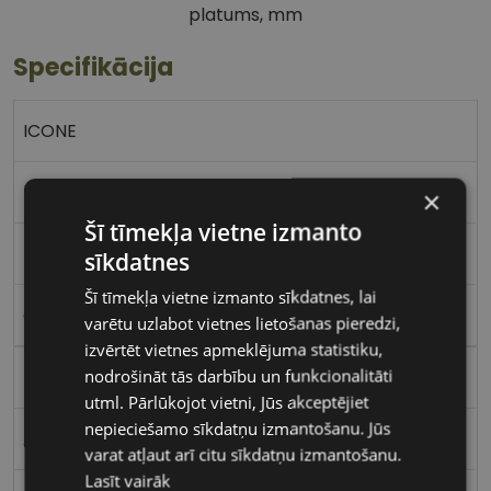
platums, mm
Specifikācija
ICONE
53-19
×
Šī tīmekļa vietne izmanto
M
sīkdatnes
Šī tīmekļa vietne izmanto sīkdatnes, lai
gd/pk
varētu uzlabot vietnes lietošanas pieredzi,
izvērtēt vietnes apmeklējuma statistiku,
nodrošināt tās darbību un funkcionalitāti
Metāls
utml. Pārlūkojot vietni, Jūs akceptējiet
nepieciešamo sīkdatņu izmantošanu. Jūs
Apaļas / Ovālas
varat atļaut arī citu sīkdatņu izmantošanu.
Lasīt vairāk