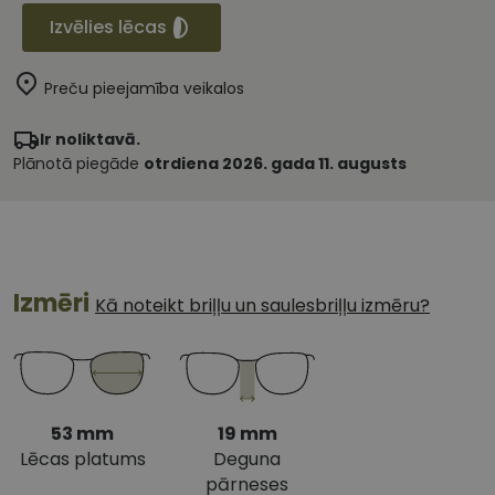
Izvēlies lēcas
Preču pieejamība veikalos
Ir noliktavā.
Plānotā piegāde
otrdiena 2026. gada 11. augusts
Izmēri
Kā noteikt briļļu un saulesbriļļu izmēru?
53 mm
19 mm
Lēcas platums
Deguna
pārneses