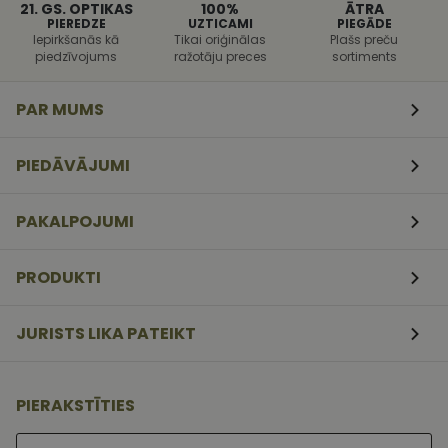
programmat
21. GS. OPTIKAS
100%
ĀTRA
uzbrukumi
PIEREDZE
UZTICAMI
PIEGĀDE
tīmekļa
Iepirkšanās kā
Tikai oriģinālas
Plašs preču
veidlapām.
piedzīvojums
ražotāju preces
sortiments
CookieScriptConsent
11
Šo sīkfailu
CookieScript
mēneši
izmanto Coo
www.vizionette.lv
3
Script.com
PAR MUMS
nedēļas
serviss, lai
atcerētos
apmeklētāj
sīkfailu
PIEDĀVĀJUMI
piekrišanas
preferences.
ir nepiecieš
lai Cookie-
PAKALPOJUMI
Script.com
sīkfailu
reklāmkaro
darbotos
PRODUKTI
pareizi.
JURISTS LIKA PATEIKT
PIERAKSTĪTIES
Lūdzu ievadiet e-pasta adresi