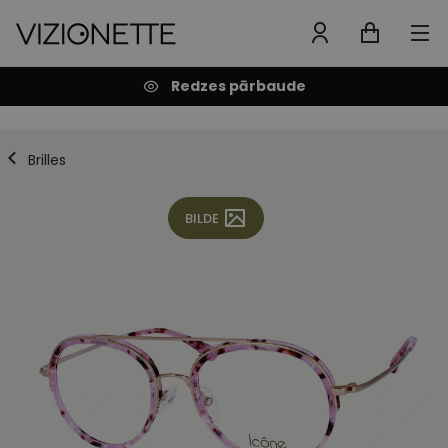
Redzes pārbaude
Brilles
BILDE