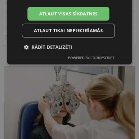
Sievietēm
ATĻAUT VISAS SĪKDATNES
53
ATĻAUT TIKAI NEPIECIEŠAMĀS
19
RĀDĪT DETALIZĒTI
POWERED BY COOKIESCRIPT
Nepieciešamās
Statistikas
sīkdatnes
sīkdatnes
Mārketinga
Funkcionālās
sīkdatnes
sīkdatnes
Nepieciešamās sīkdatnes
Statistikas sīkdatnes