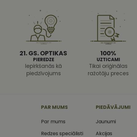
CookieScriptConse
21. GS. OPTIKAS
100%
Nodr
Nosaukums
PIEREDZE
UZTICAMI
Jom
Iepirkšanās kā
Tikai oriģinālas
Nosaukums
MR
Micr
piedzīvojums
ražotāju preces
Cor
.c.cl
_ga
_gcl_au
Goog
.vizi
MUID
Micr
PAR MUMS
PIEDĀVĀJUMI
Cor
_clsk
.bin
Par mums
Jaunumi
SM
.c.cl
__kla_id
Redzes speciālisti
Akcijas