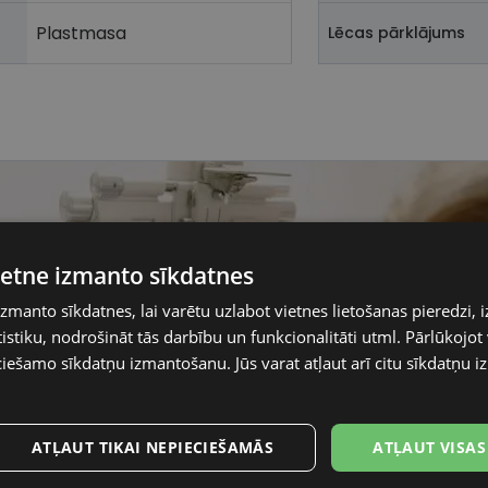
Plastmasa
Lēcas pārklājums
vietne izmanto sīkdatnes
izmanto sīkdatnes, lai varētu uzlabot vietnes lietošanas pieredzi, i
stiku, nodrošināt tās darbību un funkcionalitāti utml. Pārlūkojot v
ciešamo sīkdatņu izmantošanu. Jūs varat atļaut arī citu sīkdatņu
ATĻAUT TIKAI NEPIECIEŠAMĀS
ATĻAUT VISAS