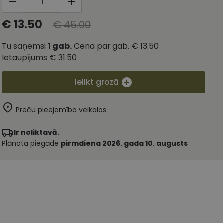
€ 13.50
€ 45.00
Tu saņemsi
1
gab.
Cena par gab.
€ 13.50
Ietaupījums
€ 31.50
Ielikt grozā
Preču pieejamība veikalos
Ir noliktavā.
Plānotā piegāde
pirmdiena 2026. gada 10. augusts