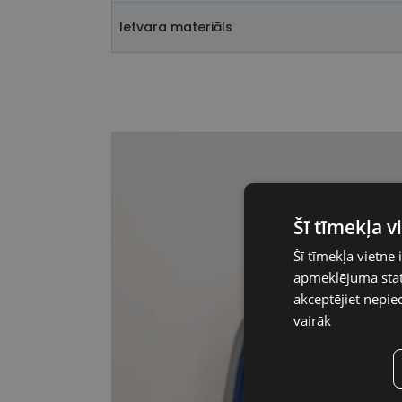
Ietvara materiāls
Šī tīmekļa 
Šī tīmekļa vietne 
apmeklējuma stati
akceptējiet nepie
vairāk