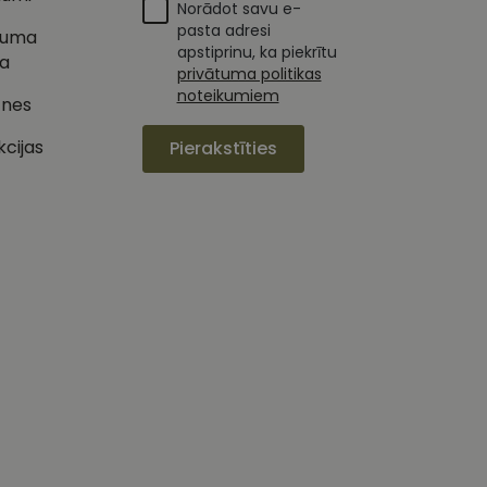
Norādot savu e-
s vietnes pareizu
esijas stāvokli.
pasta adresi
tuma
apstiprinu, ka piekrītu
ka
privātuma politikas
izmanto vietni, un
jiedarbību un
s pirms minētās
pieredzi un tīmekļa
noteikumiem
tnes
 piemēram, reāllaika
kcijas
Pierakstīties
u par to, kā
lietotājs varētu būt
oteiktu, vai vietnes
ojam, lai novērtētu
etotāja
m. Tiek uzskatīts, ka
ļaujot lietotājiem