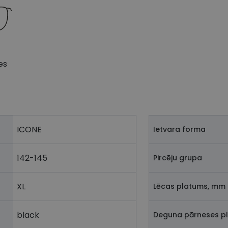
es
ICONE
Ietvara forma
142-145
Pircēju grupa
XL
Lēcas platums, mm
black
Deguna pārneses p