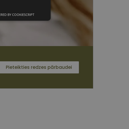
RED BY COOKIESCRIPT
unkcionālās
sīkdatnes
 sīkdatnes
Pieteikties redzes pārbaudei
vātās iespējas. Šīs
z šīm sīkdatnēm
rasītos
ne ilgāk kā divus
s platformu Python.
et noteikta veida