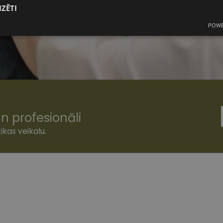
IZĒTI
POWE
mās
Statistikas sīkdatnes
Mārketinga
F
sīkdatnes
šamās sīkdatnes
Statistikas sīkdatnes
Mārketinga sīkdatnes
Funkcionālās
n profesionāli
ešamas, lai Jūs varētu apmeklēt un pārlūkot tīmekļa vietnes saturu un izmantot tās piedā
ikas veikalu.
Jūsu iekārtu, bet neizpauž Jūsu identitāti, kā arī tās nevāc un neapkopo informāciju. Be
s pilnvērtīgi darboties, piemēram, sniegt nepieciešamo informāciju vai nodrošināt piep
atnes tiek glabātas Jūsu iekārtā līdz brīdim, kad sīkdatne izpildījusi savu funkciju, bet 
epieciešamās sīkdatnes izvietojas automātiski.
Nodrošinātājs
/
Derīguma
Apraksts
Joma
termiņš
www.vizionette.lv
1 gads
www.vizionette.lv
11 mēneši
Šis sīkfails ir saistīts ar Django tīmekļa izstrāde
4 nedēļas
Tas ir paredzēts, lai palīdzētu aizsargāt vietni pr