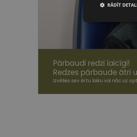
RĀDĪT DETAL
Nepiecieša
sīkdatnes
Pārbaudi redzi laicīgi!
Nepiecie
Redzes pārbaude ātri u
Šīs sīkdatnes nepieci
Izvēlies sev ērtu laiku vai nāc uz opt
sīkdatnes identificē 
tīmekļa vietne nevarē
pakalpojumus. Šīs sīkd
gadus. Šīs noteikti n
Nosaukums
shipping_country
csrftoken