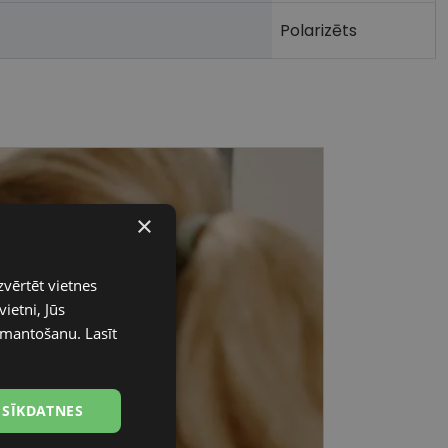
Polarizēts
×
zvērtēt vietnes
ietni, Jūs
 izmantošanu.
Lasīt
 SĪKDATNES