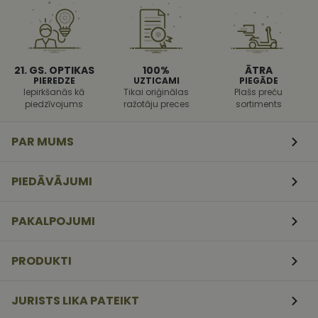
aizsargāt vie
pret noteikt
veida
programmat
uzbrukumi
tīmekļa
veidlapām.
21. GS. OPTIKAS
100%
ĀTRA
PIEREDZE
UZTICAMI
PIEGĀDE
CookieScriptConsent
11
Šo sīkfailu
CookieScript
Iepirkšanās kā
Tikai oriģinālas
Plašs preču
mēneši
izmanto Coo
www.vizionette.lv
piedzīvojums
ražotāju preces
sortiments
3
Script.com
nedēļas
serviss, lai
atcerētos
apmeklētāj
PAR MUMS
sīkfailu
piekrišanas
preferences.
ir nepiecieš
PIEDĀVĀJUMI
lai Cookie-
Script.com
sīkfailu
reklāmkaro
PAKALPOJUMI
darbotos
pareizi.
PRODUKTI
JURISTS LIKA PATEIKT