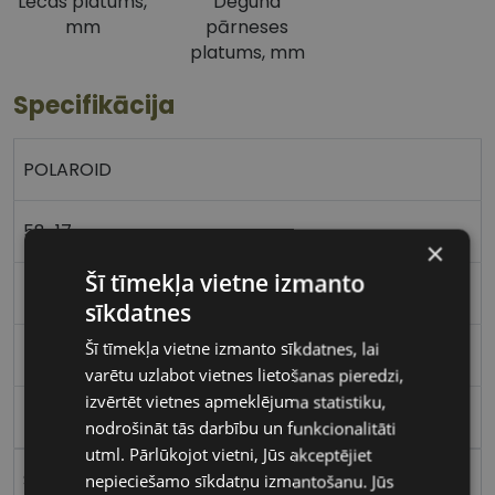
Lēcas platums,
Deguna
mm
pārneses
platums, mm
Specifikācija
POLAROID
58-17
×
Šī tīmekļa vietne izmanto
L
sīkdatnes
Šī tīmekļa vietne izmanto sīkdatnes, lai
havana
varētu uzlabot vietnes lietošanas pieredzi,
izvērtēt vietnes apmeklējuma statistiku,
Plastmasa
nodrošināt tās darbību un funkcionalitāti
utml. Pārlūkojot vietni, Jūs akceptējiet
Stūrains
nepieciešamo sīkdatņu izmantošanu. Jūs