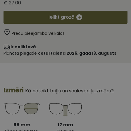
€ 27.00
Ielikt grozā
Preču pieejamība veikalos
Ir noliktavā.
Plānotā piegāde
ceturtdiena 2026. gada 13. augusts
Izmēri
Kā noteikt briļļu un saulesbriļļu izmēru?
58 mm
17 mm