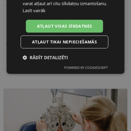
varat atļaut arī citu sīkdatņu izmantošanu.
Lasīt vairāk
Vīriešiem
ATĻAUT VISAS SĪKDATNES
58
ATĻAUT TIKAI NEPIECIEŠAMĀS
17
RĀDĪT DETALIZĒTI
Polarizēts
POWERED BY COOKIESCRIPT
Nepieciešamās
Statistikas
sīkdatnes
sīkdatnes
Mārketinga
Funkcionālās
sīkdatnes
sīkdatnes