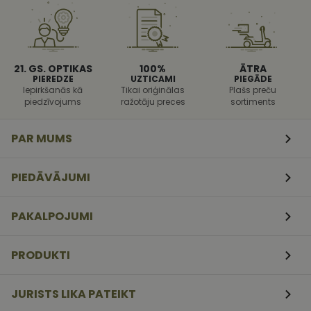
aizsargāt vie
pret noteikt
veida
programmat
uzbrukumi
tīmekļa
veidlapām.
21. GS. OPTIKAS
100%
ĀTRA
PIEREDZE
UZTICAMI
PIEGĀDE
CookieScriptConsent
11
Šo sīkfailu
CookieScript
Iepirkšanās kā
Tikai oriģinālas
Plašs preču
mēneši
izmanto Coo
www.vizionette.lv
piedzīvojums
ražotāju preces
sortiments
3
Script.com
nedēļas
serviss, lai
atcerētos
apmeklētāj
PAR MUMS
sīkfailu
piekrišanas
preferences.
ir nepiecieš
PIEDĀVĀJUMI
lai Cookie-
Script.com
sīkfailu
reklāmkaro
PAKALPOJUMI
darbotos
pareizi.
PRODUKTI
JURISTS LIKA PATEIKT