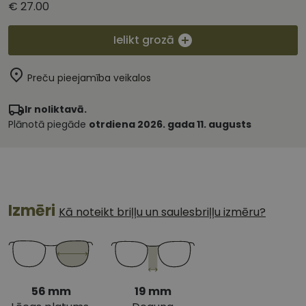
€ 27.00
Ielikt grozā
Preču pieejamība veikalos
Ir noliktavā.
Plānotā piegāde
otrdiena 2026. gada 11. augusts
Izmēri
Kā noteikt briļļu un saulesbriļļu izmēru?
56 mm
19 mm