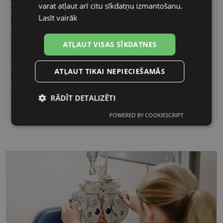
varat atļaut arī citu sīkdatņu izmantošanu.
Lasīt vairāk
Sievietēm
ATĻAUT VISAS SĪKDATNES
56
ATĻAUT TIKAI NEPIECIEŠAMĀS
19
RĀDĪT DETALIZĒTI
Polarizēts
POWERED BY COOKIESCRIPT
Nepieciešamās
Statistikas
sīkdatnes
sīkdatnes
Mārketinga
Funkcionālās
sīkdatnes
sīkdatnes