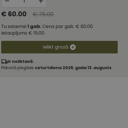
€ 60.00
€ 75.00
Tu saņemsi
1
gab.
Cena par gab.
€ 60.00
Ietaupījums
€ 15.00
Ielikt grozā
Ir noliktavā.
Plānotā piegāde
ceturtdiena 2026. gada 13. augusts