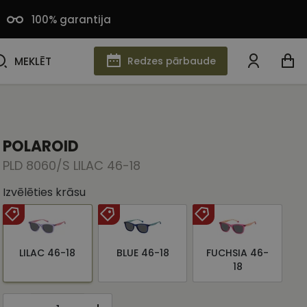
100% garantija
MEKLĒT
MEKLĒT
Redzes pārbaude
POLAROID
PLD 8060/S LILAC 46-18
Izvēlēties krāsu
LILAC 46-18
BLUE 46-18
FUCHSIA 46-
18