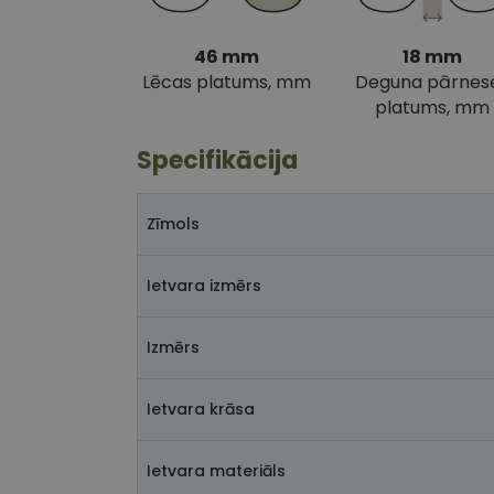
46 mm
18 mm
Lēcas platums, mm
Deguna pārnes
platums, mm
Specifikācija
Zīmols
Ietvara izmērs
Izmērs
Ietvara krāsa
Ietvara materiāls