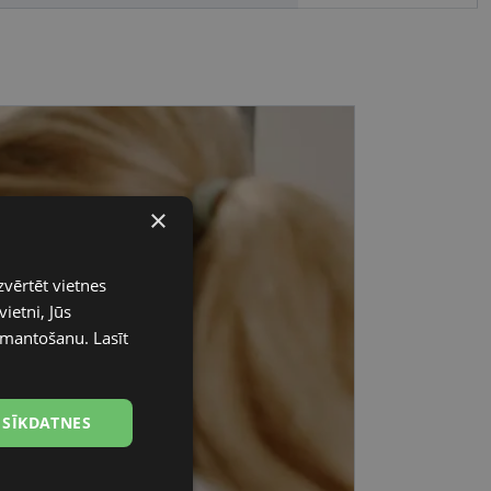
×
zvērtēt vietnes
ietni, Jūs
 izmantošanu.
Lasīt
 SĪKDATNES