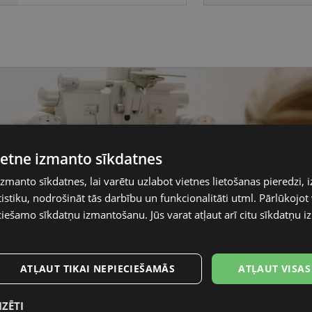
vietne izmanto sīkdatnes
izmanto sīkdatnes, lai varētu uzlabot vietnes lietošanas pieredzi, i
stiku, nodrošināt tās darbību un funkcionalitāti utml. Pārlūkojot v
ciešamo sīkdatņu izmantošanu. Jūs varat atļaut arī citu sīkdatņu
ATĻAUT TIKAI NEPIECIEŠAMĀS
ATĻAUT VISAS
IZĒTI