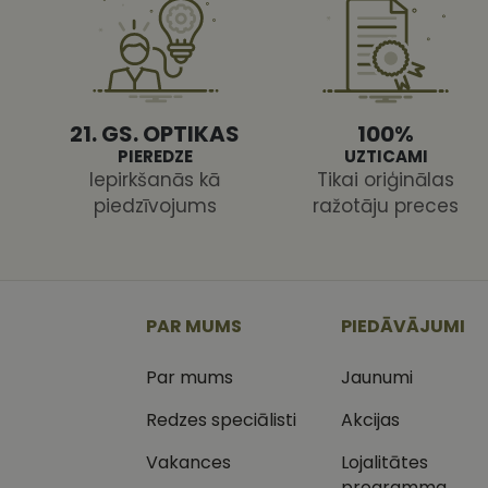
CookieScriptConse
21. GS. OPTIKAS
100%
PIEREDZE
UZTICAMI
Nodr
Iepirkšanās kā
Tikai oriģinālas
Nosaukums
Jom
piedzīvojums
ražotāju preces
Nosaukums
MR
Micr
Cor
.c.cl
_ga
_gcl_au
Goog
.vizi
PAR MUMS
PIEDĀVĀJUMI
MUID
Micr
Cor
Par mums
Jaunumi
_clsk
.bin
Redzes speciālisti
Akcijas
SM
.c.cl
__kla_id
Vakances
Lojalitātes
SRM_B
Micr
programma