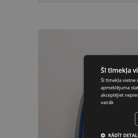
Šī tīmekļa 
Šī tīmekļa vietne 
apmeklējuma stati
akceptējiet nepie
vairāk
RĀDĪT DETAL