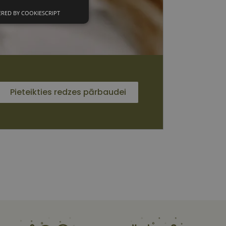
RED BY COOKIESCRIPT
unkcionālās
sīkdatnes
Pieteikties redzes pārbaudei
 sīkdatnes
vātās iespējas. Šīs
z šīm sīkdatnēm
rasītos
ne ilgāk kā divus
s platformu Python.
et noteikta veida
ām.