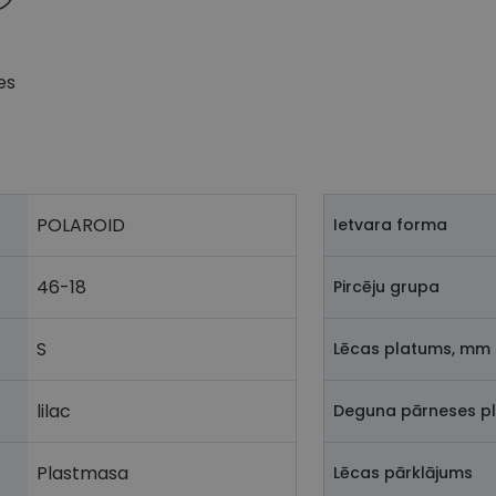
es
POLAROID
Ietvara forma
46-18
Pircēju grupa
S
Lēcas platums, mm
lilac
Deguna pārneses p
Plastmasa
Lēcas pārklājums