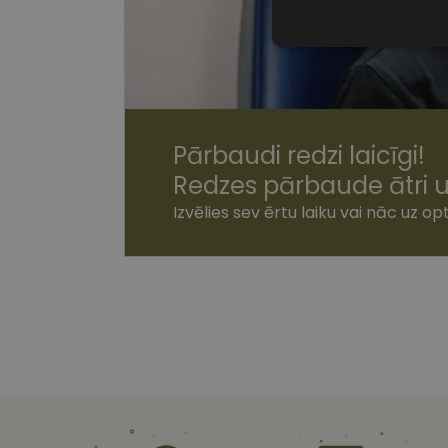
Nepiecieša
sīkdatnes
Pārbaudi redzi laicīgi!
Redzes pārbaude ātri u
Nepiecie
Izvēlies sev ērtu laiku vai nāc uz opt
Šīs sīkdatnes nepieci
sīkdatnes identificē 
tīmekļa vietne nevarē
pakalpojumus. Šīs sīkd
gadus. Šīs noteikti n
Nosaukums
shipping_country
csrftoken