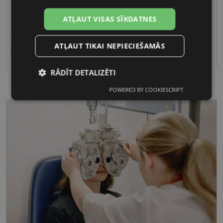
ATĻAUT VISAS SĪKDATNES
53
ATĻAUT TIKAI NEPIECIEŠAMĀS
21
RĀDĪT DETALIZĒTI
POWERED BY COOKIESCRIPT
Nepieciešamās
Statistikas
sīkdatnes
sīkdatnes
Mārketinga
Funkcionālās
sīkdatnes
sīkdatnes
Nepieciešamās sīkdatnes
Statistikas sīkdatnes