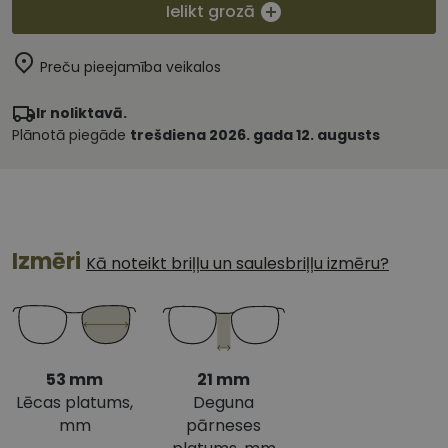
Ielikt grozā
Preču pieejamība veikalos
Ir noliktavā.
Plānotā piegāde
trešdiena 2026. gada 12. augusts
Izmēri
Kā noteikt briļļu un saulesbriļļu izmēru?
53 mm
21 mm
Lēcas platums,
Deguna
mm
pārneses