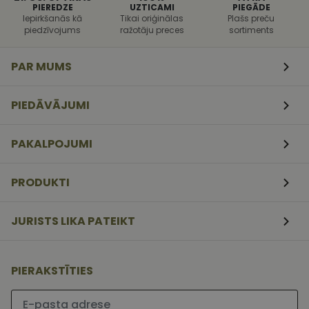
PIEREDZE
UZTICAMI
PIEGĀDE
uzbrukumi
tīmekļa
Iepirkšanās kā
Tikai oriģinālas
Plašs preču
veidlapām.
piedzīvojums
ražotāju preces
sortiments
CookieScriptConsent
11
Šo sīkfailu
CookieScript
mēneši
izmanto Coo
www.vizionette.lv
PAR MUMS
3
Script.com
nedēļas
serviss, lai
atcerētos
apmeklētāj
PIEDĀVĀJUMI
sīkfailu
piekrišanas
preferences.
ir nepiecieš
PAKALPOJUMI
lai Cookie-
Script.com
sīkfailu
reklāmkaro
PRODUKTI
darbotos
pareizi.
JURISTS LIKA PATEIKT
PIERAKSTĪTIES
Lūdzu ievadiet e-pasta adresi