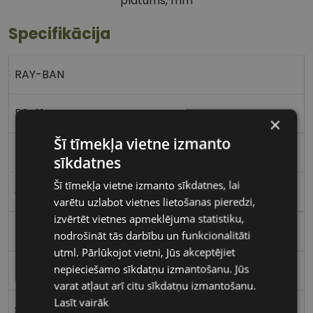
platums, mm
Specifikācija
RAY-BAN
53-21
×
Šī tīmekļa vietne izmanto
L
sīkdatnes
Šī tīmekļa vietne izmanto sīkdatnes, lai
gold
varētu uzlabot vietnes lietošanas pieredzi,
izvērtēt vietnes apmeklējuma statistiku,
Metāls
nodrošināt tās darbību un funkcionalitāti
utml. Pārlūkojot vietni, Jūs akceptējiet
nepieciešamo sīkdatņu izmantošanu. Jūs
Apaļas / Ovālas
varat atļaut arī citu sīkdatņu izmantošanu.
Lasīt vairāk
Sievietēm