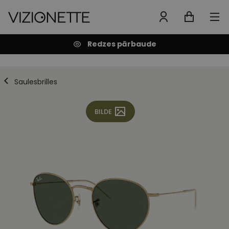
Redzes pārbaude
Saulesbrilles
BILDE