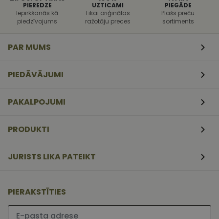
PIEREDZE
UZTICAMI
PIEGĀDE
uzbrukumi
tīmekļa
Iepirkšanās kā
Tikai oriģinālas
Plašs preču
veidlapām.
piedzīvojums
ražotāju preces
sortiments
CookieScriptConsent
11
Šo sīkfailu
CookieScript
mēneši
izmanto Coo
www.vizionette.lv
PAR MUMS
3
Script.com
nedēļas
serviss, lai
atcerētos
apmeklētāj
PIEDĀVĀJUMI
sīkfailu
piekrišanas
preferences.
ir nepiecieš
PAKALPOJUMI
lai Cookie-
Script.com
sīkfailu
reklāmkaro
PRODUKTI
darbotos
pareizi.
JURISTS LIKA PATEIKT
PIERAKSTĪTIES
Lūdzu ievadiet e-pasta adresi