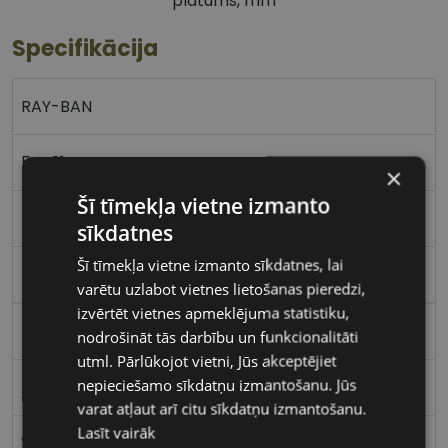
platums, mm
Specifikācija
RAY-BAN
54-21
×
Šī tīmekļa vietne izmanto
L
sīkdatnes
Šī tīmekļa vietne izmanto sīkdatnes, lai
bk/gd
varētu uzlabot vietnes lietošanas pieredzi,
izvērtēt vietnes apmeklējuma statistiku,
Plastmasa
nodrošināt tās darbību un funkcionalitāti
utml. Pārlūkojot vietni, Jūs akceptējiet
nepieciešamo sīkdatņu izmantošanu. Jūs
Apaļas / Ovālas
varat atļaut arī citu sīkdatņu izmantošanu.
Lasīt vairāk
Vīriešiem