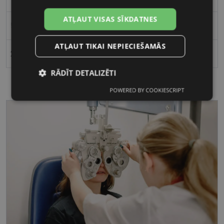
ATĻAUT VISAS SĪKDATNES
54
ATĻAUT TIKAI NEPIECIEŠAMĀS
21
RĀDĪT DETALIZĒTI
POWERED BY COOKIESCRIPT
Nepieciešamās
Statistikas
sīkdatnes
sīkdatnes
Mārketinga
Funkcionālās
sīkdatnes
sīkdatnes
Nepieciešamās sīkdatnes
Statistikas sīkdatnes