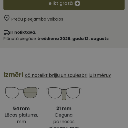
Ielikt grozā
Preču pieejamība veikalos
Ir noliktavā.
Plānotā piegāde
trešdiena 2026. gada 12. augusts
Izmēri
Kā noteikt briļļu un saulesbriļļu izmēru?
54 mm
21 mm
Lēcas platums,
Deguna
mm
pārneses