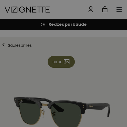
Redzes pārbaude
Saulesbrilles
BILDE