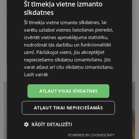
56
Šī tīmekļa vietne izmanto
sīkdatnes
violet/red
Šī tīmekļa vietne izmanto sīkdatnes, lai
varētu uzlabot vietnes lietošanas pieredzi,
Plastmasa
izvērtēt vietnes apmeklējuma statistiku,
nodrošināt tās darbību un funkcionalitāti
utml. Pārlūkojot vietni, Jūs akceptējiet
Sievietēm
nepieciešamo sīkdatņu izmantošanu. Jūs
varat atļaut arī citu sīkdatņu izmantošanu.
Lasīt vairāk
ATĻAUT VISAS SĪKDATNES
ATĻAUT TIKAI NEPIECIEŠAMĀS
RĀDĪT DETALIZĒTI
POWERED BY COOKIESCRIPT
Nepieciešamās
Statistikas