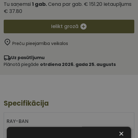
Tu saņemsi
1
gab.
Cena par gab.
€ 151.20
Ietaupījums
€ 37.80
Ielikt grozā
Preču pieejamība veikalos
Uz pasūtījumu
Plānotā piegāde
otrdiena 2026. gada 25. augusts
Specifikācija
RAY-BAN
×