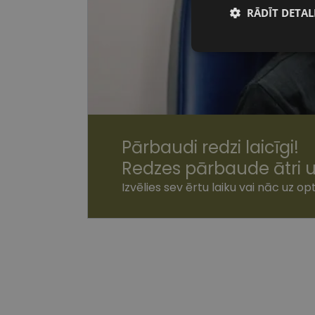
RĀDĪT DETAL
Nepiecieša
sīkdatnes
Pārbaudi redzi laicīgi!
Nepiecie
Redzes pārbaude ātri u
Šīs sīkdatnes nepieci
Izvēlies sev ērtu laiku vai nāc uz opt
sīkdatnes identificē 
tīmekļa vietne nevarē
pakalpojumus. Šīs sīkd
gadus. Šīs noteikti n
Nosaukums
shipping_country
csrftoken