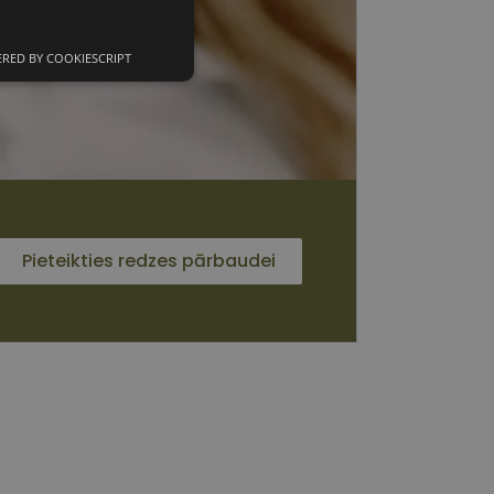
RED BY COOKIESCRIPT
unkcionālās
sīkdatnes
 sīkdatnes
Pieteikties redzes pārbaudei
vātās iespējas. Šīs
z šīm sīkdatnēm
rasītos
ne ilgāk kā divus
s platformu Python.
et noteikta veida