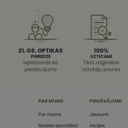
CookieScriptConse
21. GS. OPTIKAS
100%
Nodr
Nosaukums
PIEREDZE
UZTICAMI
Jom
Iepirkšanās kā
Tikai oriģinālas
Nosaukums
MR
Micr
piedzīvojums
ražotāju preces
Cor
.c.cl
_ga
_gcl_au
Goog
.vizi
MUID
Micr
PAR MUMS
PIEDĀVĀJUMI
Cor
_clsk
.bin
Par mums
Jaunumi
SM
.c.cl
__kla_id
Redzes speciālisti
Akcijas