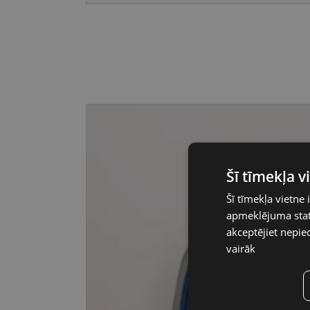
Šī tīmekļa 
Šī tīmekļa vietne 
apmeklējuma stati
akceptējiet nepie
vairāk