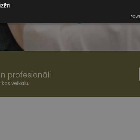
IZĒTI
POWE
mās
Statistikas sīkdatnes
Mārketinga
F
sīkdatnes
šamās sīkdatnes
Statistikas sīkdatnes
Mārketinga sīkdatnes
Funkcionālās
n profesionāli
ešamas, lai Jūs varētu apmeklēt un pārlūkot tīmekļa vietnes saturu un izmantot tās piedā
ikas veikalu.
Jūsu iekārtu, bet neizpauž Jūsu identitāti, kā arī tās nevāc un neapkopo informāciju. Be
s pilnvērtīgi darboties, piemēram, sniegt nepieciešamo informāciju vai nodrošināt piep
atnes tiek glabātas Jūsu iekārtā līdz brīdim, kad sīkdatne izpildījusi savu funkciju, bet 
epieciešamās sīkdatnes izvietojas automātiski.
Nodrošinātājs
/
Derīguma
Apraksts
Joma
termiņš
www.vizionette.lv
1 gads
www.vizionette.lv
11 mēneši
Šis sīkfails ir saistīts ar Django tīmekļa izstrāde
4 nedēļas
Tas ir paredzēts, lai palīdzētu aizsargāt vietni pr