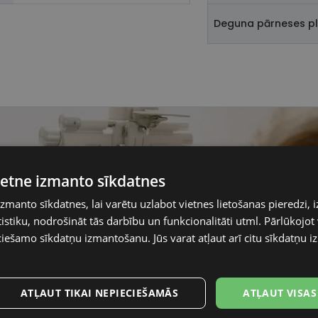
Deguna pārneses p
vietne izmanto sīkdatnes
izmanto sīkdatnes, lai varētu uzlabot vietnes lietošanas pieredzi, i
stiku, nodrošināt tās darbību un funkcionalitāti utml. Pārlūkojot v
ciešamo sīkdatņu izmantošanu. Jūs varat atļaut arī citu sīkdatņu
ATĻAUT TIKAI NEPIECIEŠAMĀS
ATĻAUT VISAS