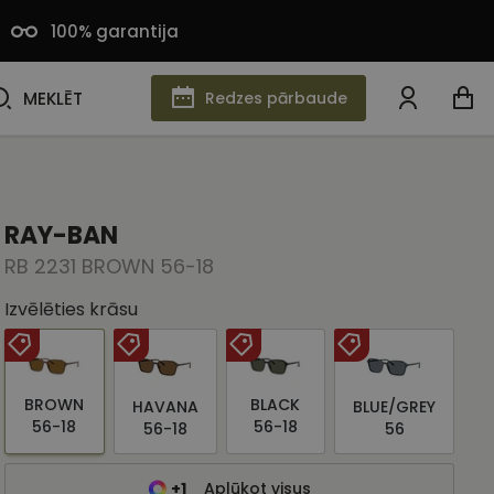
100% garantija
MEKLĒT
MEKLĒT
Redzes pārbaude
RAY-BAN
RB 2231 BROWN 56-18
Izvēlēties krāsu
BROWN
BLACK
HAVANA
BLUE/GREY
56-18
56-18
56-18
56
+1
Aplūkot visus