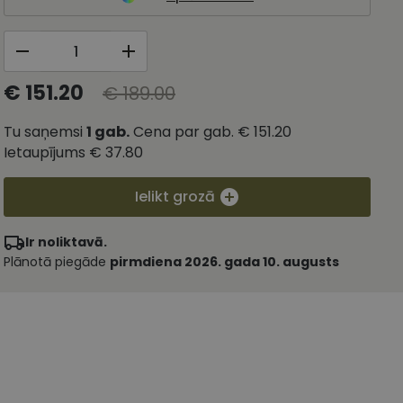
€ 151.20
€ 189.00
Tu saņemsi
1
gab.
Cena par gab.
€ 151.20
Ietaupījums
€ 37.80
Ielikt grozā
Ir noliktavā.
Plānotā piegāde
pirmdiena 2026. gada 10. augusts