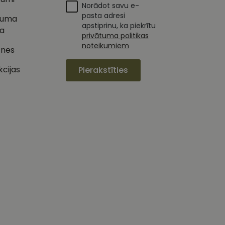
Norādot savu e-
s vietnes pareizu
esijas stāvokli.
pasta adresi
tuma
apstiprinu, ka piekrītu
ka
privātuma politikas
izmanto vietni, un
jiedarbību un
s pirms minētās
pieredzi un tīmekļa
noteikumiem
tnes
 piemēram, reāllaika
kcijas
Pierakstīties
u par to, kā
lietotājs varētu būt
oteiktu, vai vietnes
ojam, lai novērtētu
etotāja
m. Tiek uzskatīts, ka
ļaujot lietotājiem