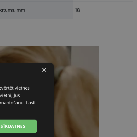
18
latums, mm
×
zvērtēt vietnes
ietni, Jūs
 izmantošanu.
Lasīt
 SĪKDATNES