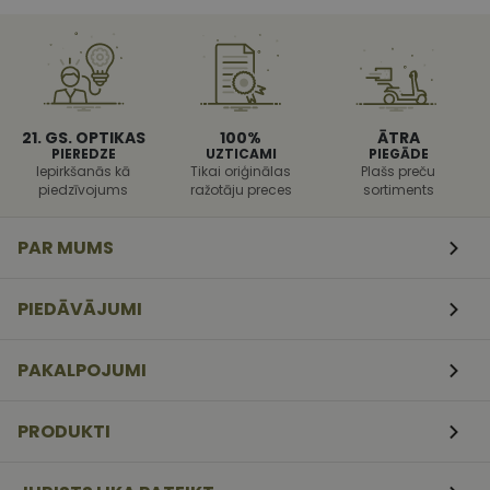
palīdzētu
aizsargāt vie
pret noteikt
veida
programmat
uzbrukumi
tīmekļa
veidlapām.
21. GS. OPTIKAS
100%
ĀTRA
CookieScriptConsent
11
Šo sīkfailu
CookieScript
PIEREDZE
UZTICAMI
PIEGĀDE
mēneši
izmanto Coo
www.vizionette.lv
Iepirkšanās kā
Tikai oriģinālas
Plašs preču
3
Script.com
piedzīvojums
ražotāju preces
sortiments
nedēļas
serviss, lai
atcerētos
apmeklētāj
sīkfailu
PAR MUMS
piekrišanas
preferences.
ir nepiecieš
lai Cookie-
PIEDĀVĀJUMI
Script.com
sīkfailu
reklāmkaro
darbotos
PAKALPOJUMI
pareizi.
PRODUKTI