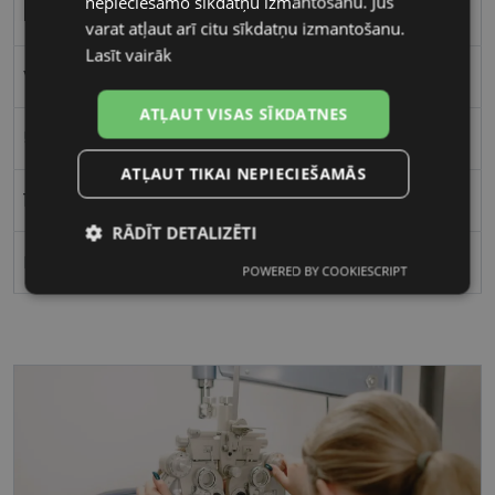
nepieciešamo sīkdatņu izmantošanu. Jūs
Kvadrātveida
varat atļaut arī citu sīkdatņu izmantošanu.
Lasīt vairāk
Vīriešiem
ATĻAUT VISAS SĪKDATNES
56
ATĻAUT TIKAI NEPIECIEŠAMĀS
18
RĀDĪT DETALIZĒTI
Polarizēts
POWERED BY COOKIESCRIPT
Nepieciešamās
Statistikas
sīkdatnes
sīkdatnes
Mārketinga
Funkcionālās
sīkdatnes
sīkdatnes