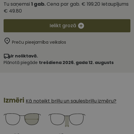
Tu saņemsi
1
gab.
Cena par gab.
€ 199.20
Ietaupījums
€ 49.80
Ielikt grozā
Preču pieejamība veikalos
Ir noliktavā.
Plānotā piegāde
trešdiena 2026. gada 12. augusts
Izmēri
Kā noteikt briļļu un saulesbriļļu izmēru?