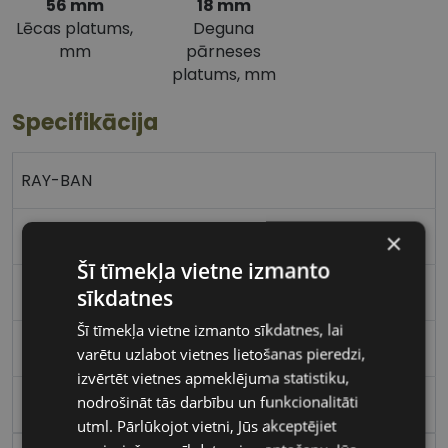
56 mm
18 mm
Lēcas platums,
Deguna
mm
pārneses
platums, mm
Specifikācija
RAY-BAN
56-18
×
Šī tīmekļa vietne izmanto
L
sīkdatnes
Šī tīmekļa vietne izmanto sīkdatnes, lai
havana
varētu uzlabot vietnes lietošanas pieredzi,
izvērtēt vietnes apmeklējuma statistiku,
nodrošināt tās darbību un funkcionalitāti
Plastmasa
utml. Pārlūkojot vietni, Jūs akceptējiet