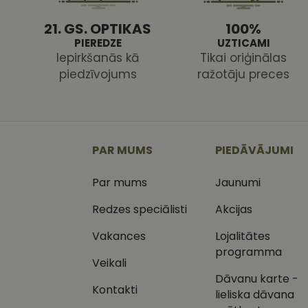
21. GS. OPTIKAS
100%
PIEREDZE
UZTICAMI
Iepirkšanās kā
Tikai oriģinālas
piedzīvojums
ražotāju preces
Nodr
Nosaukums
Jom
Nosaukums
MR
Micr
Cor
.c.cl
_ga
PAR MUMS
PIEDĀVĀJUMI
_gcl_au
Goog
.vizi
Par mums
Jaunumi
MUID
Micr
Cor
Redzes speciālisti
Akcijas
_clsk
.bin
Vakances
Lojalitātes
SM
.c.cl
programma
__kla_id
Veikali
SRM_B
Micr
Dāvanu karte -
_ga_C03QQNST0X
Cor
Kontakti
.c.b
lieliska dāvana