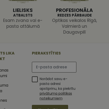
LIELISKS
PROFESIONĀLA
ATBALSTS
REDZES PĀRBAUDE
Esam zvana vai e-
Optikas veikalos Rīgā,
pasta attālumā
Valmierā un
Daugavpilī
ojam, lai novērtētu
 Analytics - tas ir
ojuma
TS LIKA
PIERAKSTĪTIES
u par to, kā
tu unikālos
lietotājs varētu būt
 ģenerētu skaitli.
IKT
mantots, lai
Lūdzu ievadiet e-pasta adresi
ietņu analīzes
etotāja
šanas
m. Tiek uzskatīts, ka
ļaujot lietotājiem
s programmatūru. To
kumi
iju un apvienotu
Norādot savu e-
s nolūkos.
pasta adresi
tuma
ojam, lai novērtētu
apstiprinu, ka piekrītu
tojot Klaviyo e-
ka
privātuma politikas
s vietnes pareizu
noteikumiem
esijas stāvokli.
tnes