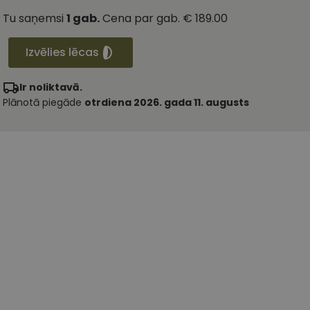
Tu saņemsi
1
gab.
Cena par gab.
€ 189.00
Izvēlies lēcas
Ir noliktavā.
Plānotā piegāde
otrdiena 2026. gada 11. augusts