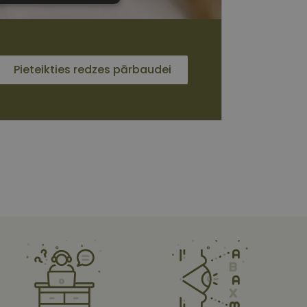
sīkdatnes
Pieteikties redzes pārbaudei
 sīkdatnes
vātās iespējas. Šīs
z šīm sīkdatnēm
rasītos
ne ilgāk kā divus
s platformu Python.
et noteikta veida
ām.
i atcerētos
 ir nepieciešams, lai
s pareizi.