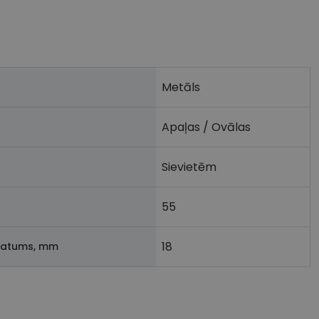
Metāls
Apaļas / Ovālas
Sievietēm
55
18
latums, mm