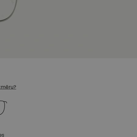
 izmēru?
es