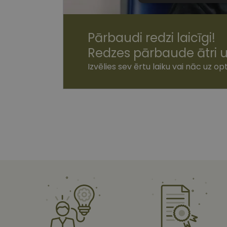
sīkdatnes
Pārbaudi redzi laicīgi!
Redzes pārbaude ātri u
Izvēlies sev ērtu laiku vai nāc uz opt
Nepiecie
Šīs sīkdatnes nepieci
sīkdatnes identificē 
tīmekļa vietne nevarē
pakalpojumus. Šīs sīkd
gadus. Šīs noteikti n
Nosaukums
shipping_country
csrftoken
CookieScriptConse