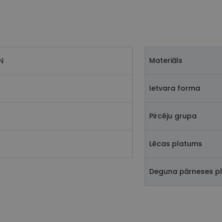
N
Materiāls
Ietvara forma
Pircēju grupa
Lēcas platums
Deguna pārneses p