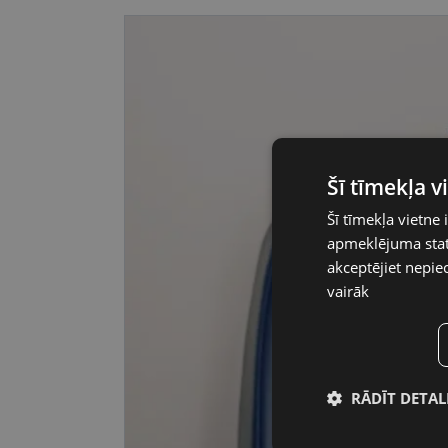
Šī tīmekļa 
Šī tīmekļa vietne 
apmeklējuma stati
akceptējiet nepie
vairāk
RĀDĪT DETAL
Nepiecieša