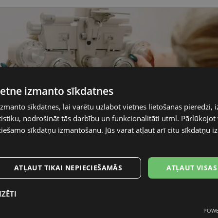
vietne izmanto sīkdatnes
izmanto sīkdatnes, lai varētu uzlabot vietnes lietošanas pieredzi, i
stiku, nodrošināt tās darbību un funkcionalitāti utml. Pārlūkojot v
ciešamo sīkdatņu izmantošanu. Jūs varat atļaut arī citu sīkdatņu
ATĻAUT TIKAI NEPIECIEŠAMĀS
ATĻAUT VISAS
IZĒTI
POWE
mās
Statistikas sīkdatnes
Mārketinga
F