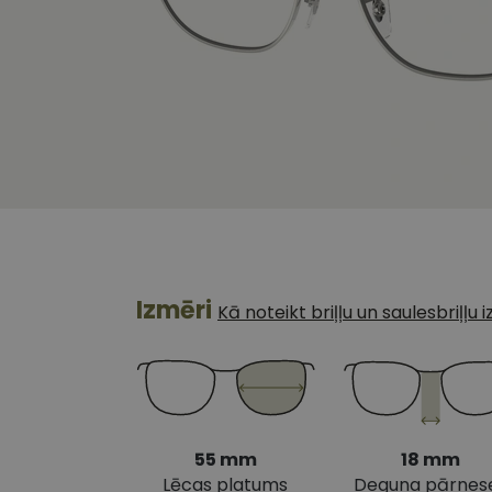
Izmēri
Kā noteikt briļļu un saulesbriļļu
55 mm
18 mm
Lēcas platums
Deguna pārnes