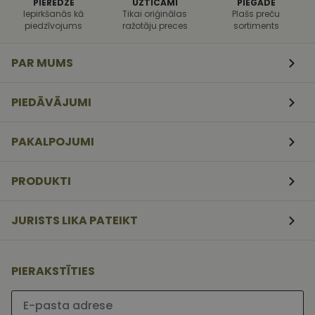
PIEREDZE
UZTICAMI
PIEGĀDE
uzbrukumi
Iepirkšanās kā
Tikai oriģinālas
Plašs preču
tīmekļa
veidlapām.
piedzīvojums
ražotāju preces
sortiments
CookieScriptConsent
11
Šo sīkfailu
CookieScript
mēneši
izmanto Coo
www.vizionette.lv
PAR MUMS
3
Script.com
nedēļas
serviss, lai
atcerētos
apmeklētāj
PIEDĀVĀJUMI
sīkfailu
piekrišanas
preferences.
ir nepiecieš
PAKALPOJUMI
lai Cookie-
Script.com
sīkfailu
reklāmkaro
PRODUKTI
darbotos
pareizi.
JURISTS LIKA PATEIKT
PIERAKSTĪTIES
Lūdzu ievadiet e-pasta adresi