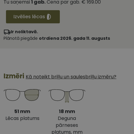
Tu saņemsi
1
gab.
Cena par gab.
€ 169.00
Izvēlies lēcas
Ir noliktavā.
Plānotā piegāde
otrdiena 2026. gada 11. augusts
Izmēri
Kā noteikt briļļu un saulesbriļļu izmēru?
51 mm
18 mm
Lēcas platums
Deguna
pārneses
platums, mm