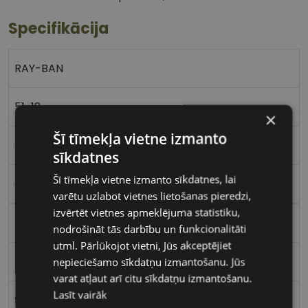
Specifikācija
RAY-BAN
51-18
×
Šī tīmekļa vietne izmanto
S
sīkdatnes
Šī tīmekļa vietne izmanto sīkdatnes, lai
gun
varētu uzlabot vietnes lietošanas pieredzi,
izvērtēt vietnes apmeklējuma statistiku,
Metāls
nodrošināt tās darbību un funkcionalitāti
utml. Pārlūkojot vietni, Jūs akceptējiet
Apaļas / Ovālas
nepieciešamo sīkdatņu izmantošanu. Jūs
varat atļaut arī citu sīkdatņu izmantošanu.
Lasīt vairāk
Sievietēm