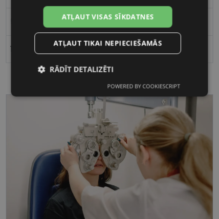
ATĻAUT VISAS SĪKDATNES
51
ATĻAUT TIKAI NEPIECIEŠAMĀS
18
RĀDĪT DETALIZĒTI
POWERED BY COOKIESCRIPT
Nepieciešamās
Statistikas
sīkdatnes
sīkdatnes
Mārketinga
Funkcionālās
sīkdatnes
sīkdatnes
Nepieciešamās sīkdatnes
Statistikas sīkdatnes