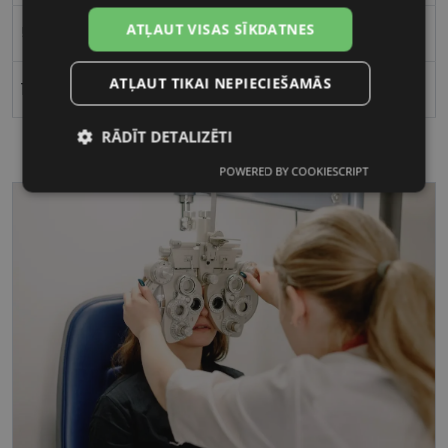
ATĻAUT VISAS SĪKDATNES
58
ATĻAUT TIKAI NEPIECIEŠAMĀS
18
RĀDĪT DETALIZĒTI
POWERED BY COOKIESCRIPT
Nepieciešamās
Statistikas
sīkdatnes
sīkdatnes
Mārketinga
Funkcionālās
sīkdatnes
sīkdatnes
Nepieciešamās sīkdatnes
Statistikas sīkdatnes