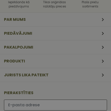
uzbrukumi
Iepirkšanās kā
Tikai oriģinālas
Plašs preču
tīmekļa
piedzīvojums
ražotāju preces
sortiments
veidlapām.
CookieScriptConsent
11
Šo sīkfailu
CookieScript
mēneši
izmanto Coo
www.vizionette.lv
PAR MUMS
3
Script.com
nedēļas
serviss, lai
atcerētos
apmeklētāj
PIEDĀVĀJUMI
sīkfailu
piekrišanas
preferences.
ir nepiecieš
PAKALPOJUMI
lai Cookie-
Script.com
sīkfailu
reklāmkaro
PRODUKTI
darbotos
pareizi.
JURISTS LIKA PATEIKT
PIERAKSTĪTIES
Lūdzu ievadiet e-pasta adresi