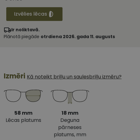
Izvēlies lēcas
Ir noliktavā.
Plānotā piegāde
otrdiena 2026. gada 11. augusts
Izmēri
Kā noteikt briļļu un saulesbriļļu izmēru?
58 mm
18 mm
Lēcas platums
Deguna
pārneses
platums, mm