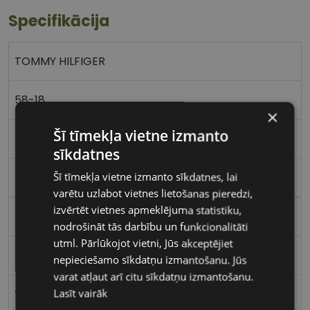
Specifikācija
TOMMY HILFIGER
58-18
×
Šī tīmekļa vietne izmanto
XL
sīkdatnes
Šī tīmekļa vietne izmanto sīkdatnes, lai
matt blue
varētu uzlabot vietnes lietošanas pieredzi,
izvērtēt vietnes apmeklējuma statistiku,
Metāls
nodrošināt tās darbību un funkcionalitāti
utml. Pārlūkojot vietni, Jūs akceptējiet
Kvadrātveida
nepieciešamo sīkdatņu izmantošanu. Jūs
varat atļaut arī citu sīkdatņu izmantošanu.
Lasīt vairāk
Vīriešiem