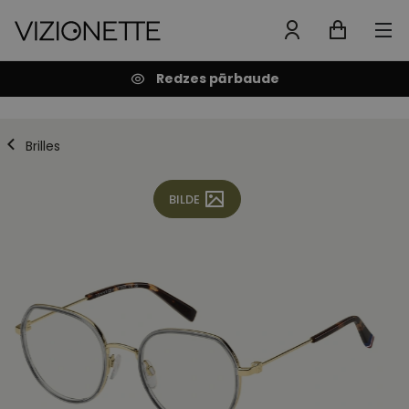
Redzes pārbaude
Brilles
BILDE