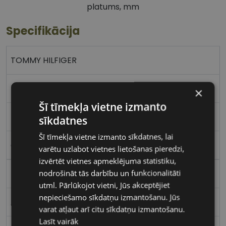
platums, mm
Specifikācija
TOMMY HILFIGER
51-20
×
Šī tīmekļa vietne izmanto
M
sīkdatnes
Šī tīmekļa vietne izmanto sīkdatnes, lai
gld/l.grey
varētu uzlabot vietnes lietošanas pieredzi,
izvērtēt vietnes apmeklējuma statistiku,
nodrošināt tās darbību un funkcionalitāti
Metāls
utml. Pārlūkojot vietni, Jūs akceptējiet
nepieciešamo sīkdatņu izmantošanu. Jūs
Apaļas / Ovālas
varat atļaut arī citu sīkdatņu izmantošanu.
Lasīt vairāk