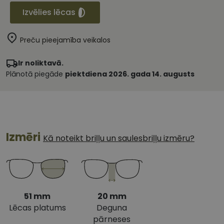
Izvēlies lēcas
Preču pieejamība veikalos
Ir noliktavā.
Plānotā piegāde
piektdiena 2026. gada 14. augusts
Izmēri
Kā noteikt briļļu un saulesbriļļu izmēru?
51 mm
20 mm
Lēcas platums
Deguna
pārneses