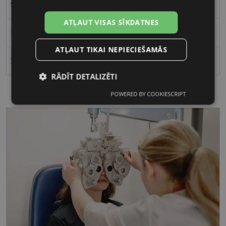
Sievietēm
ATĻAUT VISAS SĪKDATNES
51
ATĻAUT TIKAI NEPIECIEŠAMĀS
20
RĀDĪT DETALIZĒTI
POWERED BY COOKIESCRIPT
Nepieciešamās
Statistikas
sīkdatnes
sīkdatnes
Mārketinga
Funkcionālās
sīkdatnes
sīkdatnes
Nepieciešamās sīkdatnes
Statistikas sīkdatnes