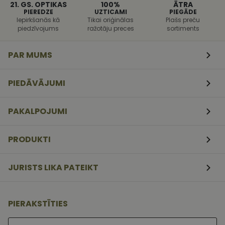
programmat
21. GS. OPTIKAS
100%
ĀTRA
uzbrukumi
PIEREDZE
UZTICAMI
PIEGĀDE
tīmekļa
Iepirkšanās kā
Tikai oriģinālas
Plašs preču
veidlapām.
piedzīvojums
ražotāju preces
sortiments
CookieScriptConsent
11
Šo sīkfailu
CookieScript
mēneši
izmanto Coo
www.vizionette.lv
3
Script.com
PAR MUMS
nedēļas
serviss, lai
atcerētos
apmeklētāj
sīkfailu
PIEDĀVĀJUMI
piekrišanas
preferences.
ir nepiecieš
lai Cookie-
PAKALPOJUMI
Script.com
sīkfailu
reklāmkaro
darbotos
PRODUKTI
pareizi.
JURISTS LIKA PATEIKT
PIERAKSTĪTIES
Lūdzu ievadiet e-pasta adresi