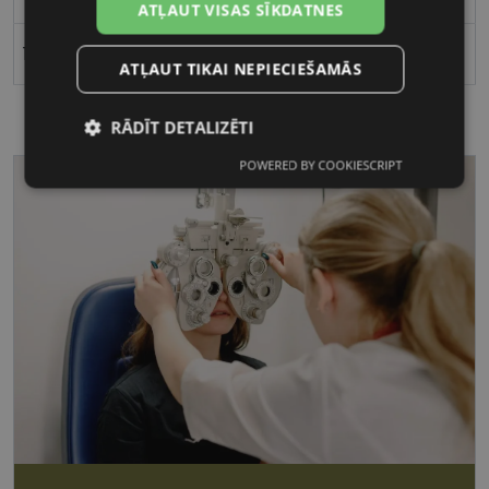
ATĻAUT VISAS SĪKDATNES
15
ATĻAUT TIKAI NEPIECIEŠAMĀS
RĀDĪT DETALIZĒTI
POWERED BY COOKIESCRIPT
Nepieciešamās
Statistikas
sīkdatnes
sīkdatnes
Mārketinga
Funkcionālās
sīkdatnes
sīkdatnes
Nepieciešamās sīkdatnes
Statistikas sīkdatnes
Mārketinga sīkdatnes
Funkcionālās sīkdatnes