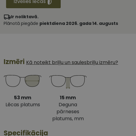
Izvēlies lēcas
Ir noliktavā.
Plānotā piegāde
piektdiena 2026. gada 14. augusts
Izmēri
Kā noteikt briļļu un saulesbriļļu izmēru?
53 mm
15 mm
Lēcas platums
Deguna
pārneses
platums, mm
Specifikācija