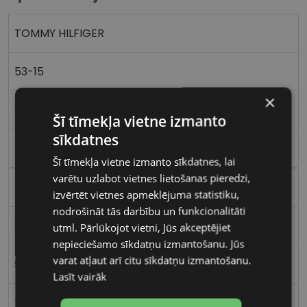
TOMMY HILFIGER
53-15
×
S
Šī tīmekļa vietne izmanto
sīkdatnes
pink
Šī tīmekļa vietne izmanto sīkdatnes, lai
varētu uzlabot vietnes lietošanas pieredzi,
Plastmasa
izvērtēt vietnes apmeklējuma statistiku,
nodrošināt tās darbību un funkcionalitāti
Stūrains
utml. Pārlūkojot vietni, Jūs akceptējiet
nepieciešamo sīkdatņu izmantošanu. Jūs
varat atļaut arī citu sīkdatņu izmantošanu.
Sievietēm
Lasīt vairāk
53