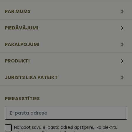
veidlapām.
PAR MUMS
CookieScriptConsent
11
Šo sīkfailu
CookieScript
mēneši
izmanto Coo
www.vizionette.lv
3
Script.com
nedēļas
serviss, lai
PIEDĀVĀJUMI
atcerētos
apmeklētāj
sīkfailu
piekrišanas
PAKALPOJUMI
preferences.
ir nepiecieš
lai Cookie-
Script.com
PRODUKTI
sīkfailu
reklāmkaro
darbotos
pareizi.
JURISTS LIKA PATEIKT
PIERAKSTĪTIES
Lūdzu ievadiet e-pasta adresi
Norādot savu e-pasta adresi apstiprinu, ka piekrītu