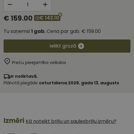
€ 159.00
€ 143.10
Tu saņemsi
1
gab.
Cena par gab.
€ 159.00
Ielikt grozā
Preču pieejamība veikalos
Ir noliktavā.
Plānotā piegāde
ceturtdiena 2026. gada 13. augusts
Izmēri
Kā noteikt briļļu un saulesbriļļu izmēru?