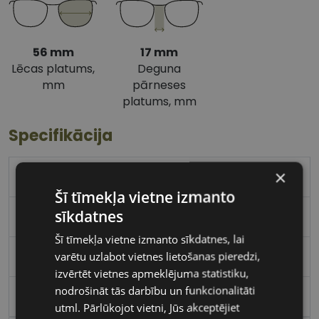
56 mm
17 mm
Lēcas platums,
Deguna
mm
pārneses
platums, mm
Specifikācija
×
TOMMY HILFIGER
Šī tīmekļa vietne izmanto
sīkdatnes
56-17
Šī tīmekļa vietne izmanto sīkdatnes, lai
varētu uzlabot vietnes lietošanas pieredzi,
L
izvērtēt vietnes apmeklējuma statistiku,
nodrošināt tās darbību un funkcionalitāti
black
utml. Pārlūkojot vietni, Jūs akceptējiet