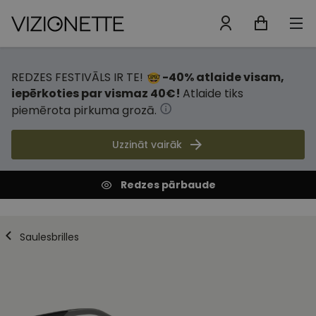
REDZES FESTIVĀLS IR TE!
-40% atlaide visam,
iepērkoties par vismaz 40€!
Atlaide tiks
piemērota pirkuma grozā.
Uzzināt vairāk
Redzes pārbaude
Saulesbrilles