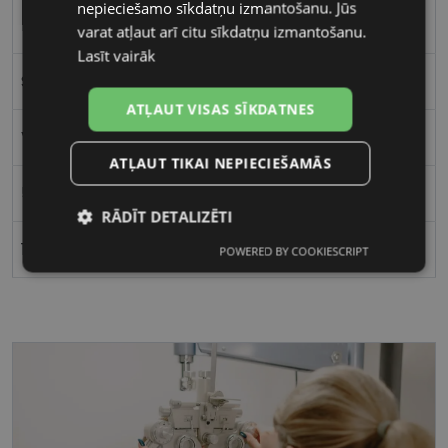
nepieciešamo sīkdatņu izmantošanu. Jūs
Plastmasa
varat atļaut arī citu sīkdatņu izmantošanu.
Lasīt vairāk
Stūrains
ATĻAUT VISAS SĪKDATNES
Vīriešiem
ATĻAUT TIKAI NEPIECIEŠAMĀS
56
RĀDĪT DETALIZĒTI
17
POWERED BY COOKIESCRIPT
Nepieciešamās
Statistikas
sīkdatnes
sīkdatnes
Mārketinga
Funkcionālās
sīkdatnes
sīkdatnes