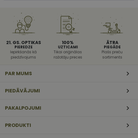
palīdzētu
aizsargāt vie
pret noteikt
veida
programmat
uzbrukumi
tīmekļa
veidlapām.
21. GS. OPTIKAS
100%
ĀTRA
CookieScriptConsent
11
Šo sīkfailu
CookieScript
PIEREDZE
UZTICAMI
PIEGĀDE
mēneši
izmanto Coo
www.vizionette.lv
3
Script.com
Iepirkšanās kā
Tikai oriģinālas
Plašs preču
nedēļas
serviss, lai
piedzīvojums
ražotāju preces
sortiments
atcerētos
apmeklētāj
sīkfailu
PAR MUMS
piekrišanas
preferences.
ir nepiecieš
lai Cookie-
PIEDĀVĀJUMI
Script.com
sīkfailu
reklāmkaro
darbotos
PAKALPOJUMI
pareizi.
PRODUKTI