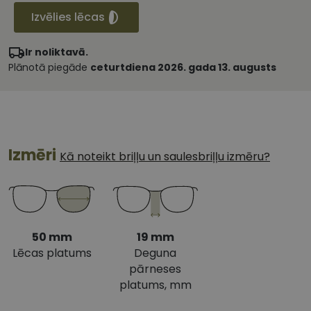
Izvēlies lēcas
Ir noliktavā.
Plānotā piegāde
ceturtdiena 2026. gada 13. augusts
Izmēri
Kā noteikt briļļu un saulesbriļļu izmēru?
50 mm
19 mm
Lēcas platums
Deguna
pārneses
platums, mm