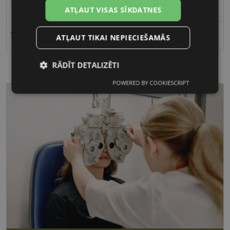
50
ATĻAUT VISAS SĪKDATNES
19
ATĻAUT TIKAI NEPIECIEŠAMĀS
RĀDĪT DETALIZĒTI
POWERED BY COOKIESCRIPT
Nepieciešamās
Statistikas
sīkdatnes
sīkdatnes
Mārketinga
Funkcionālās
sīkdatnes
sīkdatnes
Nepieciešamās sīkdatnes
Statistikas sīkdatnes
Mārketinga sīkdatnes
Funkcionālās sīkdatnes