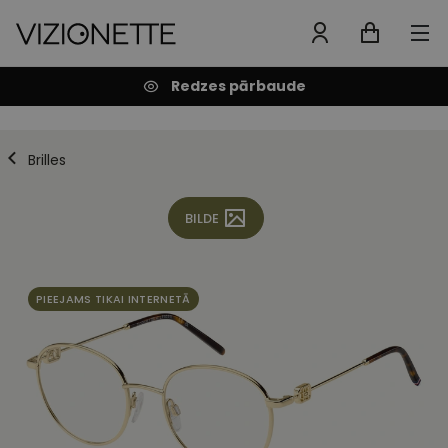
Redzes pārbaude
Brilles
BILDE
PIEEJAMS TIKAI INTERNETĀ