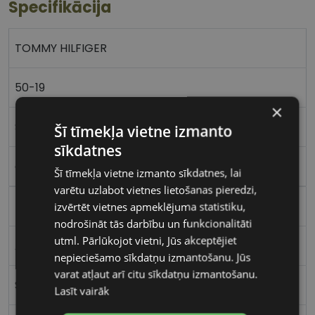
Specifikācija
TOMMY HILFIGER
50-19
×
S
Šī tīmekļa vietne izmanto
sīkdatnes
gold
Šī tīmekļa vietne izmanto sīkdatnes, lai
varētu uzlabot vietnes lietošanas pieredzi,
Metāls
izvērtēt vietnes apmeklējuma statistiku,
nodrošināt tās darbību un funkcionalitāti
utml. Pārlūkojot vietni, Jūs akceptējiet
Apaļas / Ovālas
nepieciešamo sīkdatņu izmantošanu. Jūs
varat atļaut arī citu sīkdatņu izmantošanu.
Sievietēm
Lasīt vairāk