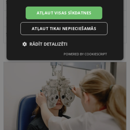
Sievietēm
ATĻAUT VISAS SĪKDATNES
52
ATĻAUT TIKAI NEPIECIEŠAMĀS
19
RĀDĪT DETALIZĒTI
POWERED BY COOKIESCRIPT
Nepieciešamās
Statistikas
sīkdatnes
sīkdatnes
Mārketinga
Funkcionālās
sīkdatnes
sīkdatnes
Nepieciešamās sīkdatnes
Statistikas sīkdatnes