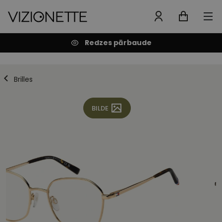
Redzes pārbaude
Brilles
BILDE