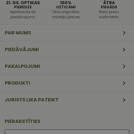
programmat
21. GS. OPTIKAS
100%
ĀTRA
uzbrukumi
PIEREDZE
UZTICAMI
PIEGĀDE
tīmekļa
Iepirkšanās kā
Tikai oriģinālas
Plašs preču
veidlapām.
piedzīvojums
ražotāju preces
sortiments
CookieScriptConsent
11
Šo sīkfailu
CookieScript
mēneši
izmanto Coo
www.vizionette.lv
3
Script.com
PAR MUMS
nedēļas
serviss, lai
atcerētos
apmeklētāj
sīkfailu
PIEDĀVĀJUMI
piekrišanas
preferences.
ir nepiecieš
lai Cookie-
PAKALPOJUMI
Script.com
sīkfailu
reklāmkaro
darbotos
PRODUKTI
pareizi.
JURISTS LIKA PATEIKT
PIERAKSTĪTIES
Lūdzu ievadiet e-pasta adresi