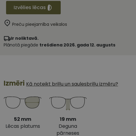
Izvēlies lēcas
Preču pieejamība veikalos
Ir noliktavā.
Plānotā piegāde
trešdiena 2026. gada 12. augusts
Izmēri
Kā noteikt briļļu un saulesbriļļu izmēru?
52 mm
19 mm
Lēcas platums
Deguna
pārneses