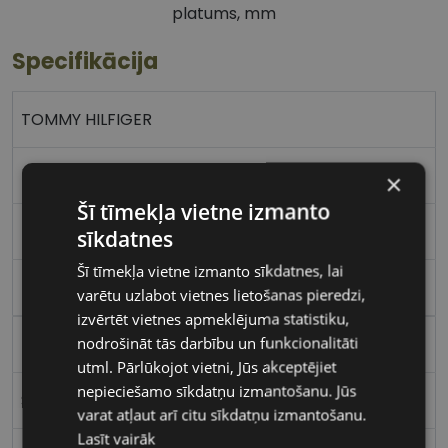
platums, mm
Specifikācija
TOMMY HILFIGER
52-19
×
Šī tīmekļa vietne izmanto
M
sīkdatnes
Šī tīmekļa vietne izmanto sīkdatnes, lai
rosegold
varētu uzlabot vietnes lietošanas pieredzi,
izvērtēt vietnes apmeklējuma statistiku,
nodrošināt tās darbību un funkcionalitāti
Metāls
utml. Pārlūkojot vietni, Jūs akceptējiet
nepieciešamo sīkdatņu izmantošanu. Jūs
Stūrains
varat atļaut arī citu sīkdatņu izmantošanu.
Lasīt vairāk