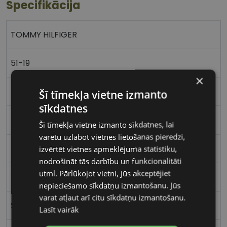
Specifikācija
TOMMY HILFIGER
51-19
×
M
Šī tīmekļa vietne izmanto
sīkdatnes
m.black
Šī tīmekļa vietne izmanto sīkdatnes, lai
varētu uzlabot vietnes lietošanas pieredzi,
Metāls
izvērtēt vietnes apmeklējuma statistiku,
nodrošināt tās darbību un funkcionalitāti
utml. Pārlūkojot vietni, Jūs akceptējiet
Stūrains
nepieciešamo sīkdatņu izmantošanu. Jūs
varat atļaut arī citu sīkdatņu izmantošanu.
Sievietēm
Lasīt vairāk