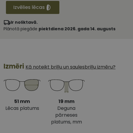
Izvēlies lēcas
Ir noliktavā.
Plānotā piegāde
piektdiena 2026. gada 14. augusts
Izmēri
Kā noteikt briļļu un saulesbriļļu izmēru?
51 mm
19 mm
Lēcas platums
Deguna
pārneses
platums, mm