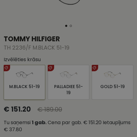
TOMMY HILFIGER
TH 2236/F M.BLACK 51-19
Izvēlēties krāsu
M.BLACK 51-19
PALLADIEE 51-
GOLD 51-19
19
€ 151.20
€ 189.00
Tu saņemsi
1
gab.
Cena par gab.
€ 151.20
Ietaupījums
€ 37.80