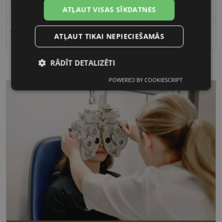
51
ATĻAUT VISAS SĪKDATNES
19
ATĻAUT TIKAI NEPIECIEŠAMĀS
RĀDĪT DETALIZĒTI
POWERED BY COOKIESCRIPT
Nepieciešamās
Statistikas
sīkdatnes
sīkdatnes
Mārketinga
Funkcionālās
sīkdatnes
sīkdatnes
Nepieciešamās sīkdatnes
Statistikas sīkdatnes
Mārketinga sīkdatnes
Funkcionālās sīkdatnes